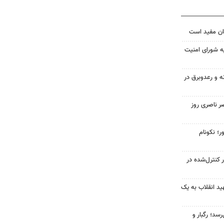
ان مفید است
ه شورای امنیت
ه و رعدوبرق در
ر ناصری روز
ر؛ نکونام
ر کنترل‌شده در
د انقلاب به یک
سد؛ رگبار و