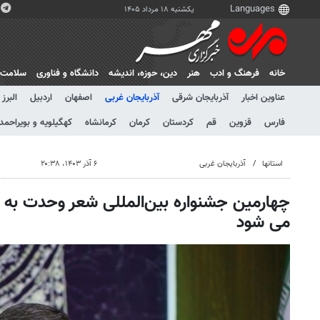
یکشنبه ۱۸ مرداد ۱۴۰۵
خانه
فرهنگ و ادب
هنر
دين، حوزه، انديشه
دانشگاه و فناوری
سلامت
عناوین اخبار
آذربایجان شرقی
آذربایجان غربی
اصفهان
اردبیل
البرز
فارس
قزوین
قم
کردستان
کرمان
کرمانشاه
کهگیلویه و بویراحمد
استانها
آذربایجان غربی
۶ آذر ۱۴۰۳، ۲۰:۳۸
چهارمین جشنواره بین‌المللی شعر وحدت به میز
می شود