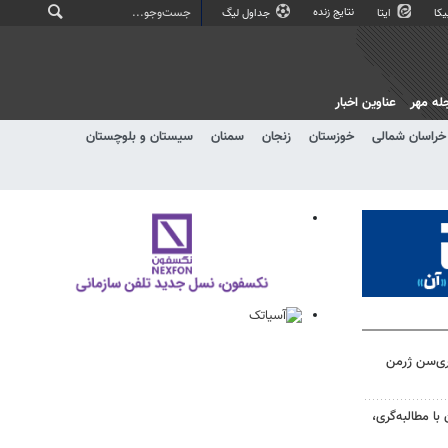
نتایج زنده
کا
ایتا
جداول لیگ
له مهر
عناوین اخبار
خراسان شمالی
خوزستان
زنجان
سمنان
سیستان و بلوچستان
ری‌سن ژرمن
 با مطالبه‌گری،