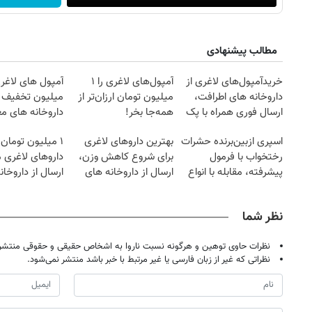
مطالب پیشنهادی
خریدآمپول‌های لاغری از
آمپول‌های لاغری را ۱
آمپول های لاغری
داروخانه های اطرافت،
میلیون تومان ارزان‌تر از
میلیون تخفیف | 
ارسال فوری همراه با پک
همه‌جا بخر!
داروخانه های مع
یخ!
اسپری ازبین‌برنده حشرات
بهترین داروهای لاغری
۱ میلیون تومان
رختخواب با فرمول
برای شروع کاهش وزن،
داروهای لاغری 
پیشرفته، مقابله با انواع
ارسال از داروخانه های
ارسال از داروخان
ساس
نزدیکت!
نظر شما
نظرات حاوی توهین و هرگونه نسبت ناروا به اشخاص حقیقی و حقوقی منتشر 
نظراتی که غیر از زبان فارسی یا غیر مرتبط با خبر باشد منتشر نمی‌شود.