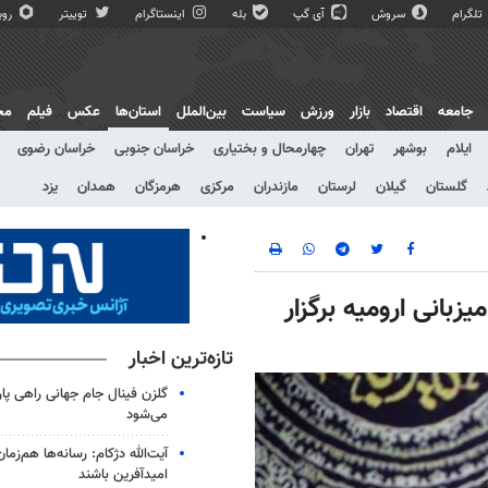
تلگرام
سروش
آی گپ
بله
اینستاگرام
توییتر
روبی
جامعه
اقتصاد
بازار
ورزش
سیاست
بین‌الملل
استان‌ها
عکس
فیلم
مج
ایلام
بوشهر
تهران
چهارمحال و بختیاری
خراسان جنوبی
خراسان رضوی
گلستان
گیلان
لرستان
مازندران
مرکزی
هرمزگان
همدان
یزد
بانی ارومیه برگزار
تازه‌ترین اخبار
گلزن فینال جام جهانی راهی پا
می‌شود
آیت‌الله دژکام: رسانه‌ها هم‌زمان
امیدآفرین باشند