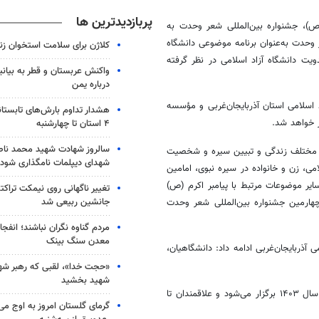
پربازدیدترین ها
)
، جشنواره بین‌المللی شعر وحدت به
ر وحدت به‌عنوان برنامه موضوعی دانشگاه
کلاژن برای سلامت استخوان زن
ویت دانشگاه آزاد اسلامی در نظر گرفته
واکنش عربستان و قطر به بیانی
درباره یمن
اسلامی استان آذربایجان‌غربی و مؤسسه
هشدار تداوم بارش‌های تابستان
 خواهد شد.
۴ استان تا چهارشنبه
سالروز شهادت شهید محمد ناص
اد مختلف زندگی و تبیین سیره و شخصیت
شهدای دیپلمات نامگذاری شود
ی، زن و خانواده در سیره نبوی، امامین
ر موضوعات مرتبط با پیامبر اکرم (
ص)
تغییر ناگهانی روی نیمکت تراکتو
جانشین ربیعی شد
ارمین جشنواره بین‌المللی شعر وحدت
مردم گناوه نگران نباشند؛ انفجا
معدن سنگ بینک
آذربایجان‌غربی ادامه داد: دانشگاهیان،
«حجت خدا»، لقبی که رهبر شهی
شهید بخشید
با اشاره زمان برگزاری این جشنواره گفت: این جشنواره ۸ بهمن‌ماه سال ۱۴۰۳ برگزار می‌شود و علاقمندان تا
گرمای گلستان امروز به اوج می‌ر