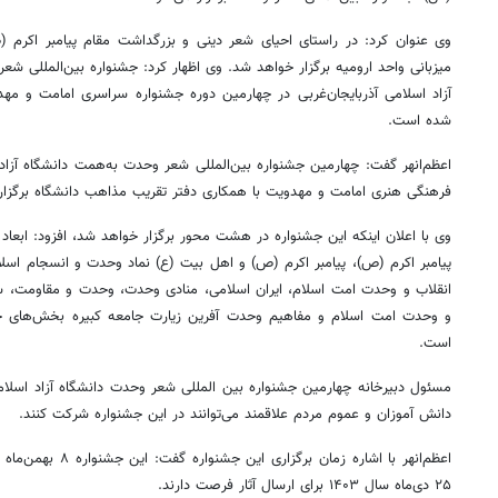
وی عنوان کرد: در راستای احیای شعر دینی و بزرگداشت مقام پیامبر اکرم (
ص
میزبانی واحد ارومیه برگزار خواهد شد. وی اظهار کرد: جشنواره بین‌المللی شع
آزاد اسلامی آذربایجان‌غربی در چهارمین دوره جشنواره سراسری امامت و مهد
شده است.
اعظم‌انهر
گفت: چهارمین جشنواره بین‌المللی شعر وحدت به‌همت دانشگاه آزاد 
فرهنگی هنری امامت و مهدویت با همکاری دفتر تقریب مذاهب دانشگاه برگزار
وی با اعلان اینکه این جشنواره در هشت محور برگزار خواهد شد، افزود: ابع
پیامبر اکرم (
ص)
، پیامبر اکرم (
ص)
و اهل بیت (
ع)
نماد وحدت و انسجام اسلام
انقلاب و وحدت امت اسلام، ایران اسلامی، منادی وحدت، وحدت و مقاومت، سای
و وحدت امت اسلام و مفاهیم وحدت آفرین زیارت جامعه کبیره بخش‌های چه
است.
مسئول دبیرخانه چهارمین جشنواره بین
المللی
شعر وحدت دانشگاه آزاد اسلامی 
دانش آموزان و عموم مردم علاقمند می‌توانند در این جشنواره شرکت کنند.
اعظم‌انهر
۲۵ دی‌ماه سال ۱۴۰۳ برای ارسال آثار فرصت دارند.