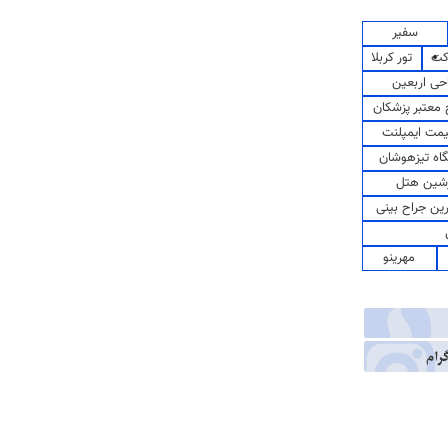
سفیر
کت
تور کربلا
حی اربعین
معتبر پزشکان
مت ایمپلنت
اه تیزهوشان
شین هتل
رین جراح بینی
مهرینو