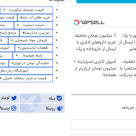
قیمت شیشه سکوریت
خرید طلای آب شده
قیمت مو
استند تسلیت
مدا
دوربین مداربسته
مرجع پاسخ 
 با یک
1 میلیون تومان تخفیف
فروش مواد شیمیایی
قی
ارسال از
خرید داروهای لاغری با
قطعات لباسشویی
آموزشگ
تبر
ارسال از داروخانه و پک
یخ!
بلیط هواپیما
پر
 تخفیف
آمپول لاغری اسپارتینا، ا
نمایندگی بوش در تهران
بهت
منتخب با
میلیون تومان ارزان‌تر از
آموزشگاه زبان ملل
ه نزدیکت
همه‌جا!
قیمت و خرید سمعک نامرئی
نمی‌شود.