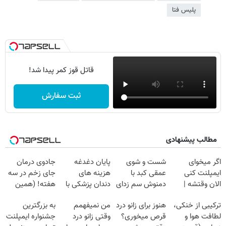
پلیس فتا
قاتل قوز کمر پیدا شد!
ثبت سفارش
مطالب پیشنهادی
اگر میخوای
شست و شوی
پایان دغدغه
جادوی درمان
ایمپلنت کنی
عمقی کبد با
هزینه های
جای زخم در سه
الان وقتشه |
دمنوش سم زدای
دندان پزشکی با
هفته! (همین
فقط با ۲۵
گیاهی
پک سفید کننده
حالا رایگان
ترکیبی از خنکی،
هنوز برای زانو درد
من نمیفهمم
به بزرگترین
میلیون تومان!!!
خانگی
صحبت کنید)
لطافت هوا و
قرص میخوری؟
وقتی زانو درد
جشنواره ایمپلنت