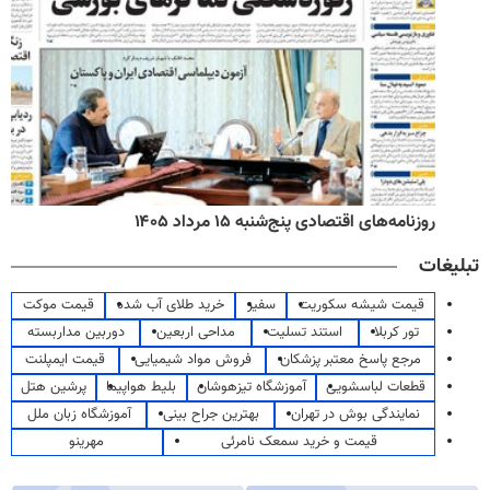
روزنامه‌های اقتصادی پنج‌شنبه ۱۵ مرداد ۱۴۰۵
تبلیغات
قیمت شیشه سکوریت
سفیر
خرید طلای آب شده
قیمت موکت
تور کربلا
استند تسلیت
مداحی اربعین
دوربین مداربسته
مرجع پاسخ معتبر پزشکان
فروش مواد شیمیایی
قیمت ایمپلنت
قطعات لباسشویی
آموزشگاه تیزهوشان
بلیط هواپیما
پرشین هتل
نمایندگی بوش در تهران
بهترین جراح بینی
آموزشگاه زبان ملل
قیمت و خرید سمعک نامرئی
مهرینو