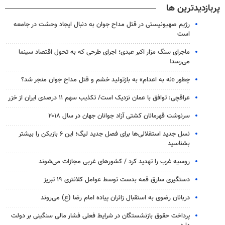
پربازدیدترین ها
رژیم صهیونیستی در قتل مداح جوان به دنبال ایجاد وحشت در جامعه
است
ماجرای سنگ مزار اکبر عبدی؛ اجرای طرحی که به تحول اقتصاد سینما
می‌رسد!
چطور «نه به اعدام» به بازتولید خشم و قتل مداح جوان منجر شد؟
عراقچی: توافق با عمان نزدیک است/ تکذیب سهم ۱۱ درصدی ایران از خزر
سرنوشت قهرمانان کشتی آزاد جوانان جهان در سال ۲۰۱۸
نسل جدید استقلالی‌ها برای فصل جدید لیگ؛ این ۶ بازیکن را بیشتر
بشناسید
روسیه غرب را تهدید کرد / کشورهای غربی مجازات می‌شوند
دستگیری سارق قمه بدست توسط عوامل کلانتری ۱۹ تبریز
دربانان رضوی به استقبال زائران پیاده امام رضا (ع) می‌روند
پرداخت حقوق بازنشستگان در شرایط فعلی فشار مالی سنگینی بر دولت