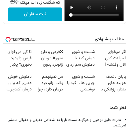
که شگفت زده ات میکنه 💡😍
ثبت سفارش
مطالب پیشنهادی
اگر میخوای
شست و شوی
❌قرص‌ و دارو
تا کی می‌خوای
ایمپلنت کنی
عمقی کبد با
نخور❌ درمان
قرص زانودرد
الان وقتشه |
دمنوش سم زدای
زانودرد بدون
بخوری؟ یکبار
فقط با ۲۵
گیاهی
قرص
اصولی درمانش
پایان دغدغه
شست و شوی
من نمیفهمم
دمنوش خوش
میلیون تومان!!!
کن
هزینه های
چربی های کبد با
وقتی زانو درد
عطری که برای
دندان پزشکی با
نوشیدنی
درمان داره، چرا
درمان کبدچرب
پک سفید کننده
گیاهی(55%تخفیف)
دردش رو داری
معجزه میکنه
خانگی
تحمل میکنی؟❗
نظر شما
نظرات حاوی توهین و هرگونه نسبت ناروا به اشخاص حقیقی و حقوقی منتشر
نمی‌شود.