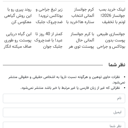
لینک خرید بمب
کرم جوانساز
زیر تیغ جراحی و
روند پیری رو با
جوانساز 2026!
آلمانی انتخاب
بوتاکس نروید!
این روش گیاهی
اونم با تخفیف
ستاره ها!خرید با
ضدچروک جلبک
معکوس کن
ویژه
تخفیف
با40%تخفیف
جوانسازی طبیعی
با کرم جوانساز
کمتر از 40 روز تا
این گیاه دریایی
پوست بدون
آلمانی حال
عید! با ضدچروک
پوستت رو طوری
بوتاکس و جراحی
پوستت توی هر
جلبک جوان
صاف میکنه انگار
😳! خرید با
فصلی
شو40%تخفیف
20سال جوون
تخفیف ویژه
خوبه۴۵٪تخفیف
شدی🔥
نظر شما
نظرات حاوی توهین و هرگونه نسبت ناروا به اشخاص حقیقی و حقوقی منتشر
نمی‌شود.
نظراتی که غیر از زبان فارسی یا غیر مرتبط با خبر باشد منتشر نمی‌شود.