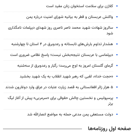
کلاژن برای سلامت استخوان زنان مفید است
واکنش عربستان و قطر به بیانیه شورای امنیت درباره یمن
سالروز شهادت شهید محمد ناصر ناصری روز شهدای دیپلمات نامگذاری
شود
هشدار تداوم بارش‌های تابستانه و رعدوبرق در ۴ استان تا چهارشنبه
دیپلماسی با عربستان نتیجه‌بخش نیست؛ پاسخ نظامی ضروری است
گرمای گلستان امروز به اوج می‌رسد؛ رگبار و رعدوبرق از سه‌شنبه
«حجت خدا»، لقبی که رهبر شهید انقلاب به یک شهید بخشید
۵ هزار زائر افغانستانی به قصد زیارت عتبات در عراق وارد دوغارون شدند
پرسپولیس و نخستین چالش حقوقی برای «سرمربی» پیش از آغاز لیگ
برتر
دولت مستعفی یمن مدعی حمله به مواضع انصارالله شد
صفحه اول روزنامه‌ها