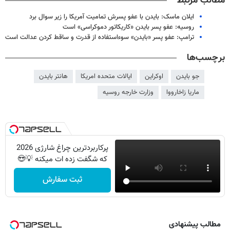
مطالب مرتبط
ایلان ماسک: بایدن با عفو پسرش تمامیت آمریکا را زیر سوال برد
روسیه: عفو پسر بایدن «کاریکاتور دموکراسی» است
ترامپ: عفو پسر «بایدن» سوءاستفاده از قدرت و ساقط کردن عدالت است
برچسب‌ها
جو بایدن
اوکراین
ایالات متحده امریکا
هانتر بایدن
ماریا زاخارووا
وزارت خارجه روسیه
پرکاربردترین چراغ شارژی 2026
که شگفت زده ات میکنه 💡😍
ثبت سفارش
مطالب پیشنهادی