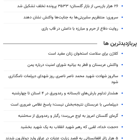
۲۶ هزار بازرسی از بازار گلستان؛ ۳۵۳۳ پرونده تخلف تشکیل شد
سروری: منتظریم سلبریتی‌ها به جنایت‌ها واکنش نشان دهند
روایت دفاع از حرم و مبارزه با داعش در قاب بازی
پربازدیدترین ها
کلاژن برای سلامت استخوان زنان مفید است
واکنش عربستان و قطر به بیانیه شورای امنیت درباره یمن
سالروز شهادت شهید محمد ناصر ناصری روز شهدای دیپلمات نامگذاری
شود
هشدار تداوم بارش‌های تابستانه و رعدوبرق در ۴ استان تا چهارشنبه
دیپلماسی با عربستان نتیجه‌بخش نیست؛ پاسخ نظامی ضروری است
گرمای گلستان امروز به اوج می‌رسد؛ رگبار و رعدوبرق از سه‌شنبه
«حجت خدا»، لقبی که رهبر شهید انقلاب به یک شهید بخشید
۵ هزار زائر افغانستانی به قصد زیارت عتبات در عراق وارد دوغارون شدند