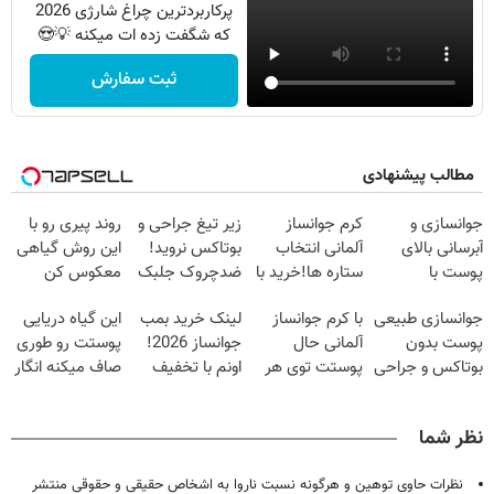
پرکاربردترین چراغ شارژی 2026
که شگفت زده ات میکنه 💡😍
ثبت سفارش
مطالب پیشنهادی
جوانسازی و
کرم جوانساز
زیر تیغ جراحی و
روند پیری رو با
آبرسانی بالای
آلمانی انتخاب
بوتاکس نروید!
این روش گیاهی
پوست با
ستاره ها!خرید با
ضدچروک جلبک
معکوس کن
اسپیرولینا
تخفیف
با40%تخفیف
جوانسازی طبیعی
با کرم جوانساز
لینک خرید بمب
این گیاه دریایی
پوست بدون
آلمانی حال
جوانساز 2026!
پوستت رو طوری
بوتاکس و جراحی
پوستت توی هر
اونم با تخفیف
صاف میکنه انگار
😳! خرید با
فصلی
ویژه
20سال جوون
تخفیف ویژه
خوبه۴۵٪تخفیف
شدی🔥
نظر شما
نظرات حاوی توهین و هرگونه نسبت ناروا به اشخاص حقیقی و حقوقی منتشر