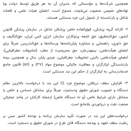
همچنین شرکت‌ها و
مؤسساتی
که مدیران آن به هر طریق توسط دولت
ویا
نهادهای عمومی منصوب می‌شوند، ممنوع است. اعضای هیات علمی و قضات
شاغل و بازنشسته از شمول این جزء مستثنی هستند.
۲- ‎کارانه گروه پزشکی، فوق‌العاده خاص پزشکان شاغل در سازمان پزشکی قانونی
کشور، حق‌التحقیق، حق اشعه پرتوکاران سازمان انرژی اتمی ایران، حق‌التألیف و
حق داوری، راهنمایی و مشاوره پایان‌نامه‌ها ورساله‌ها و حق‌التدریس صرفاً برای
اعضای هیأت‌علمی، بیمهدرمان، حق محرومیت از ‏مطب (تمام‌وقت جغرافیایی)،
اعضای هیأت‌علمی بالینی تمام‌وقت جغرافیایی، عیدی پایان سال و همچنین بیمه
بازنشستگی ایثارگران و معافیت مالیاتی موضوع مواد (۳۷) و (۵۶) قانون جامع
خدمات‌رسانی به ایثارگران از حکم این بند مستثنی است.
۳- افزایش سقف دریافتی موضوع جزء (۱) این بند با درخواست بالاترین مقام
دستگاه و تصویب شورای حقوق ودستمزد، صرفاً برای مشاغل حساس و خاص یا
مشاغل دارای شرایط خاص (و نه دستگاه خاص) ازجمله کارکنان در واحد عملیاتی
صنعت نفت و دریانوردی بلامانع است.
درخواست‌های این بند در صورت تأیید سازمان برنامه و بودجه کشور مبنی بر
رعایت سقف تعهد و بودجه دستگاه قابل طرح در شورای حقوق و دستمزد است.