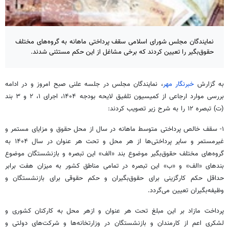
نمایندگان مجلس شورای اسلامی سقف پرداختی ماهانه به گروه‌های مختلف
حقوق‌بگیر را تعیین کردند که برخی مشاغل از این حکم مستثنی شدند.
به گزارش
خبرنگار مهر
، نمایندگان مجلس در جلسه علنی صبح امروز و در ادامه
بررسی موارد ارجاعی
از کمیسیون
تلفیق لایحه بودجه ۱۴۰۴، اجرای ۱، ۲ و ۳ بند
(ت) تبصره ۱۲ را به شرح زیر تصویب کردند:
‏۱- سقف خالص پرداختی متوسط ماهانه در سال از محل حقوق و مزایای مستمر و
غیرمستمر و ‏سایر پرداختی‌ها از هر محل و تحت هر عنوان در سال ۱۴۰۴ به
گروه‌های مختلف حقوق‌بگیر ‏موضوع بند «الف» این تبصره و بازنشستگان موضوع
بندهای «الف» و «ب» این تبصره در تمامی ‏مناطق کشور به میزان هفت برابر
حداقل حکم کارگزینی برای حقوق‌بگیران و حکم حقوقی برای ‏بازنشستگان و
وظیفه‌بگیران تعیین
می‌گردد.
پرداخت مازاد بر این مبلغ تحت هر عنوان و
ازهر
‏محل به کارکنان کشوری و
لشکری اعم از کارمندان و بازنشستگان در وزارتخانه‌ها و شرکت‌های دولتی و