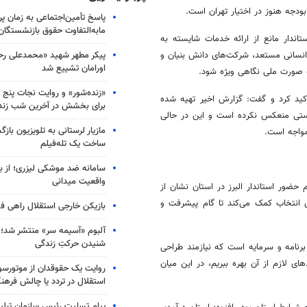
بودجه هنوز در اختیار تهران است.
پاسخ تأمین‌اجتماعی به زمان پ
مابه‌التفاوت حقوق بازنشستگان
تاندار مانع از ارائه خدمات شایسته به
پیکر مطهر شهید «محمدعلی رحیم
 انسانی مستعد، شرکت‌های دانش بنیان و
اورامان تشییع شد
ه صورت ملی نگاهی ویژه شود.
«زنده‌شور» و روایت نجات پنج 
کید کرد و گفت: گزارش اخیر تهیه شده
برای بخشش در آخرین شب زند
رستی منعکس نکرده است و این در حالی
مازیار لرستانی به تلویزیون با
مواجه است.
ساخت یک تله‌فیلم
سامانه ضد موشکی لیزری؛ از ب
واقعیت میدانی
حضور استاندار البرز در استان نشان از
ن انتخاب کمک می‌کند تا گام پیشرفت و
بازیکن خارجی استقلال راهی فو
آلبوم «آسیمه سر» منتشر شد؛
شنیدن حرکتِ زندگی
برنامه و سرمایه است که نیازمند طراحی
ای لازم از آن بهره ببریم، در این میان
روایت یک حقوقدان از موتورسوا
استقلال در تردد یا چالش فرهن
پیام تسلیت رئیس سازمان تبلی