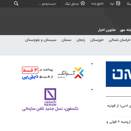
نتایج زنده
کا
ایتا
جداول لیگ
له مهر
عناوین اخبار
خراسان شمالی
خوزستان
زنجان
سمنان
سیستان و بلوچستان
 ادبی؛ از قونیه
تصادف در محور شهید کلانتری ارومیه ۶ فوتی و