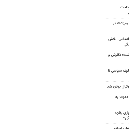
رداخت
‌زاده» در
اعدامی؛ تلاش
گی
زگشت؛ نگارش و
لوف سیاسی تا
تبال یونان شد
 دعوت به
ری زنان؛
گی؟
غات اسلامی