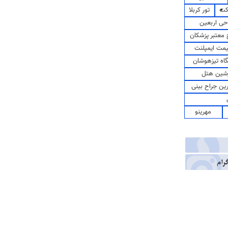
کت
تور کربلا
حی اربعین
معتبر پزشکان
مت ایمپلنت
اه تیزهوشان
شین هتل
رین جراح بینی
مهرینو