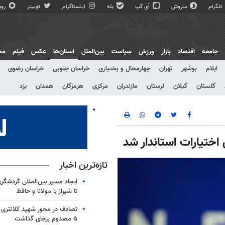
تلگرام
سروش
آی گپ
بله
اینستاگرام
توییتر
روبی
جامعه
اقتصاد
بازار
ورزش
سیاست
بین‌الملل
استان‌ها
عکس
فیلم
مج
ایلام
بوشهر
تهران
چهارمحال و بختیاری
خراسان جنوبی
خراسان رضوی
گلستان
گیلان
لرستان
مازندران
مرکزی
هرمزگان
همدان
یزد
اختیارات استاندار شد
تازه‌ترین اخبار
ایجاد مسیر بین‌المللی گردشگری
تا شیراز با مولانا و حافظ
۵ مصدوم برجای گذاشت