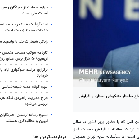
جراره: حمایت از خبرنگاران سرما
امنیت ملی است
اینفوگرافیک؛۲۱.۸ در
حفاظت محیط زیست است
رایزنی شهباز شریف با ولیعهد 
کارنامه موکب مسجد مقدس جم
اربعین/۵۰ هزار پرس غذای روزانه
برگزاری مراسم سوگواری ایام پا
خرم‌آباد
دوره کوتاه مدت شیعه‌شناسی بر
اح ساختار تشکیلاتی استان و افزایش
طرح مدیریت راهبردی تنگه هر
بررسی می‌شود
بسیج رسانه لرستان: خبرنگاران
تبیین و مطالبه‌گری هستند
 البرز که با حضور وزیر کشور در سالن
یاد کرد که سالانه با افزایش جمعیت قابل
پربازدیدترین ها
لی است اما متأسفانه سایه تهران همچنان