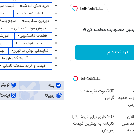
خرید طلای آب شده
قیمت مو
استند تسلیت
مدا
دوربین مداربسته
مرجع پاسخ 
فروش مواد شیمیایی
قی
ر بدون محدودیت معامله کن🔥
قطعات لباسشویی
آموزشگ
بلیط هواپیما
پر
نمایندگی بوش در تهران
بهت
دریافت وام
آموزشگاه زبان ملل
قیمت و خرید سمعک نامرئی
200سوت نقره هدیه
هته؛200سوت هدیه
گرمی
رمی
لان
207 داری برای فروش؟ با
کد ملی،
کارنامه به بهترین قیمت
جعه
بفروش!