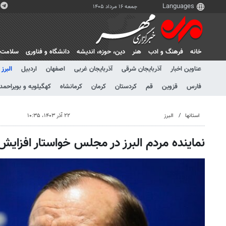
جمعه ۱۶ مرداد ۱۴۰۵
خانه
فرهنگ و ادب
هنر
دين، حوزه، انديشه
دانشگاه و فناوری
سلامت
عناوین اخبار
آذربایجان شرقی
آذربایجان غربی
اصفهان
اردبیل
البرز
فارس
قزوین
قم
کردستان
کرمان
کرمانشاه
کهگیلویه و بویراحمد
استانها
البرز
۲۲ آذر ۱۴۰۳، ۱۰:۳۵
نماینده مردم البرز در مجلس خواستار افزایش 