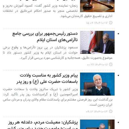
زنجان- نماینده وزیر کشور گفت: کمبود آموزش به‌روز و
تخصصی منجر به صدور احکام غیردقیق در تخلفات
اداری و تضییع حقوق کارمندان می‌شود.
۱۴۰۴-۱۰-۱۷ ۱۵:۰۹
دستور رئیس‌جمهور برای بررسی جامع
ناآرامی‌های استان ایلام
مسعود پزشکیان در پی بروز ناآرامی‌ها و وقوع برخی
حوادث در استان ایلام به وزیر کشور دستور داد تا
موضوع به‌صورت دقیق، همه‌جانبه و کارشناسی مورد بررسی قرار گیرد.
۱۴۰۴-۱۰-۱۶ ۰۰:۲۶
پیام وزیر کشور به مناسبت ولادت
باسعادت حضرت علی (ع) و روز پدر
وزیر کشور با تبریک سالروز ولادت با سعادت حضرت
امیرالمومنین (ع) و گرامیداشت روز پدر تأکید کرد:
بزرگداشت این روز فرصتی مغتنم برای پاسداشت مقام والای پدران و مردان ساعی
ایران زمین است.
۱۴۰۴-۱۰-۱۳ ۰۹:۱۲
پزشکیان: معیشت مردم، دغدغه هر روز
من است؛ ماموریت جدید برای وزیر کشور