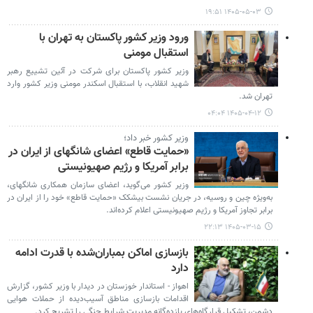
۱۴۰۵-۰۵-۰۳ ۱۹:۵۱
ورود وزیر کشور پاکستان به تهران با
استقبال مومنی
وزیر کشور پاکستان برای شرکت در آئین تشییع رهبر
شهید انقلاب، با استقبال اسکندر مومنی وزیر کشور وارد
تهران شد.
۱۴۰۵-۰۴-۱۲ ۰۴:۰۴
وزیر کشور خبر داد؛
«حمایت قاطع» اعضای شانگهای از ایران در
برابر آمریکا و رژیم صهیونیستی
وزیر کشور می‌گوید، اعضای سازمان همکاری شانگهای،
به‌ویژه چین و روسیه، در جریان نشست بیشکک «حمایت قاطع» خود را از ایران در
برابر تجاوز آمریکا و رژیم صهیونیستی اعلام کرده‌اند.
۱۴۰۵-۰۳-۱۵ ۲۲:۱۳
بازسازی اماکن بمباران‌شده با قدرت ادامه
دارد
اهواز - استاندار خوزستان در دیدار با وزیر کشور، گزارش
اقدامات بازسازی مناطق آسیب‌دیده از حملات هوایی
دشمن، تشکیل قرارگاه‌های یازده‌گانه مدیریت شرایط جنگی را تشریح کرد.