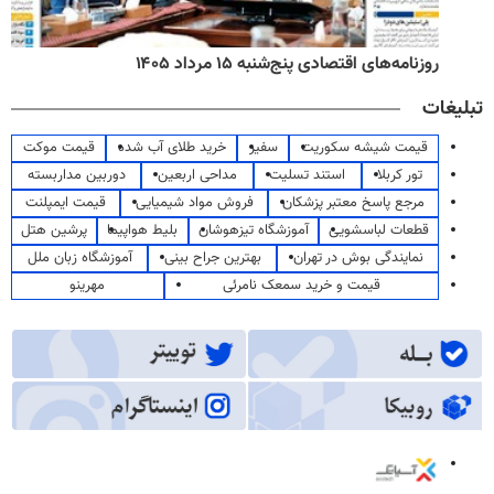
روزنامه‌های اقتصادی پنج‌شنبه ۱۵ مرداد ۱۴۰۵
تبلیغات
قیمت شیشه سکوریت
سفیر
خرید طلای آب شده
قیمت موکت
تور کربلا
استند تسلیت
مداحی اربعین
دوربین مداربسته
مرجع پاسخ معتبر پزشکان
فروش مواد شیمیایی
قیمت ایمپلنت
قطعات لباسشویی
آموزشگاه تیزهوشان
بلیط هواپیما
پرشین هتل
نمایندگی بوش در تهران
بهترین جراح بینی
آموزشگاه زبان ملل
قیمت و خرید سمعک نامرئی
مهرینو