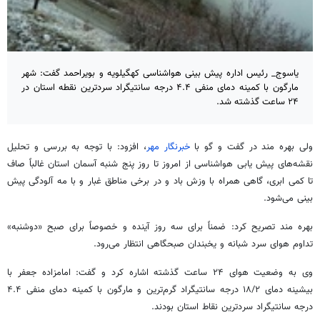
یاسوج_ رئیس اداره پیش بینی هواشناسی کهگیلویه و بویراحمد گفت: شهر
مارگون با کمینه دمای منفی ۴.۴ درجه سانتیگراد سردترین نقطه استان در
۲۴ ساعت گذشته شد.
ولی بهره مند در گفت و
گو
با
خبرنگار مهر
، افزود: با توجه به بررسی و تحلیل
نقشه‌های پیش
یابی
هواشناسی از امروز تا روز پنج شنبه آسمان استان غالباً صاف
تا کمی ابری، گاهی همراه با وزش باد و در برخی مناطق غبار و با مه آلودگی پیش
بینی می‌شود.
بهره مند تصریح کرد: ضمناً برای سه روز آینده و خصوصاً برای صبح «دوشنبه»
تداوم هوای سرد شبانه و یخبندان صبحگاهی انتظار می‌رود.
وی به وضعیت هوای ۲۴ ساعت گذشته اشاره کرد و گفت: امامزاده جعفر با
بیشینه دمای ۱۸/۲ درجه سانتیگراد گرم‌ترین و
مارگون
با کمینه دمای منفی ۴.۴
درجه سانتیگراد سردترین نقاط استان بودند.