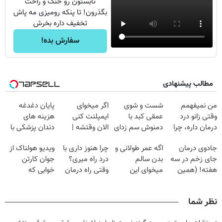
تابستون رو خنک و راحت
بگذرون! تا پنکه رومیزی مه پاش
تخفیف داره بخرش
سفارش بده!
مطالب پیشنهادی
من نمیفهمم
شست و شوی
اگر میخوای
پایان دغدغه
وقتی زانو درد
عمقی کبد با
ایمپلنت کنی
هزینه های
درمان داره، چرا
دمنوش سم زدای
الان وقتشه |
دندان پزشکی با
دردش رو داری
گیاهی
فقط با ۲۵
پک سفید کننده
جادوی درمان
اگه عمر طولانی و
چرا هنوز داری با
ویدیو هولناک از
تحمل میکنی؟❗
میلیون تومان!!!
خانگی
جای زخم در سه
بدن سالم
درد راه میری؟
جوان کارتن
هفته! (همین
میخوای این
وقتی راه درمان
خوابی که
حالا رایگان
نوشیدنی رو با
جلو پاته!
میلیاردر شد.
صحبت کنید)
تخفیف بخر
آموزش رایگان
نظر شما