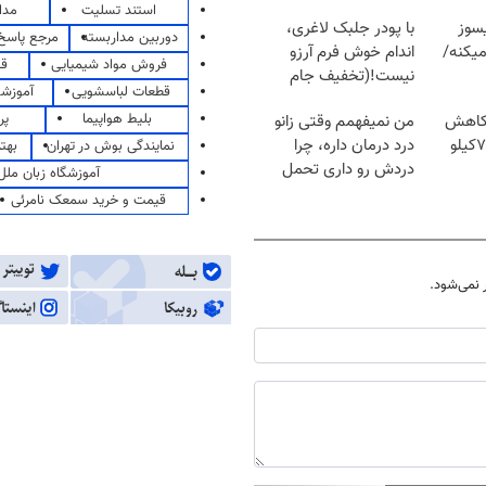
استند تسلیت
مدا
سوز
با پودر جلبک لاغری،
دوربین مداربسته
مرجع پاسخ 
یکنه/
اندام خوش فرم آرزو
فروش مواد شیمیایی
قی
نیست!(تخفیف جام
قطعات لباسشویی
آموزشگ
جهانی)
بلیط هواپیما
پر
 کاهش
من نمیفهمم وقتی زانو
وزن گیاهی! 5تا۷کیلو
درد درمان داره، چرا
نمایندگی بوش در تهران
بهت
دردش رو داری تحمل
آموزشگاه زبان ملل
میکنی؟❗
قیمت و خرید سمعک نامرئی
نمی‌شود.