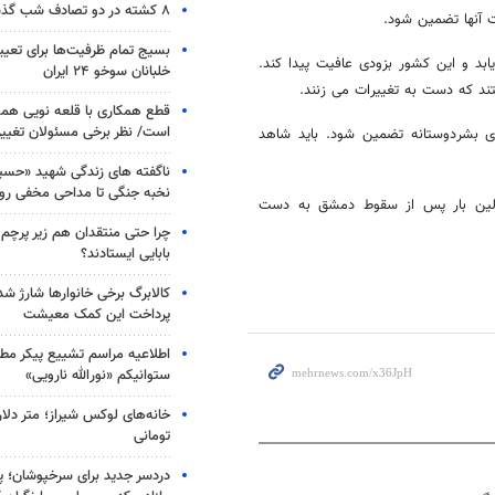
۸ کشته در دو تصادف شب گذشته
ت آنها تضمین شود.
بسیج تمام ظرفیت‌ها برای تعی
ابد و این کشور بزودی عافیت پیدا کند.
خلبانان سوخو ۲۴ ایران
د که دست به تغییرات می زنند.
قطع همکاری با قلعه نویی هم
است/ نظر برخی مسئولان تغییر 
ی بشردوستانه تضمین شود. باید شاهد
ناگفته های زندگی شهید «حسین
نخبه جنگی تا مداحی مخفی رو
اولین بار پس از سقوط دمشق به دست
چرا حتی منتقدان هم زیر پرچم
بابایی ایستادند؟
کالابرگ برخی خانوارها شارژ شد؛
پرداخت این کمک معیشت
اطلاعیه مراسم تشییع پیکر مط
ستوانیکم «نورالله نارویی»
خانه‌های لوکس شیراز؛ متر دلار
تومانی
دردسر جدید برای سرخپوشان؛ پی