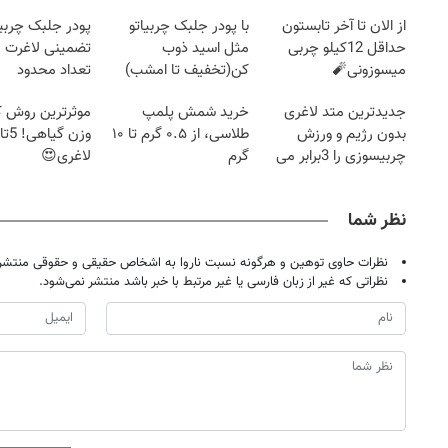
از الان تا آخر تابستون
با پودر جلبک چربیاتو
پودر جلبک چربی
حداقل 12کیلو چربی
مثل اسید ذوب
تضمینی لاغرت م
میسوزونی🧨
کن(تخفیف تا امشب)
تعداد محدود
جدیدترین متد لاغری
خرید شمش پلمپ
موثرترین روش
بدون رژیم و ورزش
طلاسی، از ۰.۵ گرم تا ۱۰
چربیسوزی را 3برابر می
گرم
لاغری😍
کند
نظر شما
نظرات حاوی توهین و هرگونه نسبت ناروا به اشخاص حقیقی و حقوقی منتشر 
نظراتی که غیر از زبان فارسی یا غیر مرتبط با خبر باشد منتشر نمی‌شود.