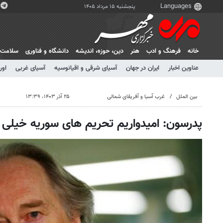
پنجشنبه ۱۵ مرداد ۱۴۰۵
خانه
فرهنگ و ادب
هنر
دين، حوزه، انديشه
دانشگاه و فناوری
سلامت
عناوین اخبار
ایران در جهان
آسیای شرقی و اقیانوسیه
آسیای غربی
اور
بین الملل
غرب آسیا و آفریقای شمالی
۲۵ آذر ۱۴۰۳، ۱۳:۳۹
پدرسون: امیدواریم تحریم های سوریه خیلی س