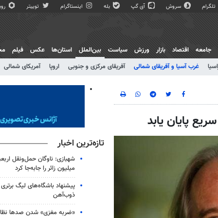
تلگرام
سروش
آی گپ
بله
اینستاگرام
توییتر
روبی
جامعه
اقتصاد
بازار
ورزش
سیاست
بین‌الملل
استان‌ها
عکس
فیلم
مج
اسیا
غرب آسیا و آفریقای شمالی
آفریقای مرکزی و جنوبی
اروپا
آمریکای شمالی
ریع پایان یابد
تازه‌ترین اخبار
شهبازی: ناوگان حمل‌ونقل اربع
میلیون زائر را جابه‌جا کرد
پیشنهاد باشگاه‌های لیگ برتری
ذوب‌آهن
«ضربه مغزی» شدن صدها نظامی