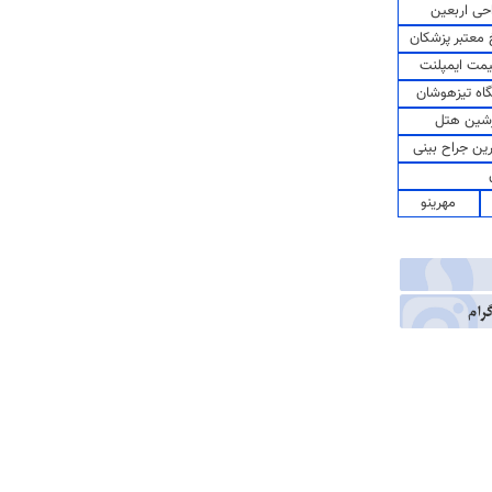
حی اربعین
معتبر پزشکان
مت ایمپلنت
اه تیزهوشان
شین هتل
رین جراح بینی
مهرینو