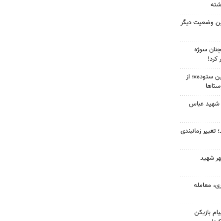
ین وضعیت دیگر
چنان سوژه
کرد!
 ستوده»؛ از
ستاها
 شهید عباس
 تغییر زمانبندی
هر شهید
ی، معامله
ام بازیکن