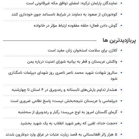
نمایندگان پارلمان ترکیه: امضای توافق مکه غیرقانونی است
کوه‌نوردان از صعود به دماوند در شرایط نامساعد جوی خودداری کنند
گوش دادن فعال؛ حلقه مفقوده ارتباط مؤثر در خانواده
پربازدیدترین ها
کلاژن برای سلامت استخوان زنان مفید است
واکنش عربستان و قطر به بیانیه شورای امنیت درباره یمن
سالروز شهادت شهید محمد ناصر ناصری روز شهدای دیپلمات نامگذاری
شود
هشدار تداوم بارش‌های تابستانه و رعدوبرق در ۴ استان تا چهارشنبه
دیپلماسی با عربستان نتیجه‌بخش نیست؛ پاسخ نظامی ضروری است
گرمای گلستان امروز به اوج می‌رسد؛ رگبار و رعدوبرق از سه‌شنبه
«حجت خدا»، لقبی که رهبر شهید انقلاب به یک شهید بخشید
۵ هزار زائر افغانستانی به قصد زیارت عتبات در عراق وارد دوغارون شدند