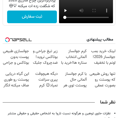
پرکاربردترین چراغ شارژی 2026
که شگفت زده ات میکنه 💡😍
ثبت سفارش
مطالب پیشنهادی
لینک خرید بمب
کرم جوانساز
زیر تیغ جراحی و
جوانسازی طبیعی
جوانساز 2026!
آلمانی انتخاب
بوتاکس نروید!
پوست بدون
اونم با تخفیف
ستاره ها!خرید با
ضدچروک جلبک
بوتاکس و جراحی
ویژه
تخفیف
با40%تخفیف
😳! خرید با
تنها روش طبیعی
با کرم جوانساز
دیگه هیچوقت
این گیاه دریایی
تخفیف ویژه
که پوستت رو
آلمانی حال
پیری سراغت
پوستت رو طوری
بصورت عمقی
پوستت توی هر
نمیاد😉 کرم
صاف میکنه انگار
ابرسانی و نرم
فصلی
ضدچروک گیاهی
20سال جوون
میکنه❗
خوبه۴۵٪تخفیف
👈🏻45%تخفیف
شدی🔥
نظر شما
نظرات حاوی توهین و هرگونه نسبت ناروا به اشخاص حقیقی و حقوقی منتشر