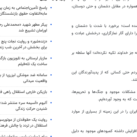
 همواره در مقابل دشمنان و حتی دوستان،
پاسخ تأمین‌اجتماعی به زمان پ
مابه‌التفاوت حقوق بازنشستگان
پیکر مطهر شهید «محمدعلی رحیم
ه است؛ برخورد با شدت با دشمنان و
اورامان تشییع شد
ا دارای آثار نمازگزاری، درخشش عبادت و
«زنده‌شور» و روایت نجات پنج 
برای بخشش در آخرین شب زند
ز خداوند تکیه نکرده‌اند؛ آنها سلطه بر
مازیار لرستانی به تلویزیون با
ساخت یک تله‌فیلم
دم حتی کسانی که از پدیدآورندگان این
سامانه ضد موشکی لیزری؛ از ب
ند.
واقعیت میدانی
بازیکن خارجی استقلال راهی فو
ه مشکلات موجود و جنگ‌ها و تحریم‌ها،
که به وجود آورده‌ایم.
آلبوم «آسیمه سر» منتشر شد؛
شنیدن حرکتِ زندگی
ن را در این زمینه از بسیاری از موارد
روایت یک حقوقدان از موتورسوا
استقلال در تردد یا چالش فرهن
 افزایش داشته کمبودهای موجود به دلیل
پیام تسلیت رئیس سازمان تبلی