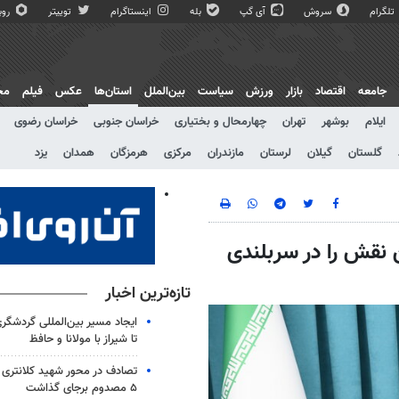
تلگرام
سروش
آی گپ
بله
اینستاگرام
توییتر
روبی
جامعه
اقتصاد
بازار
ورزش
سیاست
بین‌الملل
استان‌ها
عکس
فیلم
مج
ایلام
بوشهر
تهران
چهارمحال و بختیاری
خراسان جنوبی
خراسان رضوی
گلستان
گیلان
لرستان
مازندران
مرکزی
هرمزگان
همدان
یزد
 نقش را در سربلندی
تازه‌ترین اخبار
ایجاد مسیر بین‌المللی گردشگری
تا شیراز با مولانا و حافظ
۵ مصدوم برجای گذاشت