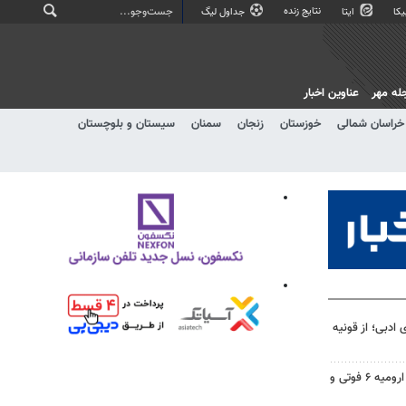
نتایج زنده
کا
ایتا
جداول لیگ
له مهر
عناوین اخبار
خراسان شمالی
خوزستان
زنجان
سمنان
سیستان و بلوچستان
 ادبی؛ از قونیه
تصادف در محور شهید کلانتری ارومیه ۶ فوتی و