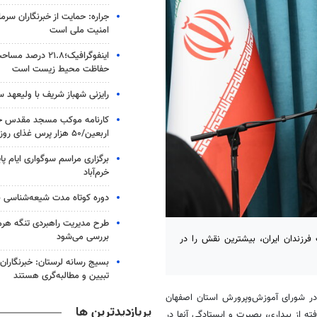
جراره: حمایت از خبرنگاران سرما
امنیت ملی است
اینفوگرافیک؛۲۱.۸ در
حفاظت محیط زیست است
رایزنی شهباز شریف با ولیعهد 
کارنامه موکب مسجد مقدس جم
اربعین/۵۰ هزار پرس غذای روزانه
برگزاری مراسم سوگواری ایام پا
خرم‌آباد
دوره کوتاه مدت شیعه‌شناسی بر
طرح مدیریت راهبردی تنگه هر
بررسی می‌شود
رزندان ایران، بیشترین نقش را در
بسیج رسانه لرستان: خبرنگاران
تبیین و مطالبه‌گری هستند
ه در شورای آموزش‌وپرورش استان اصفهان
پربازدیدترین ها
دم که منشأ گرفته از بیداری، بصیرت و ایستادگی آنها در