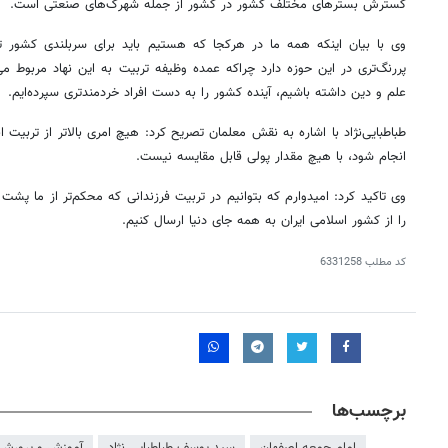
گسترش بسترهای مختلف کشور در کشور از جمله شهرک‌های صنعتی است.
وی با بیان اینکه همه ما در هرکجا که هستیم باید برای سربلندی کشور
پررنگ‌تری در این حوزه دارد چراکه عمده وظیفه تربیت به این نهاد مربوط م
علم و دین داشته باشیم، آینده کشور را به دست افراد
خردمندتری
سپرده‌ایم.
طباطبایی‌نژاد با اشاره به نقش معلمان تصریح کرد: هیچ امری بالاتر از تربیت 
انجام شود، با هیچ مقدار پولی قابل مقایسه نیست.
وی تاکید کرد: امیدوارم که بتوانیم در تربیت فرزندانی که محکم‌تر از ما پشت
را از کشور اسلامی ایران به همه جای دنیا ارسال کنیم.
کد مطلب
6331258
روزنامه‌های ورزشی پنج‌شنبه ۱۵ مرداد ۱۴۰۵
روزنام
برچسب‌ها