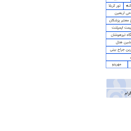
کت
تور کربلا
حی اربعین
معتبر پزشکان
مت ایمپلنت
اه تیزهوشان
شین هتل
رین جراح بینی
مهرینو