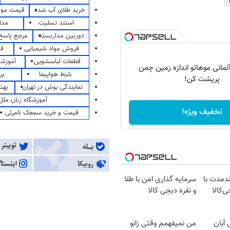
خرید طلای آب شده
قیمت مو
استند تسلیت
مدا
دوربین مداربسته
مرجع پاسخ 
فروش مواد شیمیایی
قی
قطعات لباسشویی
آموزشگ
لمانی موهاتو اندازه زمین چمن
بلیط هواپیما
پر
پرپشت کن!
نمایندگی بوش در تهران
بهت
آموزشگاه زبان ملل
تخفیف ویژه!
قیمت و خرید سمعک نامرئی
ندمدت با
سرمایه گذاری امن با طلا
ی‌کالا
و نقره دیجی کالا
ونی آبان
من نمیفهمم وقتی زانو