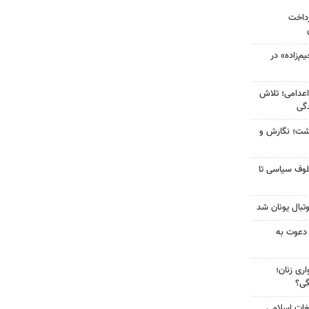
رداخت
‌زاده» در
اعدامی؛ تلاش
گی
زگشت؛ نگارش و
لوف سیاسی تا
تبال یونان شد
 دعوت به
ری زنان؛
گی؟
غات اسلامی