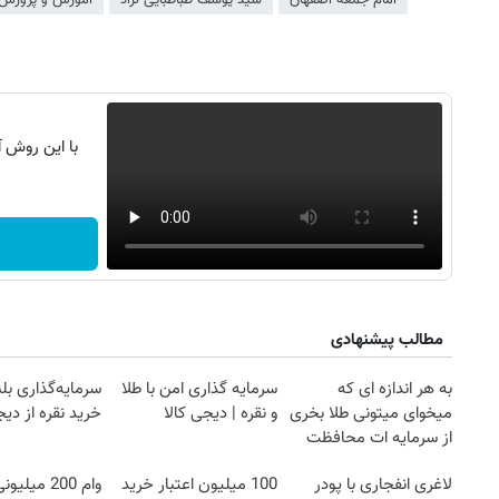
امام جمعه اصفهان
سید یوسف طباطبایی نژاد
آموزش و پرورش
با این روش آ
مطالب پیشنهادی
به هر اندازه ای که
سرمایه گذاری امن با طلا
سرمایه‌گذاری بل
میخوای میتونی طلا بخری
و نقره | دیجی کالا
خرید نقره از دیج
از سرمایه ات محافظت
کنی
لاغری انفجاری با پودر
100 میلیون اعتبار خرید
وام 200 میلی