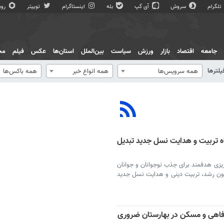
تلگرام
سروش
آی گپ
بله
اینستاگرام
توییتر
روبی
جامعه
اقتصاد
بازار
ورزش
سیاست
بین‌الملل
استان‌ها
عکس
فیلم
مج
یلترها
همه سرویس‌ها
همه انواع خبر
همه باکس‌ها
اه تربیت و هدایت نسل جدید تبدیل
یزی هدفمند برای جذب نوجوانان و جوانان
نون رشد، تربیت دینی و هدایت نسل جدید
 رفاهی و مسکن در بهارستان ضروری