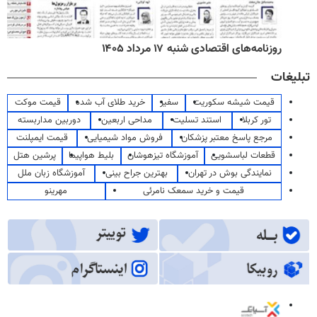
روزنامه‌های اقتصادی شنبه ۱۷ مرداد ۱۴۰۵
تبلیغات
قیمت شیشه سکوریت
سفیر
خرید طلای آب شده
قیمت موکت
تور کربلا
استند تسلیت
مداحی اربعین
دوربین مداربسته
مرجع پاسخ معتبر پزشکان
فروش مواد شیمیایی
قیمت ایمپلنت
قطعات لباسشویی
آموزشگاه تیزهوشان
بلیط هواپیما
پرشین هتل
نمایندگی بوش در تهران
بهترین جراح بینی
آموزشگاه زبان ملل
قیمت و خرید سمعک نامرئی
مهرینو