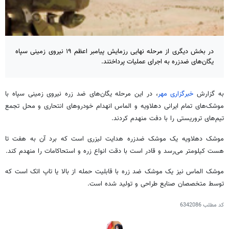
در بخش دیگری از مرحله نهایی رزمایش پیامبر اعظم ۱۹ نیروی زمینی سپاه
یگان‌های ضدزره به اجرای عملیات پرداختند.
به گزارش
خبرگزاری مهر
، در این مرحله یگان‌های ضد زره نیروی زمینی سپاه با
موشک‌های تمام ایرانی
دهلاویه
و الماس انهدام خودروهای انتحاری و محل تجمع
تیم‌های تروریستی را با
دفت
منهدم
کردند.
موشک
دهلاویه
یک موشک
ضدزره
هدایت لیزری است که برد آن به هفت تا
هست کیلومتر می‌رسد و قادر است با دقت انواع زره و
استحاکامات
را
منهدم
کند.
موشک الماس نیز یک موشک ضد زره
با قابلیت
حمله از بالا یا تاپ
اتک
است که
توسط متخصصان صنایع طراحی و تولید شده است.
کد مطلب
6342086