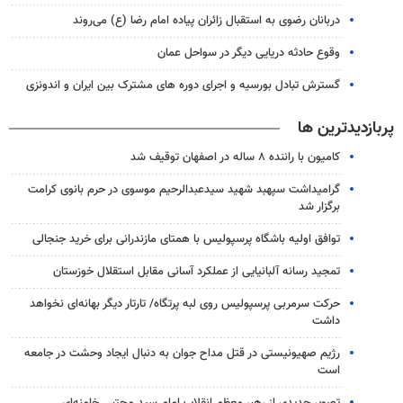
دربانان رضوی به استقبال زائران پیاده امام رضا (ع) می‌روند
وقوع حادثه دریایی دیگر در سواحل عمان
گسترش تبادل بورسیه و اجرای دوره های مشترک بین ایران و اندونزی
پربازدیدترین ها
کامیون با راننده ۸ ساله در اصفهان توقیف شد
گرامیداشت سپهبد شهید سیدعبدالرحیم موسوی در حرم بانوی کرامت
برگزار شد
توافق اولیه باشگاه پرسپولیس با همتای مازندرانی برای خرید جنجالی
تمجید رسانه آلبانیایی از عملکرد آسانی مقابل استقلال خوزستان
حرکت سرمربی پرسپولیس روی لبه پرتگاه/ تارتار دیگر بهانه‌ای نخواهد
داشت
رژیم صهیونیستی در قتل مداح جوان به دنبال ایجاد وحشت در جامعه
است