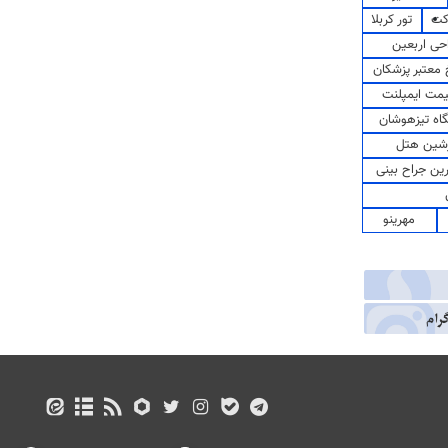
کت
تور کربلا
حی اربعین
معتبر پزشکان
مت ایمپلنت
اه تیزهوشان
شین هتل
رین جراح بینی
مهرینو