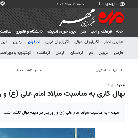
شنبه ۱۷ مرداد ۱۴۰۵
خانه
فرهنگ و ادب
هنر
دين، حوزه، انديشه
دانشگاه و فناوری
سلامت
عناوین اخبار
آذربایجان شرقی
آذربایجان غربی
اصفهان
اردبیل
البرز
فارس
قزوین
قم
کردستان
کرمان
کرمانشاه
کهگیلویه و بویراحمد
استانها
اصفهان
۲۵ دی ۱۴۰۳، ۹:۰۸
پنجره مهر ؛
نهال کاری به مناسبت میلاد امام علی (ع) و رو
میمه - به مناسبت میلاد امام علی (ع) و روز پدر در میمه نهال کاشته شد.