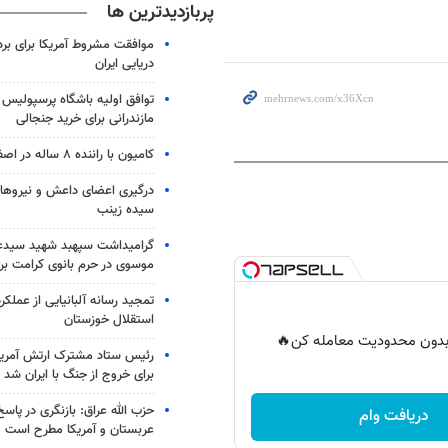
پربازدیدترین ها
موافقت مشروط آمریکا برای بر
دریایی ایران
توافق اولیه باشگاه پرسپولیس 
مازندرانی برای خرید جنجالی
کامیون با راننده ۸ ساله در اصفهان توقیف شد
درگیری اعضای داعش و نیروهای
سیده زینب
گرامیداشت سپهبد شهید سیدعب
موسوی در حرم بانوی کرامت برگ
تمجید رسانه آلبانیایی از عملکر
استقلال خوزستان
ر بدون محدودیت معامله کن🔥
رئیس ستاد مشترک ارتش آمریکا
برای خروج از جنگ با ایران شد
حزب الله عراق: بازنگری در پاسخ
دریافت وام
عربستان و آمریکا مطرح است