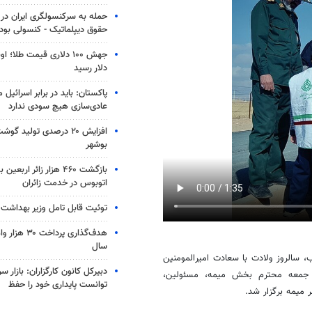
حمله به سرکنسولگری ایران در
حقوق دیپلماتیک - کنسولی بود
دلار رسید
پاکستان: باید در برابر اسرائیل
عادی‌سازی هیچ سودی ندارد
افزایش ۲۰ درصدی تولید 
بوشهر
اتوبوس در خدمت زائران
توئیت قابل تامل وزیر بهداشت ب
هدف‌گذاری پردا
سال
تان‌ها-فردین وطن خواه: همزمان با فرا رسیدن ۱۳ رجب، سالروز ولادت با سعادت امیرالمومنین
دبیرکل کانون کارگزاران: بازار س
م جمعه محترم بخش میمه، مسئولین،
توانست پایداری خود را حفظ
میمه برگزار شد.