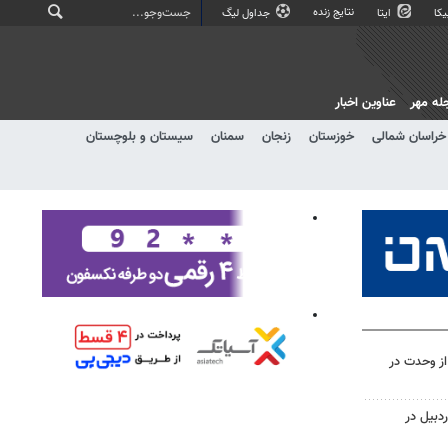
نتایج زنده
کا
ایتا
جداول لیگ
له مهر
عناوین اخبار
خراسان شمالی
خوزستان
زنجان
سمنان
سیستان و بلوچستان
از وحدت در
دبیل در