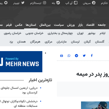
تلگرام
سروش
آی گپ
بله
اینستاگرام
توییتر
روبی
جامعه
اقتصاد
بازار
ورزش
سیاست
بین‌الملل
استان‌ها
عکس
فیلم
مج
ایلام
بوشهر
تهران
چهارمحال و بختیاری
خراسان جنوبی
خراسان رضوی
گلستان
گیلان
لرستان
مازندران
مرکزی
هرمزگان
همدان
یزد
ز پدر در میمه
تازه‌ترین اخبار
دریایی: اربعین امسال جلوه‌ای 
کردستان بود
درخشش تکواندوکاران نونهال ار
مسابقات منطقه ای