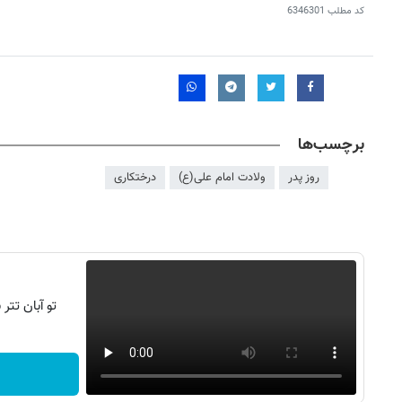
کد مطلب
6346301
برچسب‌ها
روز پدر
ولادت امام علی(ع)
درختکاری
تو آبان تت