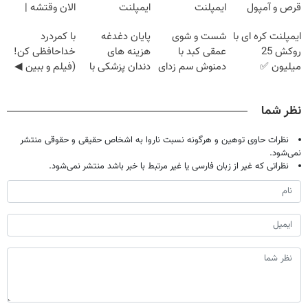
قرص و آمپول
ایمپلنت
ایمپلنت
الان وقتشه |
دیجیتاله
فقط با ۲۵
ایمپلنت کره ای با
شست و شوی
پایان دغدغه
با کمردرد
میلیون تومان!!!
روکش 25
عمقی کبد با
هزینه های
خداحافظی کن!
میلیون ✅
دمنوش سم زدای
دندان پزشکی با
(فیلم و ببین ◀
اقساط 12 ماهه
گیاهی
پک سفید کننده
پرسش‌نامه رو
+ 15 سال
خانگی
پرکن)
نظر شما
گارانتی
نظرات حاوی توهین و هرگونه نسبت ناروا به اشخاص حقیقی و حقوقی منتشر
نمی‌شود.
نظراتی که غیر از زبان فارسی یا غیر مرتبط با خبر باشد منتشر نمی‌شود.