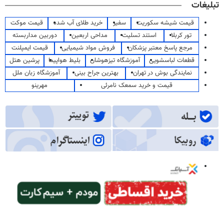
تبلیغات
قیمت شیشه سکوریت
سفیر
خرید طلای آب شده
قیمت موکت
تور کربلا
استند تسلیت
مداحی اربعین
دوربین مداربسته
مرجع پاسخ معتبر پزشکان
فروش مواد شیمیایی
قیمت ایمپلنت
قطعات لباسشویی
آموزشگاه تیزهوشان
بلیط هواپیما
پرشین هتل
نمایندگی بوش در تهران
بهترین جراح بینی
آموزشگاه زبان ملل
قیمت و خرید سمعک نامرئی
مهرینو