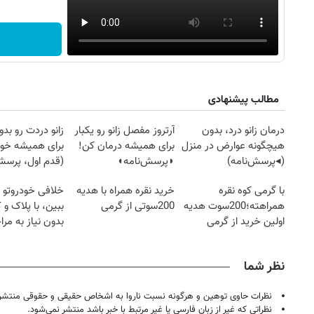
مطالب پیشنهادی
درمان زانو درد، بدون
آرتروز مفصل زانو رو یکبار
زانو دردت رو ب
هیچگونه عوارض در منزل
برای همیشه درمان کن!
برای همیشه خو
(◂پرسش‌نامه)
◗پرسش‌نامه◖
(قدم اول، پرسش‌
با گرمی کوه نقره
خرید نقره همراه با هدیه
خلافی خودروتو ا
همراهته؛200سوت هدیه
200سوتی از گرمی
ببین، با پلاک و 
اولین خرید از گرمی
بدون نیاز به مرا
حضوری
نظر شما
نظرات حاوی توهین و هرگونه نسبت ناروا به اشخاص حقیقی و حقوقی منتشر 
نظراتی که غیر از زبان فارسی یا غیر مرتبط با خبر باشد منتشر نمی‌شود.