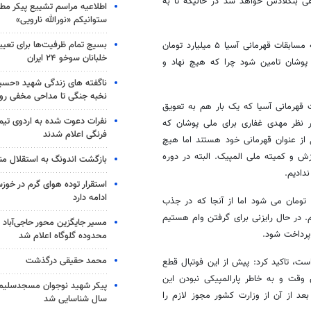
نفره شامل ۱۴ بازیکن و ۶ عضو کادر فنی ۱۶ بهمن راهی بنگلادش خواهد شد در حالیکه تا به
اطلاعیه مراسم تشییع پیکر مط
ستوانیکم «نورالله نارویی»
بسیج تمام ظرفیت‌ها برای تعی
به گفته علیرضا رجبلو دبیر انجمن فوتبال قطع عضو، هزینه اعزام تیم ملی به مسابقات قهرمانی آسیا ۵ میلیارد تومان
خلبانان سوخو ۲۴ ایران
پوشان تامین شود چرا که هیچ نهاد و
ناگفته های زندگی شهید «حسین
نخبه جنگی تا مداحی مخفی رو
 قهرمانی آسیا که یک بار هم به تعویق
نفرات دعوت شده به اردوی تی
 امروز ۵ مرحله اردوی تمرینی زیر نظر مهدی غفاری برای ملی پوشان که
فرنگی اعلام شدند
ع از عنوان قهرمانی خود هستند اما هیچ
ش و کمیته ملی المپیک. البته در دوره
بازگشت اندونگ به استقلال م
ندادیم.
استقرار توده هوای گرم در خوزس
ادامه دارد
 برآورد صورت گرفته هزینه حضور در مسابقات ۵ میلیارد تومان می شود اما از آنجا که در جذب
م. در حال رایزنی برای گرفتن وام هستیم
مسیر جایگزین محور حاجی‌آباد 
 پرداخت شود.
محدوده گلوگاه اعلام شد
محمد حقیقی درگذشت
ت، تاکید کرد: پیش از این فوتبال قطع
وقت و به خاطر پارالمپیکی نبودن این
بعد از آن از وزارت کشور مجوز لازم را
سال شناسایی شد