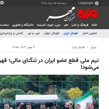
پنجشنبه ۱۵ مرداد ۱۴۰۵
خانه
فرهنگ و ادب
هنر
دين، حوزه، انديشه
دانشگاه و فناوری
سلامت
عناوین اخبار
فوتبال ایران
فوتبال جهان
توپ و تور
کشتی و وزنه‌برداری
ورزش
فوتبال ایران
۳ بهمن ۱۴۰۳، ۱۲:۵۵
تیم ملی قطع عضو ایران در تنگنای مالی؛ قهرما
می‌شود!