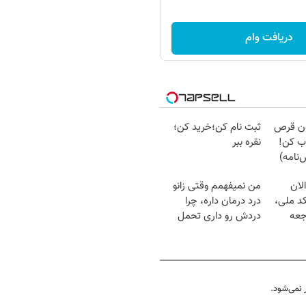
دریافت وام
دون قرص
ثبت نام کن؛خرید کن؛
ب کن!
نقره ببر
نامه)
لان
من نمیفهمم وقتی زانو
کد ملی،
درد درمان داره، چرا
جعه
دردش رو داری تحمل
میکنی؟❗
نمی‌شود.