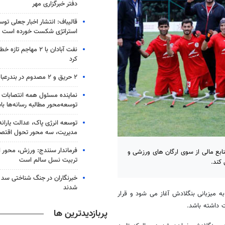
دفتر خبرگزاری مهر
قالیباف: انتشار اخبار جعلی تو
استراتژی شکست خورده است
نفت آبادان با ۲ مهاجم 
کرد
۲ حریق و ۲ مصدوم در بندرعباس
نماینده مسئول همه انتصابات 
توسعه‌محور مطالبه رسانه‌ها با
توسعه انرژی پاک، عدالت یارانه
مدیریت، سه محور تحول اقتص
فرماندار سنندج: ورزش، محور 
ابع مالی از سوی ارگان های ورزشی و
تربیت نسل سالم است
 کند.
خبرنگاران در جنگ شناختی سد
شدند
بال قطع عضو قهرمانی آسیا از ۱۸ بهمن به میزبانی بنگلادش آغاز می شود و قرار
ت داشته باشد.
پربازدیدترین ها