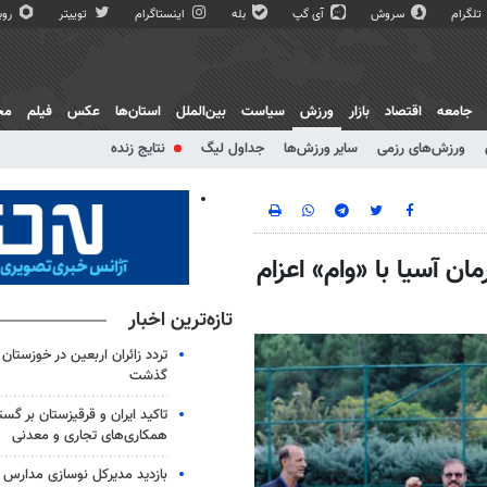
تلگرام
سروش
آی گپ
بله
اینستاگرام
توییتر
روبی
جامعه
اقتصاد
بازار
ورزش
سیاست
بین‌الملل
استان‌ها
عکس
فیلم
مج
ورزش‌های رزمی
سایر ورزش‌ها
جداول لیگ
نتایج زنده
ن آسیا با «وام» اعزام
تازه‌ترین اخبار
گذشت
تاکید ایران و قرقیزستان بر گس
همکاری‌های تجاری و معدنی
بازدید مدیرکل نوسازی مدارس ا