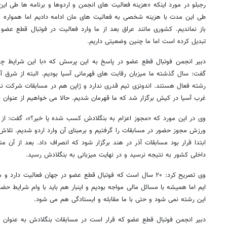
رجبلو در مورد اینکه «هزینه فعالیت های انجمن و اردوها و برنامه ها طی 
طی این مدت با هزینه شخصی به فعالیت های مان ادامه دادیم اما همواره مشک
باز نماندیم. کشوری مانند عراق بعد از ما وارد فعالیت در فوتبال قطع عضو
تبدیل کرده است اما ما چنین وضعیتی داریم.
دبیر انجمن فوتبال قطع عضو در پاسخ به این پرسش که «با این شرایط چ
گفت: سال گذشته ما میزبان رقابت های قهرمانی آسیا بودیم. البته از شرق آسی
رشته فعال هستند. اندونزی تیم قدری ندارد و ژاپن هم در مسابقات شرکت ند
غرب آسیا در کیش برگزار شد که ما قهرمان شدیم. حالا می خواهیم از عنوان ق
وی در این مورد که «مجوز اعزام به بنگلادش کسب شده یا خیر؟»، گفت: از 
ورزش مجوز حضور در مسابقات را گرفتیم و برمبنای آن وارد اردو شدیم. تلاش
ابتدا قرار بود مسابقات آذر در هند برگزار شود که انصراف داد. بعد از آن 
داخلی کشور به نتیجه نرسید و در نهایت میزبانی به بنگلادش رسید.
وی تصریح کرد: ۲۰ سال است که فوتبال قطع عضو در جهان فعالیت 
ایم اما همیشه با مسائل مالی مواجه بودیم و اینبار هم باید با وام شرایط حضو
این رشته نمی شود و حتی با ما مقابله و ایستادگی هم می شود.
دبیر انجمن فوتبال قطع عضو که قرار است در مسابقات بنگلادش به عنوان م