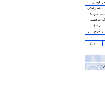
حی اربعین
معتبر پزشکان
مت ایمپلنت
اه تیزهوشان
شین هتل
رین جراح بینی
مهرینو