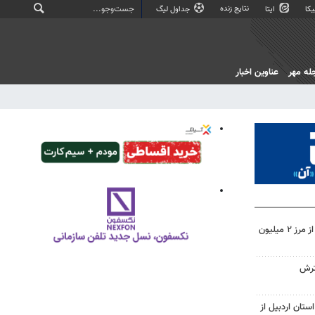
نتایج زنده
کا
ایتا
جداول لیگ
له مهر
عناوین اخبار
تردد زائران اربعین در خوزستان از مرز ۲ میلیون
ترش
ستان اردبیل از