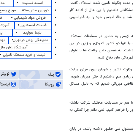
استند تسلیت
مدا
این مدت چگونه تامین شده است؟»، گفت:
لاتی داشتیم با این حال از ادامه کار
دوربین مداربسته
مرجع پاسخ 
 شد و حالا انجمن خود را به فدراسیون
فروش مواد شیمیایی
قی
قطعات لباسشویی
آموزشگ
بلیط هواپیما
پر
ه لزومی به حضور در مسابقات است؟»،
نمایندگی بوش در تهران
بهت
ا تنها دو کشور اندونزی و ژاپن در این
آموزشگاه زبان ملل
اشت. به همین دلیل رقابت ها با عنوان
قیمت و خرید سمعک نامرئی
هرمانی مان دفاع کنیم.
وزارت کشور و شورای برون مرزی وزارت
 زیادی هم داشتیم تا حتی میزبان شویم.
متقاضی میزبانی شدیم که به دلیل مسائل
دارد و ما هم در مسابقات مختلف شرکت داشته
ر را فراهم کنیم. نمی دانم چرا کمکی به
سئول فنی حضور داشته باشد، در پایان