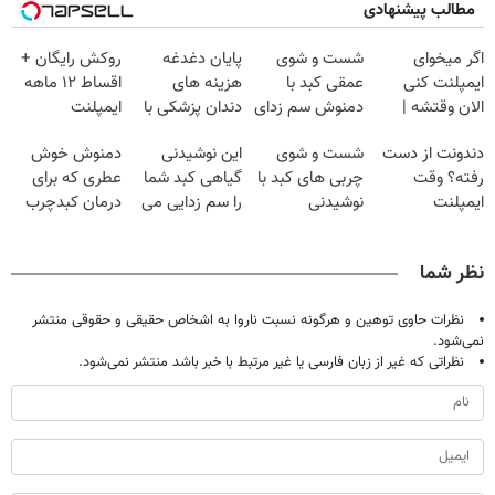
مطالب پیشنهادی
اگر میخوای
شست و شوی
پایان دغدغه
روکش رایگان +
ایمپلنت کنی
عمقی کبد با
هزینه های
اقساط ۱۲ ماهه
الان وقتشه |
دمنوش سم زدای
دندان پزشکی با
ایمپلنت
فقط با ۲۵
گیاهی
پک سفید کننده
دندونت از دست
شست و شوی
این نوشیدنی
دمنوش خوش
میلیون تومان!!!
خانگی
رفته؟ وقت
چربی های کبد با
گیاهی کبد شما
عطری که برای
ایمپلنت
نوشیدنی
را سم زدایی می
درمان کبدچرب
دیجیتاله
گیاهی(55%تخفیف)
کند (با ضمانت
معجزه میکنه
مرجوعی)
نظر شما
نظرات حاوی توهین و هرگونه نسبت ناروا به اشخاص حقیقی و حقوقی منتشر
نمی‌شود.
نظراتی که غیر از زبان فارسی یا غیر مرتبط با خبر باشد منتشر نمی‌شود.