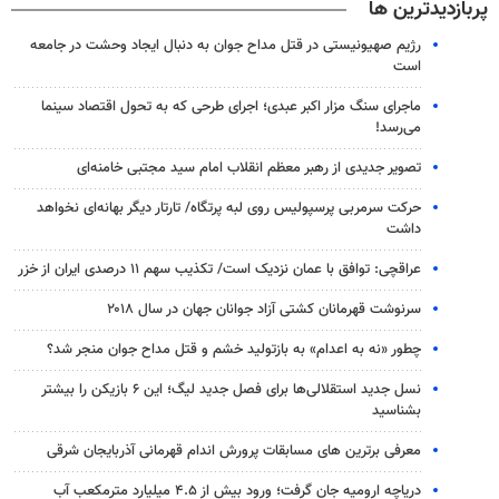
پربازدیدترین ها
رژیم صهیونیستی در قتل مداح جوان به دنبال ایجاد وحشت در جامعه
است
ماجرای سنگ مزار اکبر عبدی؛ اجرای طرحی که به تحول اقتصاد سینما
می‌رسد!
تصویر جدیدی از رهبر معظم انقلاب امام سید مجتبی خامنه‌ای
حرکت سرمربی پرسپولیس روی لبه پرتگاه/ تارتار دیگر بهانه‌ای نخواهد
داشت
عراقچی: توافق با عمان نزدیک است/ تکذیب سهم ۱۱ درصدی ایران از خزر
سرنوشت قهرمانان کشتی آزاد جوانان جهان در سال ۲۰۱۸
چطور «نه به اعدام» به بازتولید خشم و قتل مداح جوان منجر شد؟
نسل جدید استقلالی‌ها برای فصل جدید لیگ؛ این ۶ بازیکن را بیشتر
بشناسید
معرفی برترین های مسابقات پرورش اندام قهرمانی آذربایجان شرقی
دریاچه ارومیه جان گرفت؛ ورود بیش از ۴.۵ میلیارد مترمکعب آب