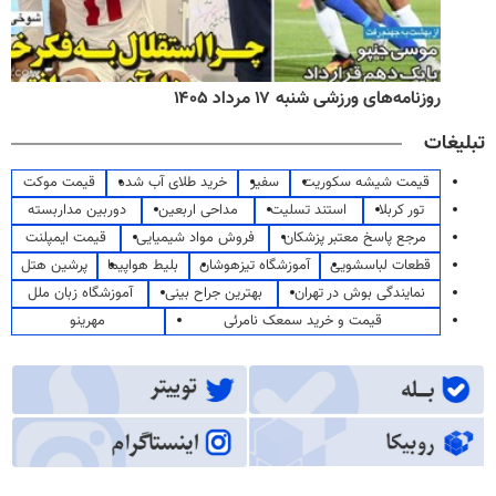
روزنامه‌های ورزشی شنبه ۱۷ مرداد ۱۴۰۵
تبلیغات
قیمت شیشه سکوریت
سفیر
خرید طلای آب شده
قیمت موکت
تور کربلا
استند تسلیت
مداحی اربعین
دوربین مداربسته
مرجع پاسخ معتبر پزشکان
فروش مواد شیمیایی
قیمت ایمپلنت
قطعات لباسشویی
آموزشگاه تیزهوشان
بلیط هواپیما
پرشین هتل
نمایندگی بوش در تهران
بهترین جراح بینی
آموزشگاه زبان ملل
قیمت و خرید سمعک نامرئی
مهرینو