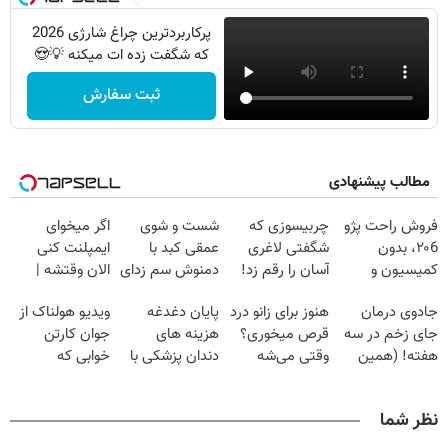
پرکاربردترین چراغ شارژی 2026
که شگفت زده ات میکنه 💡😍
ثبت سفارش
مطالب پیشنهادی
فروش راحت پژو
چربیسوزی که
شست و شوی
اگر میخوای
۲۰6، بدون
شگفتی لاغری
عمقی کبد با
ایمپلنت کنی
کمیسیون و
آسان را رقم زد!
دمنوش سم زدای
الان وقتشه |
دردسر
گیاهی
فقط با ۲۵
جادوی درمان
هنوز برای زانو درد
پایان دغدغه
ویدیو هولناک از
میلیون تومان!!!
جای زخم در سه
قرص میخوری؟
هزینه های
جوان کارتن
هفته! (همین
وقتی می‌شه
دندان پزشکی با
خوابی که
حالا رایگان
بدون عمل
پک سفید کننده
میلیاردر شد.
صحبت کنید)
درمانش کرد؟؟؟؟
خانگی
آموزش رایگان
نظر شما