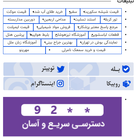
تبلیغات
قیمت شیشه سکوریت
سفیر
خرید طلای آب شده
قیمت موکت
تور کربلا
استند تسلیت
مداحی اربعین
دوربین مداربسته
مرجع پاسخ معتبر پزشکان
فروش مواد شیمیایی
قیمت ایمپلنت
قطعات لباسشویی
آموزشگاه تیزهوشان
بلیط هواپیما
پرشین هتل
نمایندگی بوش در تهران
بهترین جراح بینی
آموزشگاه زبان ملل
قیمت و خرید سمعک نامرئی
مهرینو