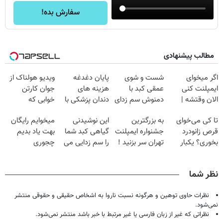
سفارش بده!
مطالب پیشنهادی
اگر میخوای
شست و شوی
پایان دغدغه
ویدیو هولناک از
ایمپلنت کنی
عمقی کبد با
هزینه های
جوان کارتن
الان وقتشه |
دمنوش سم زدای
دندان پزشکی با
خوابی که
فقط با ۲۵
گیاهی
پک سفید کننده
میلیاردر شد.
تا کی می‌خوای
به بزرگترین
این نوشیدنی
میخوایم رایگان
میلیون تومان!!!
خانگی
آموزش رایگان
قرص زانودرد
جشنواره ایمپلنت
گیاهی کبد شما
بهت یاد بدیم
بخوری؟ یکبار
تهران سر بزنید !
را سم زدایی می
چجوری
اصولی درمانش
| فقط ۲۵
کند (با ضمانت
پولدارشی! باور
کن
میلیون !
مرجوعی)
نداری امتحانش
نظر شما
مجانیه
نظرات حاوی توهین و هرگونه نسبت ناروا به اشخاص حقیقی و حقوقی منتشر
نمی‌شود.
نظراتی که غیر از زبان فارسی یا غیر مرتبط با خبر باشد منتشر نمی‌شود.