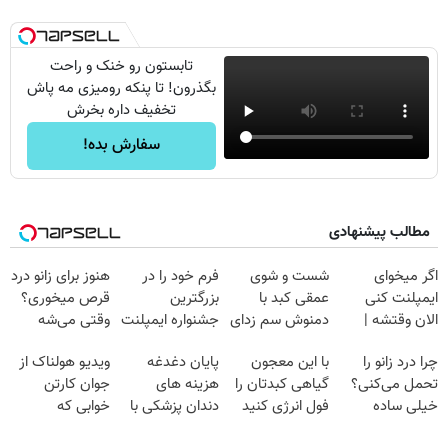
تابستون رو خنک و راحت
بگذرون! تا پنکه رومیزی مه پاش
تخفیف داره بخرش
سفارش بده!
مطالب پیشنهادی
اگر میخوای
شست و شوی
فرم خود را در
هنوز برای زانو درد
ایمپلنت کنی
عمقی کبد با
بزرگترین
قرص میخوری؟
الان وقتشه |
دمنوش سم زدای
جشنواره ایمپلنت
وقتی می‌شه
فقط با ۲۵
گیاهی
تهران پر کنید ! |
بدون عمل
چرا درد زانو را
با این معجون
پایان دغدغه
ویدیو هولناک از
میلیون تومان!!!
فقط ۲۵ میلیون
درمانش کرد؟؟؟؟
تحمل می‌کنی؟
گیاهی کبدتان را
هزینه های
جوان کارتن
خیلی ساده
فول انرژی کنید
دندان پزشکی با
خوابی که
درمنزل درمانش
پک سفید کننده
میلیاردر شد.