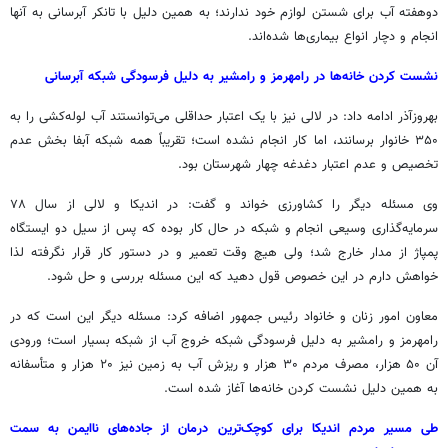
دوهفته
آب برای شستن لوازم خود ندارند؛ به همین دلیل با تانکر آبرسانی به آنها
انجام و دچار انواع بیماری‌ها شده‌اند.
نشست کردن خانه‌ها در رامهرمز و
رامشیر
به دلیل فرسودگی شبکه آبرسانی
بهروزآذر
ادامه داد: در
لالی
نیز با یک اعتبار حداقلی می‌توانستند آب لوله‌کشی را به
۳۵۰ خانوار برسانند، اما کار انجام نشده است؛ تقریباً همه شبکه
آبفا
بخش عدم
تخصیص و عدم اعتبار دغدغه چهار شهرستان بود.
وی مسئله دیگر را کشاورزی خواند و گفت: در
اندیکا
و
لالی
از سال ۷۸
سرمایه‌گذاری وسیعی انجام و شبکه در حال کار بوده که پس از سیل دو ایستگاه
پمپاژ از مدار خارج شد؛ ولی هیچ وقت تعمیر و در دستور کار قرار نگرفته لذا
خواهش دارم در این خصوص قول دهید که این مسئله بررسی و حل شود.
معاون امور زنان و
خانواد
رئیس جمهور اضافه کرد: مسئله دیگر این است که در
رامهرمز و
رامشیر
به دلیل فرسودگی شبکه خروج آب از شبکه بسیار است؛ ورودی
آن ۵۰ هزار، مصرف مردم ۳۰ هزار و ریزش آب به زمین نیز ۲۰ هزار و متأسفانه
به همین دلیل نشست کردن خانه‌ها آغاز شده است.
طی مسیر مردم اندیکا برای کوچک‌ترین درمان از جاده‌های ناایمن به سمت