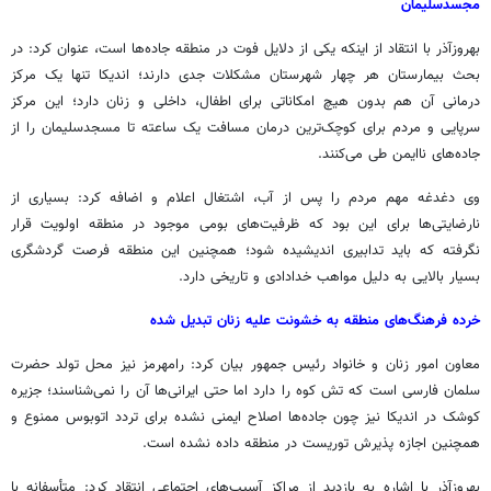
مجسدسلیمان
بهروزآذر
با انتقاد از اینکه یکی از دلایل فوت در منطقه جاده‌ها است، عنوان کرد: در
بحث بیمارستان هر چهار شهرستان مشکلات جدی دارند؛
اندیکا
تنها یک مرکز
درمانی آن هم بدون هیچ امکاناتی برای اطفال، داخلی و زنان دارد؛ این مرکز
سرپایی و مردم برای کوچک‌ترین درمان مسافت یک ساعته تا مسجدسلیمان را از
جاده‌های ناایمن طی می‌کنند.
وی دغدغه مهم مردم را پس از آب، اشتغال اعلام و اضافه کرد: بسیاری از
نارضایتی‌ها برای این بود که ظرفیت‌های بومی موجود در منطقه اولویت قرار
نگرفته که باید تدابیری اندیشیده شود؛ همچنین این منطقه فرصت گردشگری
بسیار بالایی به دلیل مواهب خدادادی و تاریخی دارد.
خرده فرهنگ‌های منطقه به خشونت علیه زنان تبدیل شده
معاون امور زنان و
خانواد
رئیس جمهور بیان کرد: رامهرمز نیز محل تولد حضرت
سلمان فارسی است که
تش
کوه را دارد اما حتی ایرانی‌ها آن را نمی‌شناسند؛ جزیره
کوشک
در
اندیکا
نیز چون جاده‌ها اصلاح ایمنی نشده برای تردد اتوبوس ممنوع و
همچنین اجازه پذیرش توریست در منطقه داده نشده است.
بهروزآذر
با اشاره به بازدید از مراکز آسیب‌های اجتماعی انتقاد کرد: متأسفانه با