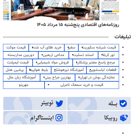
روزنامه‌های اقتصادی پنج‌شنبه ۱۵ مرداد ۱۴۰۵
تبلیغات
قیمت شیشه سکوریت
سفیر
خرید طلای آب شده
قیمت موکت
تور کربلا
استند تسلیت
مداحی اربعین
دوربین مداربسته
مرجع پاسخ معتبر پزشکان
فروش مواد شیمیایی
قیمت ایمپلنت
قطعات لباسشویی
آموزشگاه تیزهوشان
بلیط هواپیما
پرشین هتل
نمایندگی بوش در تهران
بهترین جراح بینی
آموزشگاه زبان ملل
قیمت و خرید سمعک نامرئی
مهرینو