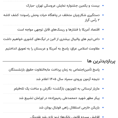
بیست و یکمین جشنواره نمایش عروسکی تهران -مبارک
دستگیری شکارچیان متخلف در پناهگاه حیات وحش راسوند؛ کشف لاشه
۲ رأس گراز
اقتصاد آمریکا با فشارها و ریسک‌های قابل توجهی مواجه است
داعی:تیم های والیبال بیشتری از البرز در لیگ‌های کشوری خواهیم داشت
مقاومت اسلامی عراق: پاسخ به آمریکا و عربستان را به تعویق انداختیم
پربازدیدترین ها
پاسخ تأمین‌اجتماعی به زمان پرداخت مابه‌التفاوت حقوق بازنشستگان
نتیجه آزمون ورودی سمپاد سال ۱۴۰۵ اعلام شد
مازیار لرستانی به تلویزیون بازگشت؛ نگارش و ساخت یک تله‌فیلم
پیکر مطهر شهید «محمدعلی رحیم‌زاده» در اورامان تشییع شد
بازیکن خارجی استقلال راهی فوتبال یونان شد
افزایش سپرده قانونی بانک‌ها؛ ترمز تازه رشد نقدینگی