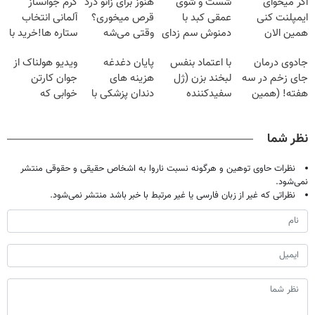
اگر میخوای
شست و شوی
هنوز برای زانو درد
کرم جوانساز
ایمپلنت کنی
عمقی کبد با
قرص میخوری؟
آلمانی انتخاب
همین الان
دمنوش سم زدای
وقتی می‌شه
ستاره ها!خرید با
وقتشه | فقط با
گیاهی
بدون عمل
تخفیف
جادوی درمان
با اعتماد بنفس
پایان دغدغه
ویدیو هولناک از
۲۵ میلیون
درمانش کرد؟؟؟؟
جای زخم در سه
لبخند بزن (ژل
هزینه های
جوان کارتن
تومان!!!
هفته! (همین
سفیدکننده
دندان پزشکی با
خوابی که
حالا رایگان
دندان40%تخفیف)
پک سفید کننده
میلیاردر شد.
صحبت کنید)
خانگی
آموزش رایگان
نظر شما
نظرات حاوی توهین و هرگونه نسبت ناروا به اشخاص حقیقی و حقوقی منتشر
نمی‌شود.
نظراتی که غیر از زبان فارسی یا غیر مرتبط با خبر باشد منتشر نمی‌شود.