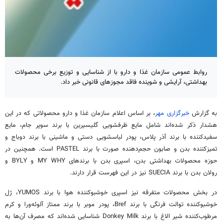
روابط عمومی سازمان غذا و دارو با از شناسایی و توزیع برخی محصولات
بهداشتی، آرایشی و شوینده فاقد مجوزهای قانونی خبر داد.
به گزارش
خبرگزاری مهر
، بر اساس اعلام سازمان غذا و دارو محصولاتی که در این
هشدار ذکر شده‌اند شامل مایع
ظرفشویی
گلیسیرین با برند سوپر جام، مایع
سفیدکننده با برند آذر پلاس، پودر لباسشویی دستی و ماشینی با برند
دوباج
و
تمیزکننده بدن و صابون حجم‌دهنده صورت با برند PASTEL است. همچنین در
حوزه محصولات بهداشتی بدن، اسپری بدن با برندهای MY WHY و BYLY و
رولان بدن با برند SUECIA نیز در این فهرست قرار دارند.
در بخش محصولات متفرقه نیز اسپری خوشبوکننده هوا با برند YUMOS، ژل
خوشبوکننده توالت فرنگی با برند Bref، پودر موبر با برند ممتاز
آلوئه‌ورا
و کرم
مرطوب‌کننده شیر الاغ با برند Donkey Milk شناسایی شده‌اند که مصرف آن‌ها به