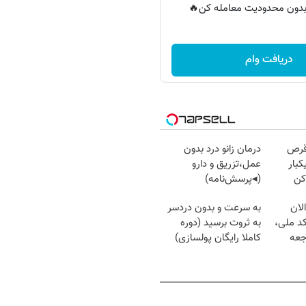
ر بدون محدودیت معامله کن🔥
دریافت وام
قرص
درمان زانو درد بدون
کبار
عمل،تزریق و دارو
کن
(◂پرسش‌نامه)
لان
به سرعت و بدون دردسر
کد ملی،
به ثروت برسید (دوره
جعه
کاملا رایگان پولسازی)