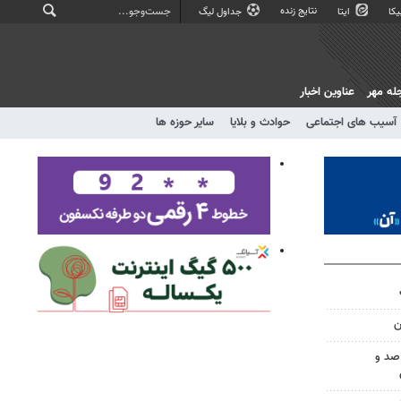
نتایج زنده
کا
ایتا
جداول لیگ
له مهر
عناوین اخبار
آسیب های اجتماعی
حوادث و بلایا
سایر حوزه ها
ن
صد و