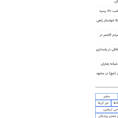
ان
 رسید
 خواستار راهی
م کاشمر در
اقی در پاسداری
شبانه چناران
ان (عج) در مشهد
سفیر
کت
تور کربلا
حی اربعین
معتبر پزشکان