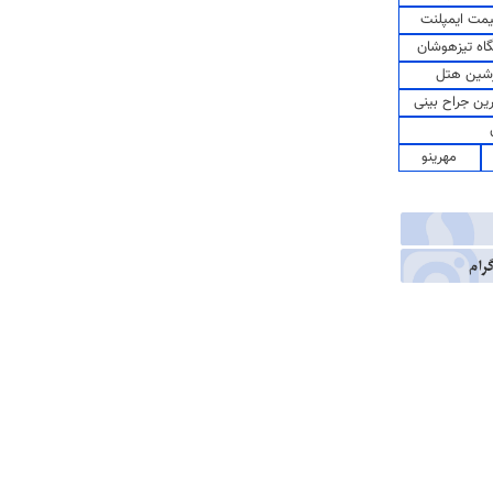
مت ایمپلنت
اه تیزهوشان
شین هتل
رین جراح بینی
مهرینو