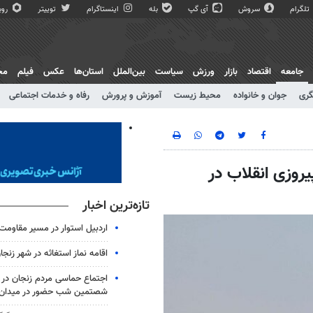
تلگرام
سروش
آی گپ
بله
اینستاگرام
توییتر
روبی
جامعه
اقتصاد
بازار
ورزش
سیاست
بین‌الملل
استان‌ها
عکس
فیلم
مج
گری
جوان و خانواده
محیط زیست
آموزش و پرورش
رفاه و خدمات اجتماعی
روزی انقلاب در
تازه‌ترین اخبار
اردبیل استوار در مسیر مقاومت
اقامه نماز استغاثه در شهر زنجا
اجتماع حماسی مردم زنجان در 
شصتمین شب حضور در میدان