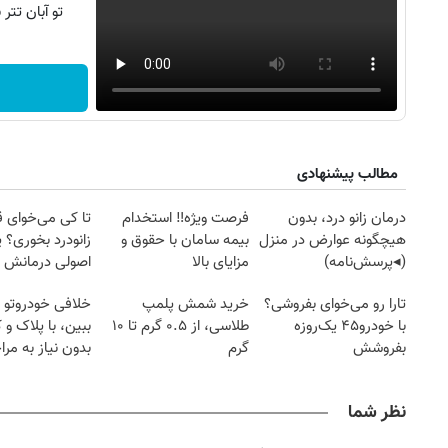
تو آبان تت
مطالب پیشنهادی
درمان زانو درد، بدون
فرصت ویژه‼️ استخدام
تا کی می‌خوای 
هیچگونه عوارض در منزل
بیمه سامان با حقوق و
زانودرد بخوری؟ ی
(◂پرسش‌نامه)
مزایای بالا
اصولی درمانش 
تارا رو می‌خوای بفروشی؟
خرید شمش پلمپ
خلافی خودروتو ا
با خودرو۴۵ یک‌روزه
طلاسی، از ۰.۵ گرم تا ۱۰
ببین، با پلاک و 
بفروشش
گرم
بدون نیاز به مرا
حضوری
نظر شما