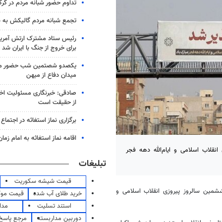
تداوم حضور شبانه مردم در گرگ
تجمع شبانه مردم گالیکش به شب ۱۶۰
رئیس ستاد مشترک ارتش آمریکا
برای خروج از جنگ با ایران شد
یکصدو شصتمین شب حضور مرد
میدان دفاع از میهن
صادقی: خبرنگاری مسئولیت اخل
از حقیقت است
برگزاری نماز استغاثه در اجتماع 
اقامه نماز استغاثه به امام زم
قلاب اسلامی و ایام‌الله دهه فجر
تبلیغات
قیمت شیشه سکوریت
شمین سالروز پیروزی انقلاب اسلامی و
خرید طلای آب شده
قیمت مو
استند تسلیت
مدا
دوربین مداربسته
مرجع پاسخ 