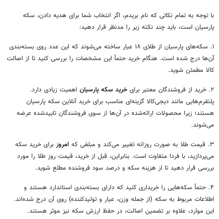
با توجه به تمام نکاتی که نام بریدم، اگر
انتخاب
شما برای هدیه دادن، سکه
پارسیان است، باید چند نکته زیر را مدنظر قرار دهید:
۱. سکه‌های پارسیان از طلای ۱۸ عیار ساخته می‌شوند که این عدد روی بسته‌بندی
آن‌ها
درج
شده است. هنگام خرید حتماً این مشخصات را بررسی کنید تا از اصالت
کالا مطمئن شوید.
۲. خرید از فروشندگان معتبر برای
خرید سکه پارسیان
اهمیت زیادی دارد.
پلتفرم‌هایی مانند
دیجی‌کالا
گزینه‌ای مناسب برای خرید آنلاین
سکه
پارسیان
هستند؛ زیرا محصولات ارائه‌شده در آن‌ها از سوی فروشندگان
تاییدشده
عرضه
می‌شوند.
۳. قیمت طلا به صورت روزانه تغییر می‌کند و مبلغی که
امروز
برای خرید سکه
می‌پردازید، با فردا متفاوت است. بنابراین، قبل از خرید، قیمت روز طلا را مورد
بررسی قرار دهید تا از هزینه سکه و درصد
سود
فروشنده مطلع شوید.
۴. حتماً سکه‌هایی را خریداری کنید که دارای بسته‌بندی استاندارد هستند و
اطلاعات مربوط به سکه (از جمله وزن،
عیار
و تولیدکننده) روی آن درج شده‌اند.
این موارد، علاوه بر تضمین اصالت، در حفظ ارزش
سکه
نیز موثر هستند.