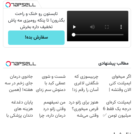
تابستون رو خنک و راحت
بگذرون! تا پنکه رومیزی مه پاش
تخفیف داره بخرش
سفارش بده!
مطالب پیشنهادی
اگر میخوای
چربیسوزی که
شست و شوی
جادوی درمان
ایمپلنت کنی
شگفتی لاغری
عمقی کبد با
جای زخم در سه
الان وقتشه |
آسان را رقم زد!
دمنوش سم زدای
هفته! (همین
فقط با ۲۵
گیاهی
حالا رایگان
ایمپلنت کره‌ای
هنوز برای زانو درد
من نمیفهمم
پایان دغدغه
میلیون تومان!!!
صحبت کنید)
درجه یک فقط 6
قرص میخوری؟
وقتی زانو درد
هزینه های
میلیون تومن ✅
وقتی می‌شه
درمان داره، چرا
دندان پزشکی با
بدون عمل
دردش رو داری
پک سفید کننده
درمانش کرد؟؟؟؟
تحمل میکنی؟❗
خانگی