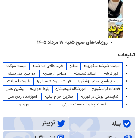
روزنامه‌های صبح شنبه ۱۷ مرداد ۱۴۰۵
تبلیغات
قیمت شیشه سکوریت
سفیر
خرید طلای آب شده
قیمت موکت
تور کربلا
استند تسلیت
مداحی اربعین
دوربین مداربسته
مرجع پاسخ معتبر پزشکان
فروش مواد شیمیایی
قیمت ایمپلنت
قطعات لباسشویی
آموزشگاه تیزهوشان
بلیط هواپیما
پرشین هتل
نمایندگی بوش در تهران
بهترین جراح بینی
آموزشگاه زبان ملل
قیمت و خرید سمعک نامرئی
مهرینو