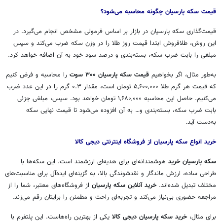
قیمت سکه پارسیان چگونه محاسبه می‌شود؟
قیمت‌گذاری
سکه
پارسیان در بازار
بر اساس
فرمولی مشخص انجام می‌گیرد. در
این روش، طلافروش ابتدا قیمت روز طلا را در وزن
سکه
ضرب می‌کند و سپس
مبلغی را بابت ضرب سکه، بسته‌بندی و درصد سود خود به آن اضافه خواهد کرد.
به‌طور مثال، اگر بخواهیم
قیمت سکه پارسیان ۳۰۰ سوت
را محاسبه و فرض کنیم
که قیمت هر گرم طلا
۵,۶۰۰,۰۰۰
تومان است، مقدار ۰.۳ گرم را در این عدد ضرب
می‌کنیم. حاصل این محاسبه
۱,۶۸۰,۰۰۰
تومان خواهد بود. سپس، مبلغی جزئی
بابت ضرب سکه، بسته‌بندی و… به آن افزوده می‌شود تا قیمت نهایی
سکه
به‌دست آید.
خرید انواع سکه پارسیان از فروشگاه اینترنتی
دیجی
کالا
سکه پارسیان خرید
هوشمندانه‌ای برای هدیه‌ای ارزشمند است. این سکه‌ها با
طراحی ساده، ارزش ماندگار و
نقدشوندگی
بالا، به گزینه‌ای ایده‌آل برای مناسبت‌های
مختلف
تبدیل شده‌اند.
خرید آنلاین
سکه
پارسیان
از فروشگاه‌های معتبر، شما را از
مراجعه حضوری بی‌نیاز می‌کند و تجربه‌ای راحت و مطمئن را برایتان رقم می‌زند.
برای مثال،
خرید سکه پارسیان
دیجی
کالا
یکی از بهترین
راه‌هاست
. این
پلتفرم
با