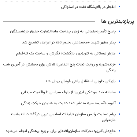
انفجار در پالایشگاه نفت در اسلواکی
پربازدیدترین ها
پاسخ تأمین‌اجتماعی به زمان پرداخت مابه‌التفاوت حقوق بازنشستگان
پیکر مطهر شهید «محمدعلی رحیم‌زاده» در اورامان تشییع شد
مازیار لرستانی به تلویزیون بازگشت؛ نگارش و ساخت یک تله‌فیلم
«زنده‌شور» و روایت نجات پنج اعدامی؛ تلاش برای بخشش در آخرین شب
زندگی
بازیکن خارجی استقلال راهی فوتبال یونان شد
سامانه ضد موشکی لیزری؛ از بلوف سیاسی تا واقعیت میدانی
آلبوم «آسیمه سر» منتشر شد؛ دعوت به شنیدن حرکتِ زندگی
پیام تسلیت رئیس سازمان تبلیغات اسلامی درپی درگذشت اندیشمند
مازندرانی
حاج‌علی‌اکبری: تحرکات سازمان‌یافته‌ای برای ترویج برهنگی انجام می‌شود