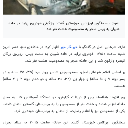
اهواز - سخنگوی اورژانس خوزستان گفت: واژگونی خودروی پراید در جاده
شیبان به ویس منجر به مصدومیت هشت نفر شد.
عارف
شرهانی
اصل در گفتگو با
خبرنگار مهر
اظهار کرد: در حادثه‌ای تلخ، عصر امروز
شنبه ساعت ۱۷:۵۰، خودروی پراید در جاده شیبان به سمت
ویس
، روبروی زرگان
البصره
واژگون شد و این حادثه منجر به مصدومیت هشت نفر شد.
بر اساس اعلام
شرهانی
اصل،
مصدومیچان
شامل چهار مرد (۳۵، ۲۵ ساله و دو
پسر بچه ۹ و ۱۰ ساله) و چهار زن (۳۲، ۳۰ ساله و دو دختر بچه ۲ و ۴ ساله)
هستند.
وی افزود: بلافاصله پس از دریافت گزارش، دو دستگاه آمبولانس ۱۱۵ به محل
حادثه اعزام شدند و هفت نفر از مصدومین را به بیمارستان گلستان انتقال دادند.
یکی از مصدومان نیز با اعلام رضایت، از انتقال به بیمارستان خودداری کرد.
سخنگوی اورژانس خوزستان گفت: این حادثه ساعت ۲۰:۱۵ به ستاد بحران