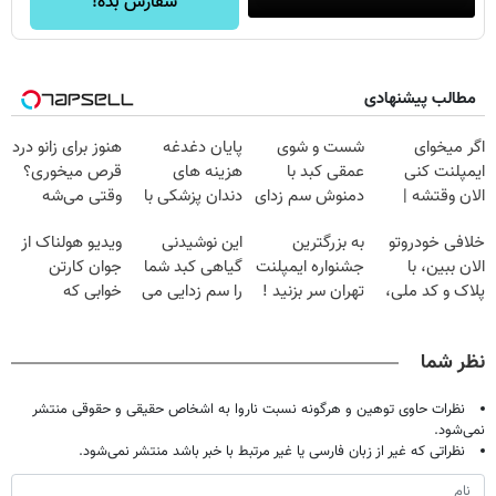
سفارش بده!
مطالب پیشنهادی
اگر میخوای
شست و شوی
پایان دغدغه
هنوز برای زانو درد
ایمپلنت کنی
عمقی کبد با
هزینه های
قرص میخوری؟
الان وقتشه |
دمنوش سم زدای
دندان پزشکی با
وقتی می‌شه
فقط با ۲۵
گیاهی
پک سفید کننده
بدون عمل
خلافی خودروتو
به بزرگترین
این نوشیدنی
ویدیو هولناک از
میلیون تومان!!!
خانگی
درمانش کرد؟؟؟؟
الان ببین، با
جشنواره ایمپلنت
گیاهی کبد شما
جوان کارتن
پلاک و کد ملی،
تهران سر بزنید !
را سم زدایی می
خوابی که
بدون نیاز به
| فقط ۲۵
کند (با ضمانت
میلیاردر شد.
مراجعه حضوری
میلیون !
مرجوعی)
آموزش رایگان
نظر شما
نظرات حاوی توهین و هرگونه نسبت ناروا به اشخاص حقیقی و حقوقی منتشر
نمی‌شود.
نظراتی که غیر از زبان فارسی یا غیر مرتبط با خبر باشد منتشر نمی‌شود.