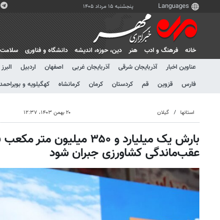
پنجشنبه ۱۵ مرداد ۱۴۰۵
خانه
فرهنگ و ادب
هنر
دين، حوزه، انديشه
دانشگاه و فناوری
سلامت
عناوین اخبار
آذربایجان شرقی
آذربایجان غربی
اصفهان
اردبیل
البرز
فارس
قزوین
قم
کردستان
کرمان
کرمانشاه
کهگیلویه و بویراحمد
استانها
گیلان
۲۰ بهمن ۱۴۰۳، ۱۲:۳۷
بارش یک میلیارد و ۳۵۰ میلیون مت
عقب‌ماندگی کشاورزی جبران شود