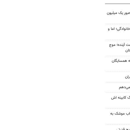
 عبور یک میلیون
انوادگی؛ اما و
 کشور در ۷۲ ساعت آینده؛ موج
به همسایگان
ان
 می‌دهم
گ کابینه اش
رتاب موشک به
یچ قدرتی