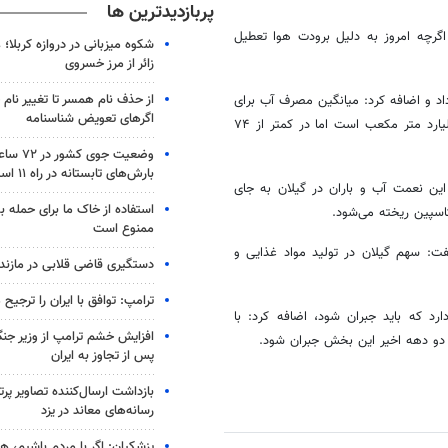
پربازدیدترین ها
 اگرچه امروز به دلیل برودت هوا تعطیل
شکوه میزبانی در دروازه کربلا؛
زائر از مرز خسروی
از حذف نام همسر تا تغییر نام خ
ان در گیلان خبر داد و اضافه کرد: میانگین مصرف آب برای
اگرهای تعویض شناسنامه
هر نفر ۱۰۰ متر مکعب در سال است و مصرف آب تهران در یک سال یک میلیارد متر مکعب است اما در کمتر از ۷۴
وضعیت جوی
بارش‌های تابستانه در راه ۱۱ استان
ز این نعمت آب و باران در گیلان به جای
استفاده از خاک ما برای حمله 
کاسپین ریخته می‌شود.
ممنوع است
فت: سهم گیلان در تولید مواد غذایی و
دستگیری قاضی قلابی در مازندر
ترامپ: توافق با ایران را ترجیح
د که باید جبران شود، اضافه کرد: با
افزایش خشم ترامپ از وزیر جن
 دو دهه اخیر این بخش جبران شود.
پس از تجاوز به ایران
بازداشت ارسال‌کننده تصاویر پ
رسانه‌های معاند در یزد
پزشکیان: اگر با مردم باشیم، ه