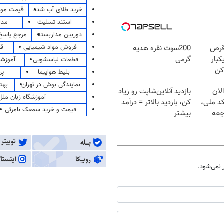
خرید طلای آب شده
قیمت مو
استند تسلیت
مدا
دوربین مداربسته
مرجع پاسخ 
فروش مواد شیمیایی
قی
قرص
200سوت نقره هدیه
کبار
گرمی
قطعات لباسشویی
آموزشگ
کن
بلیط هواپیما
پر
نمایندگی بوش در تهران
بهت
لان
بازدید آنلاین‌شاپت رو زیاد
آموزشگاه زبان ملل
کد ملی،
کن، بازدید بالاتر = درآمد
قیمت و خرید سمعک نامرئی
جعه
بیشتر
نمی‌شود.