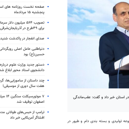
صفحه نخست روزنامه های است
پنجشنبه ۱۵ مردادماه
تصویب ۵۶۴ میلیون دلار 
برای ۴۹طرح در آذربایجان‌شرقی
صدای انفجار در پاکدشت شنیدی
دنیاطلبی عامل اصلی رویگردانی 
حسین(ع) بود
دستور جدید وزارت علوم درباره
دانشجوی استاد محور ابلاغ شد
چند داستان از سامورایی‌ها، گرم
هفت سال دوری از موسیقی!
۷ موتورسیک
۳۵۰ میلیون متر مکعب باران در استان خبر داد و گفت: عقب‌ماندگی
اصفهان توقیف شد
ترامپ از حبس‌های طولانی مدت 
افشاگر آمریکایی خبر داد
عه تولیدی و بسته بندی دام و طیور در