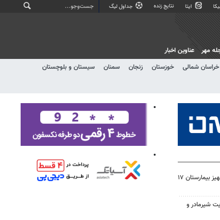
نتایج زنده
کا
ایتا
جداول لیگ
له مهر
عناوین اخبار
خراسان شمالی
خوزستان
زنجان
سمنان
سیستان و بلوچستان
نماینده دشتستان: تکمیل و تجهیز بیمارستان ۱۷
یت شیرمادر و