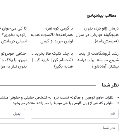
مطالب پیشنهادی
درمان زانو درد، بدون
با گرمی کوه نقره
تا کی می‌خوای 
هیچگونه عوارض در منزل
همراهته؛200سوت هدیه
زانودرد بخوری؟ ی
(◂پرسش‌نامه)
اولین خرید از گرمی
اصولی درمانش 
رشد فروشگاهت از اینجا
با چند کلیک طلا بخرید...
خلافی خودروتو ا
شروع می‌شه، برای درآمد
(ثبت‌نام کن | خرید کن |
ببین، با پلاک و 
بیشتر، آماده‌ای؟
هدیه بگیر)
بدون نیاز به مرا
حضوری
نظر شما
نظرات حاوی توهین و هرگونه نسبت ناروا به اشخاص حقیقی و حقوقی منتشر 
نظراتی که غیر از زبان فارسی یا غیر مرتبط با خبر باشد منتشر نمی‌شود.