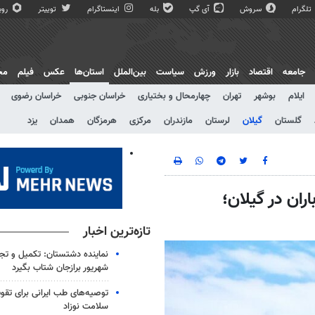
تلگرام
سروش
آی گپ
بله
اینستاگرام
توییتر
روبی
جامعه
اقتصاد
بازار
ورزش
سیاست
بین‌الملل
استان‌ها
عکس
فیلم
مج
ایلام
بوشهر
تهران
چهارمحال و بختیاری
خراسان جنوبی
خراسان رضوی
گلستان
گیلان
لرستان
مازندران
مرکزی
هرمزگان
همدان
یزد
ر مکعب باران در گیلان؛
تازه‌ترین اخبار
شهریور برازجان شتاب بگیرد
توصیه‌های طب ایرانی برای تقو
سلامت نوزاد