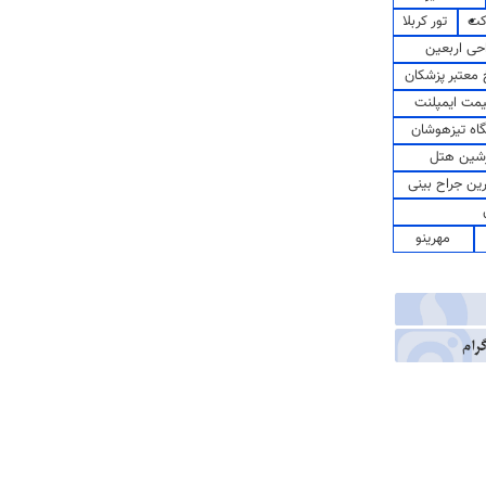
کت
تور کربلا
حی اربعین
معتبر پزشکان
مت ایمپلنت
اه تیزهوشان
شین هتل
رین جراح بینی
مهرینو