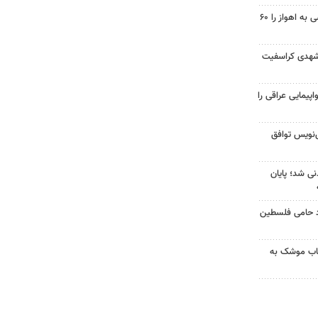
احداث پل مسیر خسرج دسترسی به اهواز را ۶۰
شهدی کراسفیت
پیمایی عراقی را
نویس توافق
نی شد؛ پایان
زد حامی فلسطین
رتاب موشک به