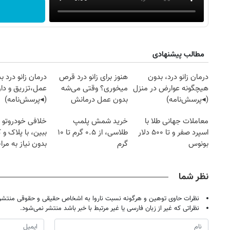
مطالب پیشنهادی
درمان زانو درد، بدون
هنوز برای زانو درد قرص
درمان زانو درد ب
هیچگونه عوارض در منزل
میخوری؟ وقتی می‌شه
عمل،تزریق و دار
(◂پرسش‌نامه)
بدون عمل درمانش
(◂پرسش‌نامه)
کرد؟؟؟؟
معاملات جهانی طلا با
خرید شمش پلمپ
خلافی خودروتو ا
۱۴۰
روزنامه‌های ورزشی چهارشنبه ۱۴ مرداد ۱۴۰۵
روزنام
اسپرد صفر و تا ۵۰۰ دلار
طلاسی، از ۰.۵ گرم تا ۱۰
ببین، با پلاک و 
بونوس
گرم
بدون نیاز به مرا
حضوری
نظر شما
نظرات حاوی توهین و هرگونه نسبت ناروا به اشخاص حقیقی و حقوقی منتشر 
نظراتی که غیر از زبان فارسی یا غیر مرتبط با خبر باشد منتشر نمی‌شود.