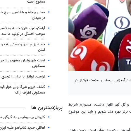
ممنوع است
صد و پنجاه و هفتمین موج حضو
در میدان
آرامکو عربستان: حمله به تأس
موجب اختلال در تولید ما شد
حمله رژیم صهیونیستی به دو 
لبنان
نجات شهروندان مشهدی از حری
مسکونی
ترامپ: توافق با ایران را ترجیح
 درآمدزایی برسند و صنعت فوتبال در
کشف دپوی غیرقانونی هزار قرص
مسکونی اطراف اراک
 و گل گهر اظهار داشت: امیدوارم شرایط
پربازدیدترین ها
 برتر بهره مند شویم و باید این موضوع
کاپیتان پرسپولیس به گل‌گهر 
لفاظی جدید نتانیاهو علیه ایران
ه درآمدهایی که حق شأن است، دست یابند.