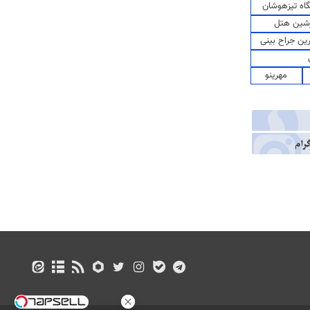
اه تیزهوشان
شین هتل
رین جراح بینی
مهرینو