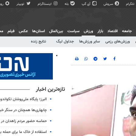
تلگرام
سروش
آی گپ
بله
اینستاگرام
توییتر
روبی
جامعه
اقتصاد
بازار
ورزش
سیاست
بین‌الملل
استان‌ها
عکس
فیلم
مج
ورزش‌های رزمی
سایر ورزش‌ها
جداول لیگ
نتایج زنده
تازه‌ترین اخبار
البرز؛ پایگاه ملی‌پوشان تکواندو
چابهاری‌ها همچنان در سنگر خیا
حماسه حضور مردم زاهدان در شب
استفاده از خاک ما برای حمله 