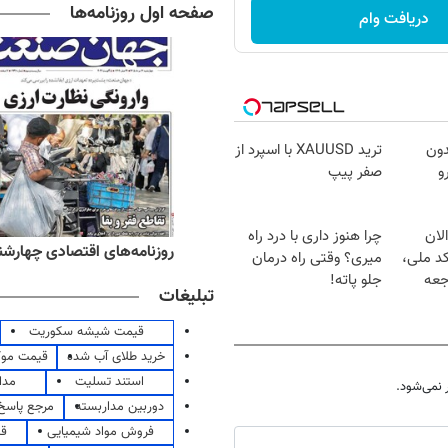
صفحه اول روزنامه‌ها
دریافت وام
دون
ترید XAUUSD با اسپرد از
و
صفر پیپ
لان
چرا هنوز داری با درد راه
ه‌های صبح چهارشنبه ۱۴ مرداد ۱۴۰۵
روزنامه‌های اقتصادی چهارشنبه ۱۴ مرداد 
کد ملی،
میری؟ وقتی راه درمان
جعه
جلو پاته!
تبلیغات
قیمت شیشه سکوریت
خرید طلای آب شده
قیمت مو
استند تسلیت
مدا
نمی‌شود.
دوربین مداربسته
مرجع پاسخ 
فروش مواد شیمیایی
قی