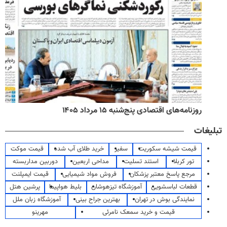
روزنامه‌های اقتصادی پنج‌شنبه ۱۵ مرداد ۱۴۰۵
تبلیغات
قیمت شیشه سکوریت
سفیر
خرید طلای آب شده
قیمت موکت
تور کربلا
استند تسلیت
مداحی اربعین
دوربین مداربسته
مرجع پاسخ معتبر پزشکان
فروش مواد شیمیایی
قیمت ایمپلنت
قطعات لباسشویی
آموزشگاه تیزهوشان
بلیط هواپیما
پرشین هتل
نمایندگی بوش در تهران
بهترین جراح بینی
آموزشگاه زبان ملل
قیمت و خرید سمعک نامرئی
مهرینو