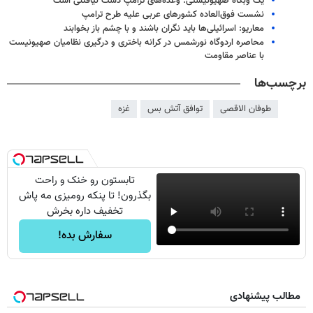
یک وبگاه صهیونیستی: وعده‌های ترامپ دست نیافتنی است
نشست فوق‌العاده کشورهای عربی علیه طرح ترامپ
معاریو: اسرائیلی‌ها باید نگران باشند و با چشم باز بخوابند
محاصره اردوگاه نورشمس در کرانه باختری و درگیری نظامیان صهیونیست
با عناصر مقاومت
برچسب‌ها
طوفان الاقصی
توافق آتش بس
غزه
تابستون رو خنک و راحت
بگذرون! تا پنکه رومیزی مه پاش
تخفیف داره بخرش
سفارش بده!
مطالب پیشنهادی