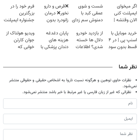
اگر میخوای
شست و شوی
❌قرص‌ و دارو
فرم خود را در
ایمپلنت کنی
عمقی کبد با
نخور❌ درمان
بزرگترین
الان وقتشه |
دمنوش سم زدای
زانودرد بدون
جشنواره ایمپلنت
فقط با ۲۵
گیاهی
قرص
تهران پر کنید ! |
خرید موبایل با
از بازدید خودرو
پایان دغدغه
ویدیو هولناک از
میلیون تومان!!!
فقط ۲۵ میلیون
اسنپ پی | در ۴
دلال ها خسته
هزینه های
جوان کارتن
قسط بدون سود
شدی؟ اطلاعات
دندان پزشکی با
خوابی که
و کارمزد!
ماشینت رو اینجا
پک سفید کننده
میلیاردر شد.
ثبت کن
خانگی
آموزش رایگان
نظر شما
نظرات حاوی توهین و هرگونه نسبت ناروا به اشخاص حقیقی و حقوقی منتشر
نمی‌شود.
نظراتی که غیر از زبان فارسی یا غیر مرتبط با خبر باشد منتشر نمی‌شود.