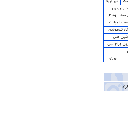
کت
تور کربلا
حی اربعین
معتبر پزشکان
مت ایمپلنت
اه تیزهوشان
شین هتل
رین جراح بینی
مهرینو