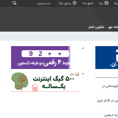
نتایج زنده
کا
ایتا
جداول لیگ
له مهر
عناوین اخبار
وزستانی در
در لک‌لر تبریز
یه اربعین