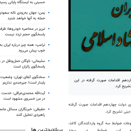
حسینی به ایستگاه پایانی رسید
یمن: جهان به‌زودی ناله سعودی‌
حمله به آنها خواهد شنید
تبریز در محاصره خودروها؛ ظرف
پاسخگوی حجم تردد نیست
ترامپ: همه چیز درباره ایران به
خوب پیش می‌رود
سلیمانی: ناوگان حمل‌ونقل در 
پاسخگوی زائران است
سخنگوی آبفای تهران: وضعیت 
اردهم اقدامات صورت گرفته در این
پایدار است/ جیره‌بندی نداریم
شریح کرد.
آیت‌الله محمدی‌عراقی: خدمت خا
در مرز خسروی مشهود است
زی دولت چهاردهم اقدامات صورت گرفته
حفیظی: خبرنگاران مسائل جامعه 
دینی تشریح کرد.
راهبردی تحلیل کنند
وعات ضوابط سه گروه واردکنندگان کاغذ،
پربازدیدترین ها
ه این ضوابط در پیوند