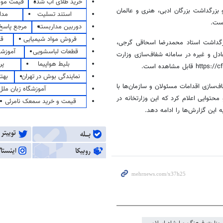
خرید طلای آب شده
قیمت مو
بزرگداشت بزرگان ادبی، هنری و عالمان
استند تسلیت
مدا
است.
دوربین مداربسته
مرجع پاسخ 
فروش مواد شیمیایی
قی
بزرگداشت استاد محمدرضا اسحاقی گرجی،
قطعات لباسشویی
آموزشگ
دل و غیره در سامانه شفاف‌سازی وزارت
بلیط هواپیما
پر
نمایندگی بوش در تهران
بهت
ف‌سازی اقدامات مسئولان و سازمان‌ها با
آموزشگاه زبان ملل
محتوایی اعلام کرد که این وزارتخانه در
قیمت و خرید سمعک نامرئی
 این گزارش‌ها را ادامه دهد.