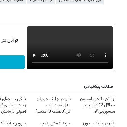
وزارت فرهنگ و ارشاد اسلامی
چالش شفافیت
معاونت فرهنگی 
تو آبان تت
مطالب پیشنهادی
از الان تا آخر تابستون
با پودر جلبک چربیاتو
تا کی می‌خوای 
حداقل 12کیلو چربی
مثل اسید ذوب
زانودرد بخوری؟ ی
میسوزونی🧨
کن(تخفیف تا امشب)
اصولی درمانش 
با پودر جلبک، بدون
خرید شمش پلمپ
با پودر جلبک لا