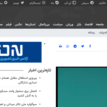
تلگرام
سروش
آی گپ
بله
اینستاگرام
توییتر
روبی
جامعه
اقتصاد
بازار
ورزش
سیاست
بین‌الملل
استان‌ها
عکس
فیلم
مج
ادبیات
رسانه
تازه‌ترین اخبار
پیروزی استقلال مقابل همنام خ
دیداری تدارکاتی
اتصال برق سشوار واحد مسکونی 
را به آتش کشید
سوگواره ملی تئاتر میدانی و تعز