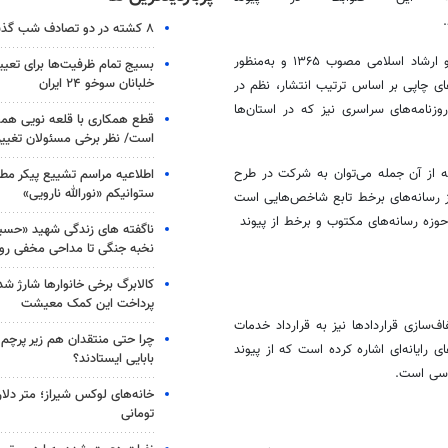
۸ کشته در دو تصادف شب گذشته
این ضوابط به استناد صدر ۵ ماده ۲ قانون اهداف و وظایف وزارت فرهنگ و ارشاد اسلامی مصوب ۱۳۶۵ و به‌منظور
بسیج تمام ظرفیت‌ها برای تعی
خلبانان سوخو ۲۴ ایران
ی چاپی بر اساس ترتیب انتشار، نظم در
زنامه‌های سراسری نیز که در استان‌ها
قطع همکاری با قلعه نویی هم
است/ نظر برخی مسئولان تغییر 
 که از آن جمله می‌توان به شرکت در طرح
اطلاعیه مراسم تشییع پیکر مط
ستوانیکم «نورالله نارویی»
از رسانه‌های برخط تابع شاخص‌هایی است
ه رسانه‌های مکتوب و برخط از پیوند
ناگفته های زندگی شهید «حسین
نخبه جنگی تا مداحی مخفی رو
کالابرگ برخی خانوارها شارژ شد؛
پرداخت این کمک معیشت
‌سازی قراردادها نیز به قرارداد خدمات
چرا حتی منتقدان هم زیر پرچم
 رایانه‌ای اشاره کرده است که از پیوند
بابایی ایستادند؟
خانه‌های لوکس شیراز؛ متر دلار
تومانی