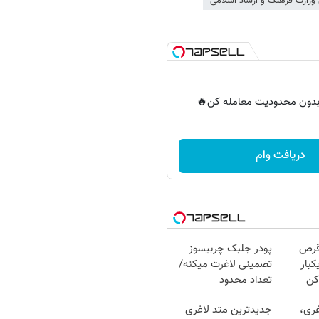
وزارت فرهنگ و ارشاد اسلامی
ر بدون محدودیت معامله کن🔥
دریافت وام
قرص
پودر جلبک چربیسوز
کبار
تضمینی لاغرت میکنه/
کن
تعداد محدود
غری،
جدیدترین متد لاغری