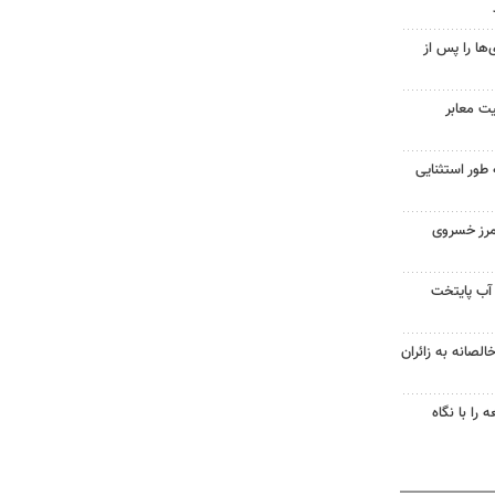
ها را پس از
یت معابر
 طور استثنایی
مرز خسروی
آب پایتخت
لصانه به زائران
را با نگاه