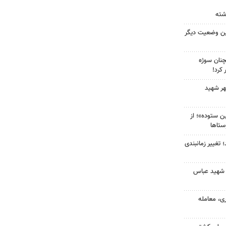
ین وضعیت دیگر
چنان سوژه
کرد!
هر شهید
 ستوده»؛ از
ستاها
 تغییر زمانبندی
 شهید عباس
ی، معامله