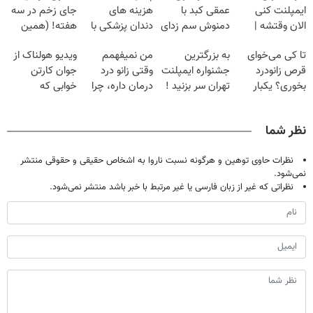
ایمپلنت کنی
عمقی کبد با
هزینه های
جای زخم در سه
الان وقتشه |
دمنوش سم زدای
دندان پزشکی با
هفته! (همین
فقط با ۲۵
گیاهی
پک سفید کننده
حالا رایگان
تا کی می‌خوای
به بزرگترین
من نمیفهمم
ویدیو هولناک از
میلیون تومان!!!
خانگی
صحبت کنید)
قرص زانودرد
جشنواره ایمپلنت
وقتی زانو درد
جوان کارتن
بخوری؟ یکبار
تهران سر بزنید !
درمان داره، چرا
خوابی که
اصولی درمانش
| فقط ۲۵
دردش رو داری
میلیاردر شد.
کن
میلیون !
تحمل میکنی؟❗
آموزش رایگان
نظر شما
نظرات حاوی توهین و هرگونه نسبت ناروا به اشخاص حقیقی و حقوقی منتشر
نمی‌شود.
نظراتی که غیر از زبان فارسی یا غیر مرتبط با خبر باشد منتشر نمی‌شود.