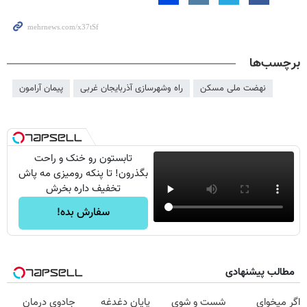
برچسب‌ها
نهضت ملی مسکن
راه وشهرسازی آذربایجان غربی
پیمان آرامون
تابستون رو خنک و راحت
بگذرون! تا پنکه رومیزی مه پاش
تخفیف داره بخرش
سفارش بده!
مطالب پیشنهادی
اگر میخوای
شست و شوی
پایان دغدغه
جادوی درمان