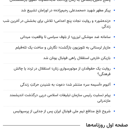
پاسخ تأمین‌اجتماعی به زمان پرداخت مابه‌التفاوت حقوق بازنشستگان
پیکر مطهر شهید «محمدعلی رحیم‌زاده» در اورامان تشییع شد
«زنده‌شور» و روایت نجات پنج اعدامی؛ تلاش برای بخشش در آخرین شب
زندگی
سامانه ضد موشکی لیزری؛ از بلوف سیاسی تا واقعیت میدانی
مازیار لرستانی به تلویزیون بازگشت؛ نگارش و ساخت یک تله‌فیلم
بازیکن خارجی استقلال راهی فوتبال یونان شد
روایت یک حقوقدان از موتورسواری زنان؛ استقلال در تردد یا چالش
فرهنگی؟
آلبوم «آسیمه سر» منتشر شد؛ دعوت به شنیدن حرکتِ زندگی
پیام تسلیت رئیس سازمان تبلیغات اسلامی درپی درگذشت اندیشمند
مازندرانی
شروع تلخ مدافع تیم ملی فوتبال ایران پس از جدایی از پرسپولیس
صفحه اول روزنامه‌ها