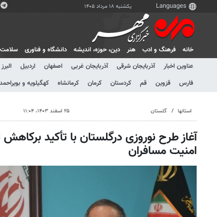
یکشنبه ۱۸ مرداد ۱۴۰۵
خانه
فرهنگ و ادب
هنر
دين، حوزه، انديشه
دانشگاه و فناوری
سلامت
عناوین اخبار
آذربایجان شرقی
آذربایجان غربی
اصفهان
اردبیل
البرز
فارس
قزوین
قم
کردستان
کرمان
کرمانشاه
کهگیلویه و بویراحمد
استانها
گلستان
۲۵ اسفند ۱۴۰۳، ۱۱:۰۴
آغاز طرح نوروزی درگلستان با تأکید برکاهش 
امنیت مسافران