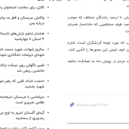
کلاژن برای سلامت استخوان زن
سردار دادگر با تأکید بر اهمیت ارتقای ایمنی جاده‌ها و کاهش تصادفات، به نقش ۱۰ درصد رانندگان متخلف که موجب
واکنش عربستان و قطر به بیانی
درباره یمن
حوادث جاده‌ای می‌شوند، اشاره کرد و افزود: قطعاً پلیس با آن ۱۰ درصد طیف متخلفینی که حادثه‌ساز هستند
ت.
هشدار تداوم بارش‌های تابستان
۴ استان تا چهارشنبه
، که مورد توجه گردشگران است، اشاره
سالروز شهادت شهید محمد ناص
ن خود، ایمنی این محورها را تأمین کنند.
شهدای دیپلمات نامگذاری شود
کت مردم در پویش «نه به تصادف»، شاهد
تغییر ناگهانی روی نیمکت تراکتو
جانشین ربیعی شد
«حجت خدا»، لقبی که رهبر شهی
شهید بخشید
دیپلماسی با عربستان نتیجه‌
نظامی ضروری است
گرمای گلستان امروز به اوج می‌ر
رعدوبرق از سه‌شنبه
مردم گناوه نگران نباشند؛ انفجا