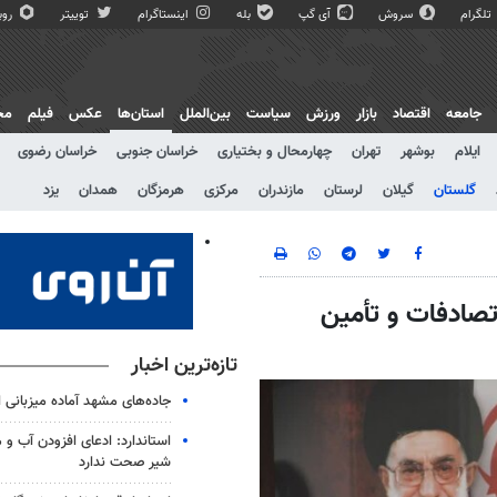
تلگرام
سروش
آی گپ
بله
اینستاگرام
توییتر
روبی
جامعه
اقتصاد
بازار
ورزش
سیاست
بین‌الملل
استان‌ها
عکس
فیلم
مج
ایلام
بوشهر
تهران
چهارمحال و بختیاری
خراسان جنوبی
خراسان رضوی
گلستان
گیلان
لرستان
مازندران
مرکزی
هرمزگان
همدان
یزد
تصادفات و تأمین
تازه‌ترین اخبار
جاده‌های مشهد آماده میزبانی ا
استاندارد: ادعای افزودن آب و 
شیر صحت ندارد