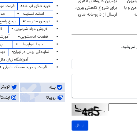
ت ۱۵۰ میلیون
بهترین داروهای لاغری
خرید طلای آب شده
قیمت مو
ن و با
برای شروع کاهش وزن،
استند تسلیت
مدا
ه
ارسال از داروخانه های
نزدیکت!
دوربین مداربسته
مرجع پاسخ 
فروش مواد شیمیایی
قی
قطعات لباسشویی
آموزشگ
بلیط هواپیما
پر
نمی‌شود.
نمایندگی بوش در تهران
بهت
آموزشگاه زبان ملل
قیمت و خرید سمعک نامرئی
ارسال