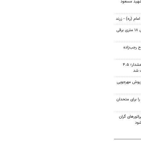
ر شهید مسعود
مام (ره) - زرند
ورود متروباس‌ها و اتوبوس‌های ۱۸ متری برقی
 رجب‌زاده
دریاچه ارومیه میان فرصت و هشدار؛ ۴.۵
ب شد
اریوش مهرجویی
را برای متحدان
راتورهای گران
ود