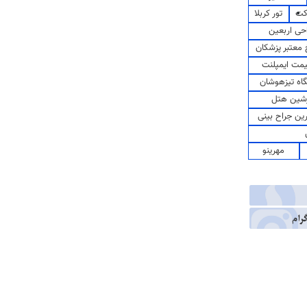
کت
تور کربلا
حی اربعین
معتبر پزشکان
مت ایمپلنت
اه تیزهوشان
شین هتل
رین جراح بینی
مهرینو