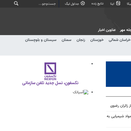
نتایج زنده
کا
ایتا
جداول لیگ
له مهر
عناوین اخبار
خراسان شمالی
خوزستان
زنجان
سمنان
سیستان و بلوچستان
ز زائران رضوی
مواد شیمیایی به