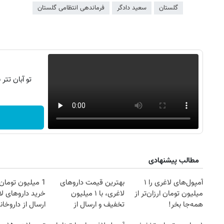
گلستان
سعید دادگر
فرماندهی انتظامی گلستان
تو آبان تت
مطالب پیشنهادی
روزنامه‌های ورزشی شنبه ۱۷ مرداد ۱۴۰۵
روزنام
آمپول‌های لاغری را ۱
بهترین قیمت داروهای
1 میلیون توما
میلیون تومان ارزان‌تر از
لاغری، با ۱ میلیون
خرید داروهای لا
همه‌جا بخر!
تخفیف و ارسال از
ارسال از داروخان
داروخانه‌
یخ!