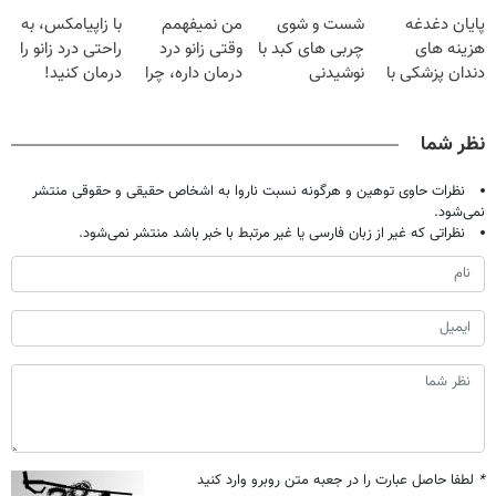
فقط با ۲۵
گیاهی
قرص
حالا رایگان
پایان دغدغه
شست و شوی
من نمیفهمم
با زاپیامکس، به
میلیون تومان!!!
صحبت کنید)
هزینه های
چربی های کبد با
وقتی زانو درد
راحتی درد زانو را
دندان پزشکی با
نوشیدنی
درمان داره، چرا
درمان کنید!
پک سفید کننده
گیاهی(55%تخفیف)
دردش رو داری
خانگی
تحمل میکنی؟❗
نظر شما
نظرات حاوی توهین و هرگونه نسبت ناروا به اشخاص حقیقی و حقوقی منتشر
نمی‌شود.
نظراتی که غیر از زبان فارسی یا غیر مرتبط با خبر باشد منتشر نمی‌شود.
*
لطفا حاصل عبارت را در جعبه متن روبرو وارد کنید