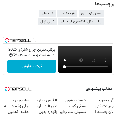
برچسب‌ها
استان کردستان
قوه قضاییه
کردستان
ریاست كل دادگستري كردستان
غرس نهال
پرکاربردترین چراغ شارژی 2026
که شگفت زده ات میکنه 💡😍
ثبت سفارش
مطالب پیشنهادی
اگر میخوای
شست و شوی
❌قرص‌ و دارو
جادوی درمان
ایمپلنت کنی
عمقی کبد با
نخور❌ درمان
جای زخم در سه
الان وقتشه |
دمنوش سم زدای
زانودرد بدون
هفته! (همین