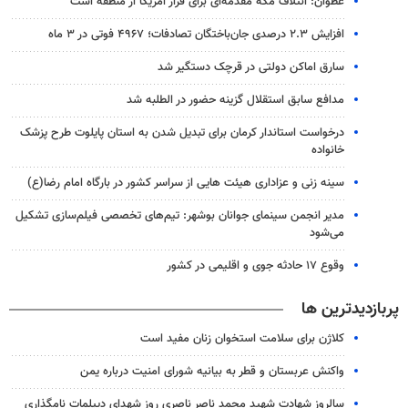
عطوان: ائتلاف مکه مقدمه‌ای برای فرار آمریکا از منطقه است
افزایش ۲.۳ درصدی جان‌باختگان تصادفات؛ ۴۹۶۷ فوتی در ۳ ماه
سارق اماکن دولتی در قرچک دستگیر شد
مدافع سابق استقلال گزینه حضور در الطلبه شد
درخواست استاندار کرمان برای تبدیل شدن به استان پایلوت طرح پزشک
خانواده
سینه زنی و عزاداری هیئت هایی از سراسر کشور در بارگاه امام رضا(ع)
مدیر انجمن سینمای جوانان بوشهر: تیم‌های تخصصی فیلم‌سازی تشکیل
می‌شود
وقوع ۱۷ حادثه جوی و اقلیمی در کشور
پربازدیدترین ها
کلاژن برای سلامت استخوان زنان مفید است
واکنش عربستان و قطر به بیانیه شورای امنیت درباره یمن
سالروز شهادت شهید محمد ناصر ناصری روز شهدای دیپلمات نامگذاری