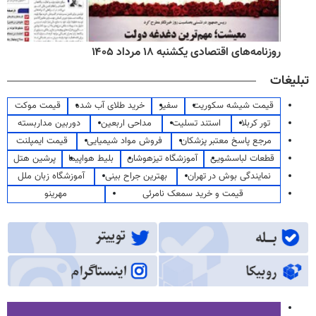
روزنامه‌های اقتصادی یکشنبه ۱۸ مرداد ۱۴۰۵
تبلیغات
قیمت شیشه سکوریت
سفیر
خرید طلای آب شده
قیمت موکت
تور کربلا
استند تسلیت
مداحی اربعین
دوربین مداربسته
مرجع پاسخ معتبر پزشکان
فروش مواد شیمیایی
قیمت ایمپلنت
قطعات لباسشویی
آموزشگاه تیزهوشان
بلیط هواپیما
پرشین هتل
نمایندگی بوش در تهران
بهترین جراح بینی
آموزشگاه زبان ملل
قیمت و خرید سمعک نامرئی
مهرینو