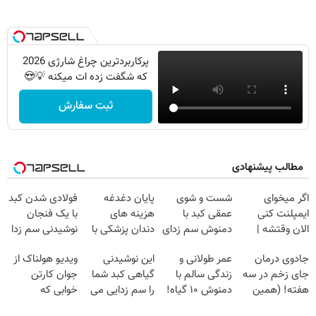
پرکاربردترین چراغ شارژی 2026
که شگفت زده ات میکنه 💡😍
ثبت سفارش
مطالب پیشنهادی
اگر میخوای
شست و شوی
پایان دغدغه
فولادی شدن کبد
ایمپلنت کنی
عمقی کبد با
هزینه های
با یک فنجان
الان وقتشه |
دمنوش سم زدای
دندان پزشکی با
نوشیدنی سم زدا
فقط با ۲۵
گیاهی
پک سفید کننده
جادوی درمان
عمر طولانی و
این نوشیدنی
ویدیو هولناک از
میلیون تومان!!!
خانگی
جای زخم در سه
زندگی سالم با
گیاهی کبد شما
جوان کارتن
هفته! (همین
دمنوش ۱۰ گیاه!
را سم زدایی می
خوابی که
حالا رایگان
(۵۵% تخفیف)
کند (با ضمانت
میلیاردر شد.