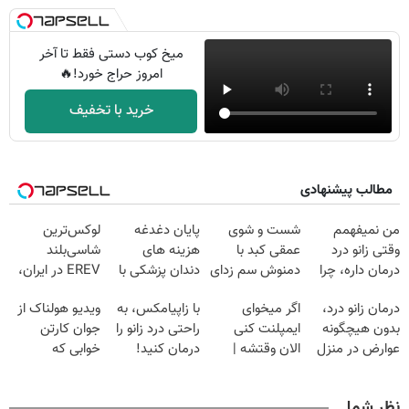
میخ کوب دستی فقط تا آخر
امروز حراج خورد!🔥
خرید با تخفیف
مطالب پیشنهادی
من نمیفهمم
شست و شوی
پایان دغدغه
لوکس‌ترین
وقتی زانو درد
عمقی کبد با
هزینه های
شاسی‌بلند
درمان داره، چرا
دمنوش سم زدای
دندان پزشکی با
EREV در ایران،
دردش رو داری
گیاهی
پک سفید کننده
توسط نیکا موتور
درمان زانو درد،
اگر میخوای
با زاپیامکس، به
ویدیو هولناک از
تحمل میکنی؟❗
خانگی
رونمایی شد!
بدون هیچگونه
ایمپلنت کنی
راحتی درد زانو را
جوان کارتن
عوارض در منزل
الان وقتشه |
درمان کنید!
خوابی که
(◂پرسش‌نامه)
فقط با ۲۵
میلیاردر شد.
میلیون تومان!!!
آموزش رایگان
نظر شما