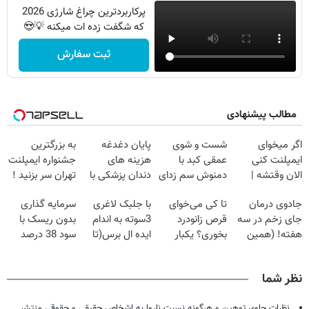
پرکاربردترین چراغ شارژی 2026
که شگفت زده ات میکنه 💡😍
ثبت سفارش
مطالب پیشنهادی
اگر میخوای
شست و شوی
پایان دغدغه
به بزرگترین
ایمپلنت کنی
عمقی کبد با
هزینه های
جشنواره ایمپلنت
الان وقتشه |
دمنوش سم زدای
دندان پزشکی با
تهران سر بزنید !
فقط با ۲۵
گیاهی
پک سفید کننده
| فقط ۲۵
جادوی درمان
تا کی می‌خوای
با جلبک لاغری
سرمایه گذاری
میلیون تومان!!!
خانگی
میلیون !
جای زخم در سه
قرص زانودرد
3سوته به اندام
بدون ریسک با
هفته! (همین
بخوری؟ یکبار
ایده ال برس(تا
سود 38 درصد
حالا رایگان
اصولی درمانش
امشب تخفیف
سالانه📈
صحبت کنید)
کن
ویژه)
نظر شما
نظرات حاوی توهین و هرگونه نسبت ناروا به اشخاص حقیقی و حقوقی منتشر