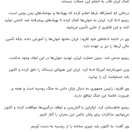
کمک ایران قادر به انجام این حملات نیستند.
درحالی
که انصارالله بارها اعلام کرده که
پهپادها
و موشک‌های یمن بومی است،
روبیو
ادعا کرد: ایران به حوثی‌ها کمک کرده تا
پهپادهای
پیشرفته ضد کشتی تولید
کنند و این فناوری از جایی تأمین می‌شود.
وی در ادامه ادعاهای خود افزود: ایران نه‌تنها حوثی‌ها را آموزش داده، بلکه تأمین
مالی آن‌ها را نیز بر عهده دارد.
روبیو
مدعی شد: بدون حمایت ایران، تهدید حوثی‌ها در این ابعاد وجود نداشت.
وزیر امورخارجه آمریکا ادعا کرد: ایران این هیولای ترسناک را خلق کرده و اکنون
باید مسئولیت آن را بپذیرد.
وی افزود: رئیس جمهوری به دنبال پایان دادن به جنگ روسیه است و همه بر
ضرورت خاتمه این جنگ توافق دارند.
روبیو
خاطرنشان کرد: اوکراین با آتش‌بس و توقف درگیری‌ها موافقت کرده و اکنون
می‌توانیم مذاکرات برای پایان دائمی این بحران را آغاز کنیم.
وی گفت: ما اکنون باید چیزی مشابه را از روسیه به دست آوریم.