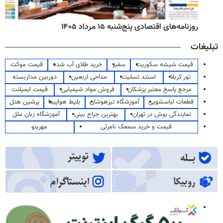
روزنامه‌های اقتصادی پنج‌شنبه ۱۵ مرداد ۱۴۰۵
تبلیغات
قیمت شیشه سکوریت
سفیر
خرید طلای آب شده
قیمت موکت
تور کربلا
استند تسلیت
مداحی اربعین
دوربین مداربسته
مرجع پاسخ معتبر پزشکان
فروش مواد شیمیایی
قیمت ایمپلنت
قطعات لباسشویی
آموزشگاه تیزهوشان
بلیط هواپیما
پرشین هتل
نمایندگی بوش در تهران
بهترین جراح بینی
آموزشگاه زبان ملل
قیمت و خرید سمعک نامرئی
مهرینو