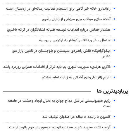
راه‌اندازی خانه خبر گامی برای انسجام فعالیت رسانه‌ای در اردستان است
آماده سازی مواکب برای میزبانی از زائران رضوی
هشدار حماس درباره اقدامات توسعه طلبانه اشغالگران در کرانه باختری
احتمال سفر ویتکاف و کوشنر به اوکراین و روسیه
اینفوگرافیک؛ نقش راهبردی سیستان و بلوچستان در تامین بازار موز
کشور
ذاکری هرندی: مدیریت شهری بم باید فراتر از اقدامات عمرانی روزمره باشد
اعزام زائر اولی‌های آبادانی به زیارت امام هشتم
پربازدیدترین ها
رژیم صهیونیستی در قتل مداح جوان به دنبال ایجاد وحشت در جامعه
است
کامیون با راننده ۸ ساله در اصفهان توقیف شد
گرامیداشت سپهبد شهید سیدعبدالرحیم موسوی در حرم بانوی کرامت