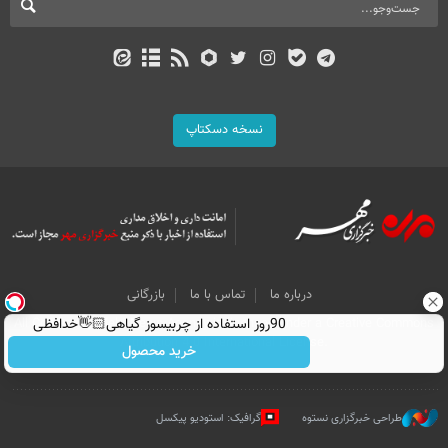
نسخه دسکتاپ
درباره ما
تماس با ما
بازرگانی
All Content by Mehr News Agency is licensed under a Creative Commons
90روز استفاده از چربیسوز گیاهی👋🏻خدافظی
Attribution 4.0 International License.
همیشگی با چاقی!خرید با تخفیف
خرید محصول
طراحی خبرگزاری نستوه
گرافیک: استودیو پیکسل