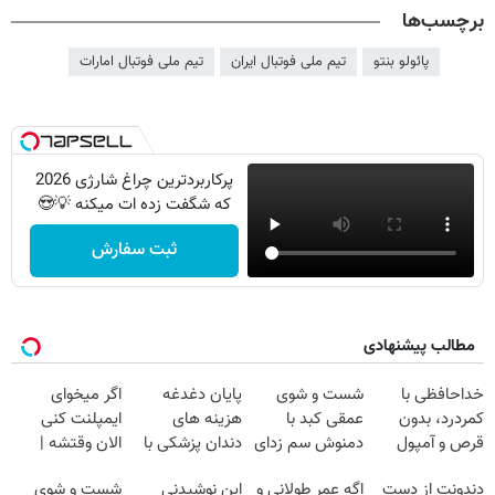
برچسب‌ها
پائولو بنتو
تیم ملی فوتبال ایران
تیم ملی فوتبال امارات
پرکاربردترین چراغ شارژی 2026
که شگفت زده ات میکنه 💡😍
ثبت سفارش
مطالب پیشنهادی
خداحافظی با
شست و شوی
پایان دغدغه
اگر میخوای
کمردرد، بدون
عمقی کبد با
هزینه های
ایمپلنت کنی
قرص و آمپول
دمنوش سم زدای
دندان پزشکی با
الان وقتشه |
گیاهی
پک سفید کننده
فقط با ۲۵
دندونت از دست
اگه عمر طولانی و
این نوشیدنی
شست و شوی
خانگی
میلیون تومان!!!