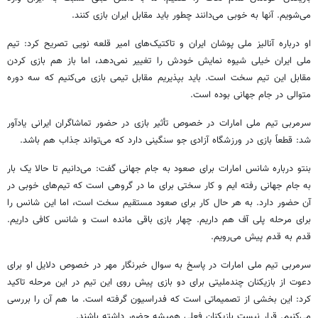
می‌شویم. آنها به خوبی می‌دانند چطور باید مقابل ایران بازی کنند.
او درباره آنالیز ملی
پوشان
ایران و تاکتیک‌های امیر قلعه نویی تصریح کرد: تیم
ملی ایران خیلی شیوه نمایش خودش را تغییر نمی‌دهد، اما باز هم بازی کردن
مقابل این تیم سخت است. باید بپذیریم مقابل تیمی بازی می‌کنیم که سه دوره
متوالی در جام جهانی بوده است.
سرمربی تیم ملی امارات در خصوص تأثیر بازی در حضور تماشاگران ایرانی یادآور
شد: قطعاً بازی در ورزشگاه آزادی جو سنگینی دارد که می‌تواند جذاب هم باشد.
بنتو
درباره شانس امارات برای صعود به جام جهانی گفت: می‌دانیم تا حالا یک بار
به جام جهانی رفته
ایم
و کار سختی برای ما در گروهی است که تیم‌های خوبی در
آن حضور دارد. به هر حال کار برای صعود مستقیم سخت است، اما این شانس را
برای مرحله پلی
آف
هم داریم. چهار بازی باقی مانده است و شانس کافی داریم.
قدم به قدم پیش می‌رویم.
سرمربی تیم ملی امارات در پاسخ به سوال خبرنگار مهر در خصوص دلایل او برای
دعوت از بازیکنان چندملیتی برای دو بازی پیش روی این تیم در این مرحله تاکید
کرد: این بخشی از تصمیماتی است که فدراسیون گرفته است. ما هم آن را بررسی
می‌کنیم. قرار نیست بازیکنان فعلی همیشه حضور داشته باشند.