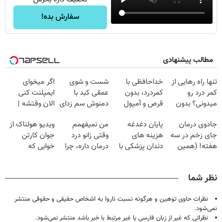
سفارش بده!
مطالب پیشنهادی
تنها راه رهایی از
خداحافظی با
شست و شوی
اگر میخوای
کمر درد رو
کمردرد، بدون
عمقی کبد با
ایمپلنت کنی
میدونی؟ بدون
قرص و آمپول
دمنوش سم زدای
الان وقتشه |
نیاز به دارو!
گیاهی
فقط با ۲۵
جادوی درمان
پایان دغدغه
من نمیفهمم
ویدیو هولناک از
(◂پرسش‌نامه)
میلیون تومان!!!
جای زخم در سه
هزینه های
وقتی زانو درد
جوان کارتن
هفته! (همین
دندان پزشکی با
درمان داره، چرا
خوابی که
حالا رایگان
پک سفید کننده
دردش رو داری
میلیاردر شد.
صحبت کنید)
خانگی
تحمل میکنی؟❗
آموزش رایگان
نظر شما
نظرات حاوی توهین و هرگونه نسبت ناروا به اشخاص حقیقی و حقوقی منتشر
نمی‌شود.
نظراتی که غیر از زبان فارسی یا غیر مرتبط با خبر باشد منتشر نمی‌شود.