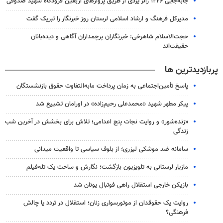
جابه‌جایی ۱۲۲۶ زائر یزدی از طریق پروازهای اربعین فرودگاه شهید صدوقی
مدیرکل فرهنگ و ارشاد اسلامی لرستان روز خبرنگار را تبریک گفت
حجت‌الاسلام شاهرخی: خبرنگاران پرچمداران آگاهی و دیده‌بانان
حقیقت‌اند
پربازدیدترین ها
پاسخ تأمین‌اجتماعی به زمان پرداخت مابه‌التفاوت حقوق بازنشستگان
پیکر مطهر شهید «محمدعلی رحیم‌زاده» در اورامان تشییع شد
«زنده‌شور» و روایت نجات پنج اعدامی؛ تلاش برای بخشش در آخرین شب
زندگی
سامانه ضد موشکی لیزری؛ از بلوف سیاسی تا واقعیت میدانی
مازیار لرستانی به تلویزیون بازگشت؛ نگارش و ساخت یک تله‌فیلم
بازیکن خارجی استقلال راهی فوتبال یونان شد
روایت یک حقوقدان از موتورسواری زنان؛ استقلال در تردد یا چالش
فرهنگی؟