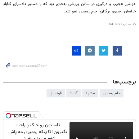
حواشی عجیب و درگیری در سالن ورزشی به‌حدی بود که با دستور دادسرای گنابادِ
خراسان رضوی، برگزاری جام رمضان لغو شد.
کد مطلب
6413977
برچسب‌ها
جام رمضان
مشهد
گناباد
فوتسال
تابستون رو خنک و راحت
بگذرون! تا پنکه رومیزی مه پاش
تخفیف داره بخرش