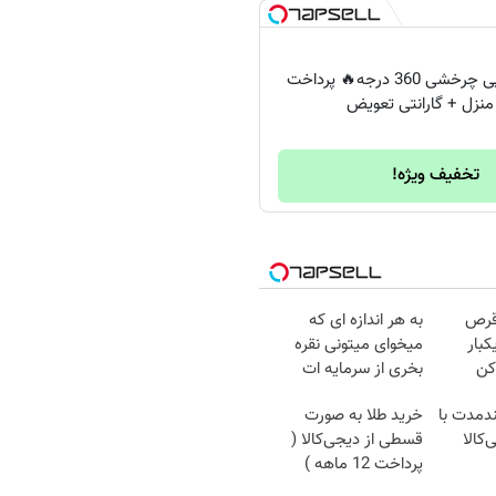
🔥دوربین لامپی چرخشی 360 درجه🔥 پرداخت
منزل + گارانتی تعویض
تخفیف ویژه!
قرص
به هر اندازه ای که
کبار
میخوای میتونی نقره
کن
بخری از سرمایه ات
محافظت کنی
ندمدت با
خرید طلا به صورت
‌کالا
قسطی از دیجی‌کالا (
پرداخت 12 ماهه )