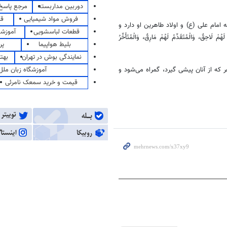
دوربین مداربسته
مرجع پاسخ 
فروش مواد شیمیایی
قی
امام علی (
ع)
و اولاد طاهرین او دارد و
قطعات لباسشویی
آموزشگ
لَهُمْ
لَاحِقٌ
،
وَالْمُتَقَدِّمُ
لَهُمْ
مَارِقٌ
،
وَالْمُتَأَخِّرُ
بلیط هواپیما
پر
نمایندگی بوش در تهران
بهت
آموزشگاه زبان ملل
که از آنان پیشی گیرد، گمراه می‌شود و
قیمت و خرید سمعک نامرئی