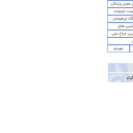
معتبر پزشکان
مت ایمپلنت
اه تیزهوشان
شین هتل
رین جراح بینی
مهرینو