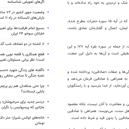
اگرهای تعویض شناسنامه
شک و تردیدی به خود راه نداده‌اند و با
وضعیت جوی
بارش‌های تابستانه در راه ۱۱ استان
گفت: نکته مهمی که در آیه ۱۵ سوره حجرات مطرح شده،
بسیج تمام ظرفیت‌ها برای تعی
مان، اعمال و گفتارشان صادق باشند،
خلبانان سوخو ۲۴ ایران
۸ کشته در دو تصادف شب گذشته
حجت الاسلام میرعمادی گفت: این جمله در چندین آیه قرآن تکرار شده است، از جمله در سوره بقره آیه ۱۷۷ و این
قیقی است و آن‌ها به دلیل این صفت،
قطع همکاری با قلعه نویی هم
است/ نظر برخی مسئولان تغییر 
ناگفته های زندگی شهید «حسین
گی‌ها و صفات «صادقین» پرداخته شده و
نخبه جنگی تا مداحی مخفی رو
ما در آیه ۱۱۹ سوره توبه، مؤمنان را به همراهی با صادقین فرمان می‌دهد و
آورده‌اید، از خدا بترسید و با
راستگویان
چرا حتی منتقدان هم زیر پرچم
بابایی ایستادند؟
دردسر جدید برای سرخپوشان؛ پی
ی و معاشرت با آنان نیست، بلکه مقصود
مازادی که پرسپولیس را نگران ک
هل سنت، می‌نویسد: همراهی با صادقین
خانه‌های لوکس شیراز؛ متر دلار
ادقین را بدون قید و شرط داده است.
تومانی