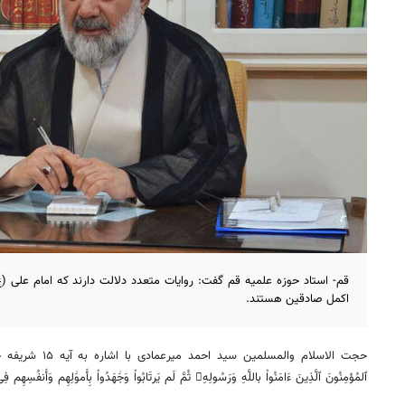
قم- استاد حوزه علمیه قم گفت: روایات متعدد دلالت دارند که امام علی (ع
اکمل صادقین هستند.
حجت الاسلام والمسلمین سید احمد میرعمادی با اشاره به آیه ۱۵ شریفه حجرات گفت: در این آیه می‌خوانیم
ٱلمُؤمِنُونَ
ٱلَّذِینَ
ءَامَنُواْ
باللَّهِ
وَرَسُولِهِۦ
ثُمَّ
لَم
یَرتَابُواْ
وَجَٰهَدُواْ
بِأَموَٰلِهِم
وَأَنفُسِهِم
فِ