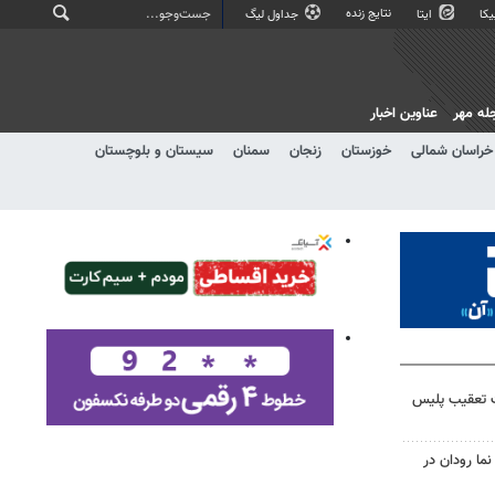
نتایج زنده
کا
ایتا
جداول لیگ
له مهر
عناوین اخبار
خراسان شمالی
خوزستان
زنجان
سمنان
سیستان و بلوچستان
ت تعقیب پلیس
نما رودان در