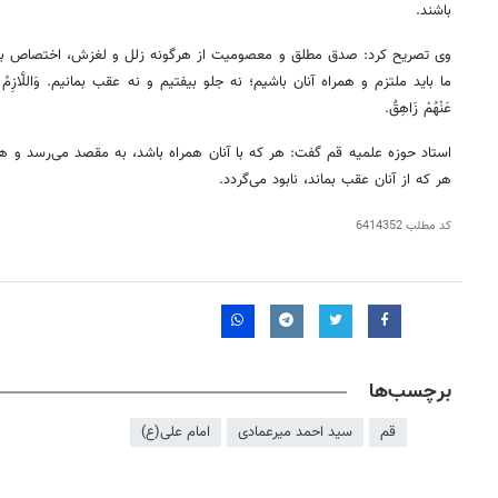
باشند.
وی تصریح کرد: صدق مطلق و معصومیت از هرگونه
زلل
و لغزش، اختصاص به 
ما باید ملتزم و همراه آنان باشیم؛ نه جلو بیفتیم و نه عقب بمانیم.
وَاللَّازِمُ
عَنْهُمْ
زَاهِقٌ
.
استاد حوزه علمیه قم گفت: هر که با آنان همراه باشد، به مقصد می‌رسد و هر 
هر که از آنان عقب بماند، نابود می‌گردد.
کد مطلب
6414352
برچسب‌ها
قم
سید احمد میرعمادی
امام علی(ع)