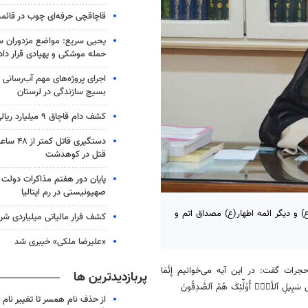
قاچاقچی حرفه‌ای چوب در قائم
یحیی سریع: مواضع مزدوران 
حمله موشکی و پهپادی قرار داد
اجرای پروژه‌های مهم آب‌رسانی
بسیج سازندگی در لرستان
کشف دام قاچاق ۹ میلیارد ریالی در بیجار
دستگیری قا
قتل در کوهدشت
پایان دور هفتم مذاکرات دولت ل
صهیونیستی در رم ایتالیا
) و دیگر ائمه اطهار(ع) مصداق اتم و
کشف فرار مالیاتی میلیاردی شر
«علیرضا ملکی» خیبری شد
إِنَّمَا
پربازدیدترین ها
ی
سَبِیلِ
ٱللَّهِۚ
أُوْلَٰٓئِکَ
هُمُ
ٱلصَّٰدِقُونَ
از حذف نام همسر تا تغییر نام خ