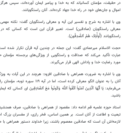
در حقیقت، مؤمنان
کسانیاند
که به خدا و پیامبر ایمان آورده‌اند، سپس هرگز 
اموال و جان‌های خود در راه خدا جهاد کرده‌اند. آنان
راستگویانند
.
وی با اشاره به شرح و تفسیر این آیه و معرفی
راستگویان
معرفی
راستگویان
(صادقین) است. تعبیر قرآن این است که کسانی که در ای
راستگویانند
(
أُولَٰٓئِکَ
هُمُ
ٱلصَّٰدِقُونَ
).
عبارت تأکید می‌کند که صداقت و
راستگویی
از ویژگی‌های برجسته مؤمنان ح
مورد رضایت خدا و پاداش الهی قرار می‌گیرند.
وی با اشاره به ضرورت همراهی با صادقین افزود: هرچند در این آیات به ویژ
آنان را به عنوان الگو معرفی کرده است، ا
می‌فرماید: یَا
أَیُّهَا
ٱلَّذِینَ
آمَنُواْ
ٱتَّقُواْ
ٱللَّهَ
وَکُونُواْ
مَعَ
ٱلصَّادِقِینَ
ای
کسانی که ایمان 
باشید.
استاد حوزه علمیه قم ادامه داد: مقصود از همراهی با صادقین، صرف همنشین
تبعیت و اطاعت از آنان است. بر همین اساس، فخر رازی، از مفسران بزرگ ا
لازمه‌اش آن است که صادقین معصوم باشند، زیرا خداوند دستور همراهی با ص