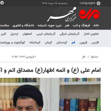
پنجشنبه ۱۵ مرداد ۱۴۰۵
خانه
فرهنگ و ادب
هنر
دين، حوزه، انديشه
دانشگاه و فناوری
سلامت
عناوین اخبار
آذربایجان شرقی
آذربایجان غربی
اصفهان
اردبیل
البرز
فارس
قزوین
قم
کردستان
کرمان
کرمانشاه
کهگیلویه و بویراحمد
استانها
قم
۱ فروردین ۱۴۰۴، ۲۱:۵۶
امام علی (ع) و ائمه اطهار(ع) مصداق اتم و