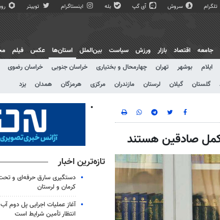
تلگرام
سروش
آی گپ
بله
اینستاگرام
توییتر
روبی
جامعه
اقتصاد
بازار
ورزش
سیاست
بین‌الملل
استان‌ها
عکس
فیلم
مج
ایلام
بوشهر
تهران
چهارمحال و بختیاری
خراسان جنوبی
خراسان رضوی
گلستان
گیلان
لرستان
مازندران
مرکزی
هرمزگان
همدان
یزد
 اکمل صادقین هستند
تازه‌ترین اخبار
دستگیری سارق حرفه‌ای و تح
کرمان و لرستان
آغاز عملیات اجرایی پل دوم آب 
انتظار تأمین شرایط است