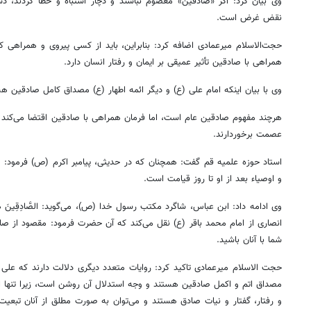
وی بیان کرد: اگر «صادقین» معصوم نباشند و دچار اشتباه و خطا گردند، د
نقض غرض است.
حجت‌الاسلام میرعمادی اضافه کرد: بنابراین، باید از کسی پیروی و همراهی کر
همراهی با صادقین تأثیر عمیقی بر ایمان و رفتار انسان دارد.
وی با بیان اینکه امام علی (
ع)
و دیگر ائمه اطهار (
ع)
مصداق کامل صادقین هست
هرچند مفهوم صادقین عام است، اما فرمان همراهی با صادقین اقتضا می‌کند 
عصمت برخوردارند.
استاد حوزه علمیه قم گفت: همچنان که در حدیثی، پیامبر اکرم (
ص)
فرمود: 
و
اوصیاء
بعد از او تا روز قیامت است.
وی ادامه داد:
ابن
عباس، شاگرد مکتب رسول خدا (
ص)
، می‌گوید:
الصَّادِقِینَ
ه
۱۴۰
روزنامه‌های ورزشی پنج‌شنبه ۱۵ مرداد ۱۴۰۵
روزنام
انصاری از امام محمد باقر (
ع)
نقل می‌کند که آن حضرت فرمود: مقصود از صاد
شما با آنان باشید.
حجت الاسلام میرعمادی تاکید کرد: روایات متعدد دیگری دلالت دارند که علی
مصداق اتم و
اکمل
صادقین هستند و وجه استدلال آن روشن است، زیرا تنها ائ
و رفتار، گفتار و نیات صادق هستند و می‌توان به صورت مطلق از آنان تبعیت