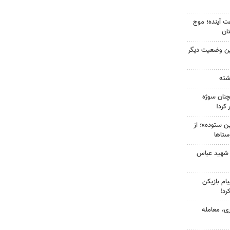
 کشور در ۷۲ ساعت آینده؛ موج
ین وضعیت دیگر
چنان سوژه
کرد!
 ستوده»؛ از
ستاها
 شهید عباس
ام بازیکن
رد!
ی، معامله