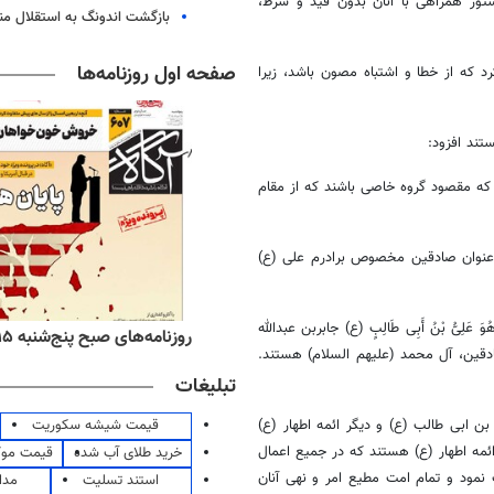
ستور همراهی با آنان بدون قید و شرط،
بازگشت اندونگ به استقلال م
صفحه اول روزنامه‌ها
د که از خطا و اشتباه مصون باشد، زیرا
ند افزود:
که مقصود گروه خاصی باشند که از مقام
عنوان صادقین مخصوص برادرم علی (
ع)
ُوَ
عَلِیُّ
بْنُ
أَبِی
طَالِبٍ (
ع)
جابربن عبدالله
ه‌های اقتصادی پنج‌شنبه ۱۵ مرداد ۱۴۰۵
روزنامه‌های صبح پنج‌شنبه ۱۵ مرداد ۱۴۰۵
قین، آل محمد (علیهم السلام) هستند.
تبلیغات
قیمت شیشه سکوریت
 بن
ابی
طالب (
ع)
و دیگر ائمه اطهار (
ع)
مه اطهار (
ع)
هستند که در جمیع اعمال
خرید طلای آب شده
قیمت مو
 نمود و تمام امت مطیع امر و نهی آنان
استند تسلیت
مدا