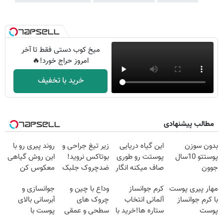
میخ کوب دستی فقط تا آخر
امروز حراج خورد!🔥
خرید با تخفیف
مطالب پیشنهادی
بدون سوزن
این گیاه دریایی
زیر تیغ جراحی و
روند پیری رو با
پوستتو 10سال
پوستت رو طوری
بوتاکس نروید!
این روش گیاهی
جوون
صاف میکنه انگار
ضدچروک جلبک
معکوس کن
کن50%تخفیف
20سال جوون
با40%تخفیف
مهار پیری پوست
کرم جوانساز
وداع با چین و
جوانسازی و
پاییزی
شدی🔥
با کرم جوانساز
آلمانی انتخاب
چروک های
آبرسانی بالای
پوست
ستاره ها!خرید با
سطحی و عمقی
پوست با
آلمانی(تخفیف
تخفیف
پوست...
اسپیرولینا