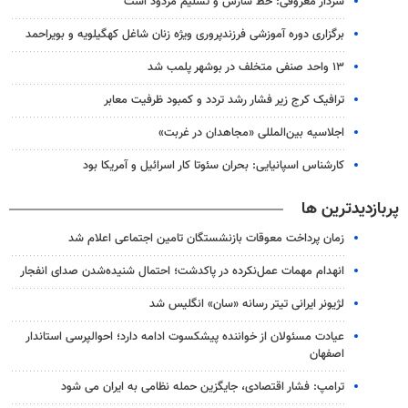
سردار معروفی: خط سازش و تسلیم مردود است
برگزاری دوره آموزشی فرزندپروری ویژه زنان شاغل کهگیلویه و بویراحمد
۱۳ واحد صنفی متخلف در بوشهر پلمب شد
ترافیک کرج زیر فشار رشد تردد و کمبود ظرفیت معابر
اجلاسیه بین‌المللی «مجاهدان در غربت»
کارشناس اسپانیایی: بحران سئوتا کار اسرائیل و آمریکا بود
پربازدیدترین ها
زمان پرداخت معوقات بازنشستگان تامین اجتماعی اعلام شد
انهدام مهمات عمل‌نکرده در پاکدشت؛ احتمال شنیده‌شدن صدای انفجار
لژیونر ایرانی تیتر رسانه «سان» انگلیس شد
عیادت مسئولان از خواننده پیشکسوت ادامه دارد؛ احوالپرسی استاندار
اصفهان
ترامپ: فشار اقتصادی، جایگزین حمله نظامی به ایران می شود