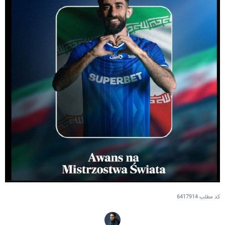
کد مطلب
6417914