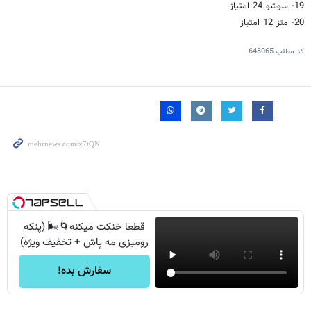
19- سوشو 24 امتیاز
20- متز 12 امتیاز
کد مطلب
643065
قطعا خنکت میکنه🌀🌬️ (پنکه
رومیزی مه پاش + تخفیف ویژه)
سفارش بده!