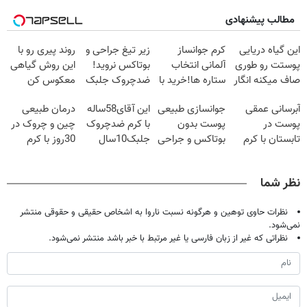
مطالب پیشنهادی
این گیاه دریایی
کرم جوانساز
زیر تیغ جراحی و
روند پیری رو با
پوستت رو طوری
آلمانی انتخاب
بوتاکس نروید!
این روش گیاهی
صاف میکنه انگار
ستاره ها!خرید با
ضدچروک جلبک
معکوس کن
20سال جوون
تخفیف
با40%تخفیف
آبرسانی عمقی
جوانسازی طبیعی
این آقای58ساله
درمان طبیعی
شدی🔥
پوست در
پوست بدون
با کرم ضدچروک
چین و چروک در
تابستان با کرم
بوتاکس و جراحی
جلبک10سال
30روز با کرم
جوانساز آلمانی!
😳! خرید با
جوان
جوانساز
تخفیف ویژه
شد(سفارش با
آلمانی(45%تخفیف)
نظر شما
تخفیف)
نظرات حاوی توهین و هرگونه نسبت ناروا به اشخاص حقیقی و حقوقی منتشر
نمی‌شود.
نظراتی که غیر از زبان فارسی یا غیر مرتبط با خبر باشد منتشر نمی‌شود.