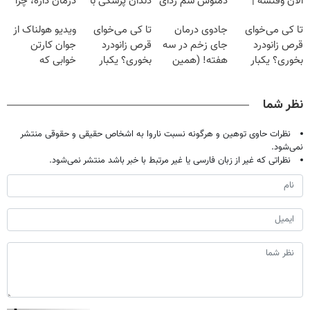
الان وقتشه |
دمنوش سم زدای
دندان پزشکی با
درمان داره، چرا
فقط با ۲۵
گیاهی
پک سفید کننده
دردش رو داری
تا کی می‌خوای
جادوی درمان
تا کی می‌خوای
ویدیو هولناک از
میلیون تومان!!!
خانگی
تحمل میکنی؟❗
قرص زانودرد
جای زخم در سه
قرص زانودرد
جوان کارتن
بخوری؟ یکبار
هفته! (همین
بخوری؟ یکبار
خوابی که
اصولی درمانش
حالا رایگان
اصولی درمانش
میلیاردر شد.
کن
صحبت کنید)
کن
آموزش رایگان
نظر شما
نظرات حاوی توهین و هرگونه نسبت ناروا به اشخاص حقیقی و حقوقی منتشر
نمی‌شود.
نظراتی که غیر از زبان فارسی یا غیر مرتبط با خبر باشد منتشر نمی‌شود.