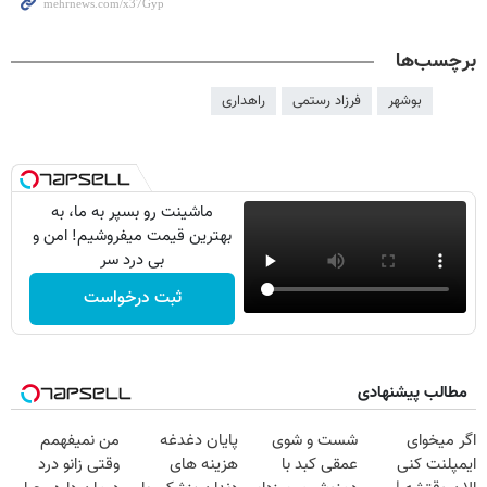
برچسب‌ها
بوشهر
فرزاد رستمی
راهداری
ماشینت رو بسپر به ما، به
بهترین قیمت میفروشیم! امن و
بی درد سر
ثبت درخواست
مطالب پیشنهادی
اگر میخوای
شست و شوی
پایان دغدغه
من نمیفهمم
ایمپلنت کنی
عمقی کبد با
هزینه های
وقتی زانو درد