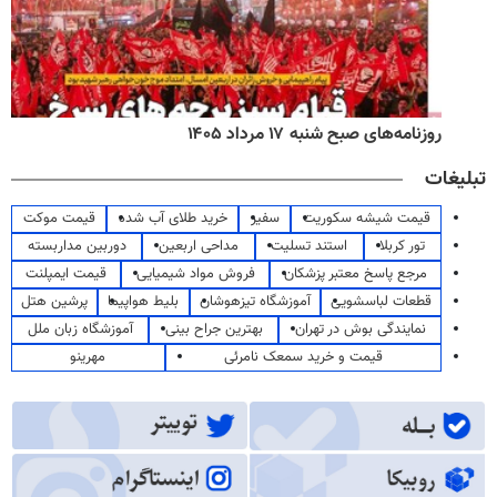
روزنامه‌های صبح شنبه ۱۷ مرداد ۱۴۰۵
تبلیغات
قیمت شیشه سکوریت
سفیر
خرید طلای آب شده
قیمت موکت
تور کربلا
استند تسلیت
مداحی اربعین
دوربین مداربسته
مرجع پاسخ معتبر پزشکان
فروش مواد شیمیایی
قیمت ایمپلنت
قطعات لباسشویی
آموزشگاه تیزهوشان
بلیط هواپیما
پرشین هتل
نمایندگی بوش در تهران
بهترین جراح بینی
آموزشگاه زبان ملل
قیمت و خرید سمعک نامرئی
مهرینو