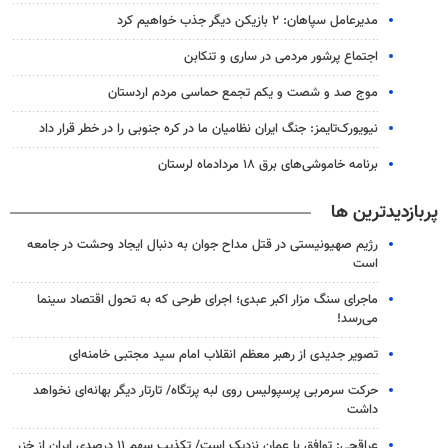
مدیرعامل سپاهان: ۲ بازیکن دیگر جذب خواهیم کرد
اجتماع پرشور مردمی در ساری و تنکابن
موج صد و شصت و یکم تجمع حماسی مردم اردستان
نیویورک‌تایمز: جنگ ایران نظامیان ما در کره جنوبی را در خطر قرار داد
برنامه خاموشی‌های برق ۱۸ مردادماه لرستان
پربازدیدترین ها
رژیم صهیونیستی در قتل مداح جوان به دنبال ایجاد وحشت در جامعه
است
ماجرای سنگ مزار اکبر عبدی؛ اجرای طرحی که به تحول اقتصاد سینما
می‌رسد!
تصویر جدیدی از رهبر معظم انقلاب امام سید مجتبی خامنه‌ای
حرکت سرمربی پرسپولیس روی لبه پرتگاه/ تارتار دیگر بهانه‌ای نخواهد
داشت
عراقچی: توافق با عمان نزدیک است/ تکذیب سهم ۱۱ درصدی ایران از خزر