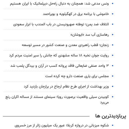
ونس مدعی شد: همچنان به دنبال راه‌حل دیپلماتیک با ایران هستیم
خاموشی با برنامه برق در کهگیلویه و بویراحمد
ائتلاف ضد یمن؛ توطئه صهیونیستی در باب المندب با ابزار سعودی
رهاسازی آب سد «ایوشان»
زنجان؛ قطب راهبردی معدن و صنعت کشور در مسیر توسعه
روایت جوان نخبه ۱۸ ساله مشهدی که جانش را سپر امنیت مردم کرد
۳ واحد صنفی ضایعاتی فاقد پروانه کسب در آران و بیدگل پلمب شد
مجلس برای یاری صنعت دارو چه کرده است
وزیر بهداشت از اجرای طرح نظام ارجاع در برازجان بازدید کرد
کوبیدن سیلی واقعیت برصورت رویا؛ سینمای مستند از مساله اکران رنج
می‌برد
پربازدیدترین ها
شکوه میزبانی در دروازه کربلا؛ عبور یک میلیون زائر از مرز خسروی