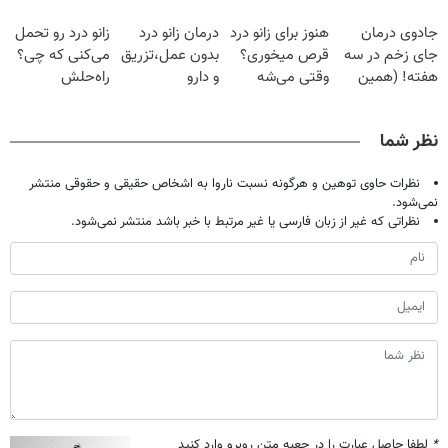
فقط با ۲۵
دردش رو داری
پک سفید کننده
تهران پر کنید ! |
جادوی درمان
هنوز برای زانو درد
درمان زانو درد
زانو درد رو تحمل
میلیون تومان!!!
تحمل میکنی؟❗
خانگی
فقط ۲۵ میلیون
جای زخم در سه
قرص میخوری؟
بدون عمل،تزریق
می‌کنی که چی؟
هفته! (همین
وقتی می‌شه
و دارو
راه‌حلش
حالا رایگان
بدون عمل
(◂پرسش‌نامه)
همین‌جاست!
صحبت کنید)
درمانش کرد؟؟؟؟
نظر شما
نظرات حاوی توهین و هرگونه نسبت ناروا به اشخاص حقیقی و حقوقی منتشر
نمی‌شود.
نظراتی که غیر از زبان فارسی یا غیر مرتبط با خبر باشد منتشر نمی‌شود.
*
لطفا حاصل عبارت را در جعبه متن روبرو وارد کنید