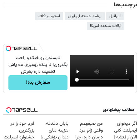
برچسب‌ها
اسرائیل
برنامه هسته ای ایران
استیو ویتکاف
ایالات متحده امریکا
تابستون رو خنک و راحت
بگذرون! تا پنکه رومیزی مه پاش
تخفیف داره بخرش
سفارش بده!
مطالب پیشنهادی
اگر میخوای
من نمیفهمم
پایان دغدغه
فرم خود را در
ایمپلنت کنی
وقتی زانو درد
هزینه های
بزرگترین
الان وقتشه |
درمان داره، چرا
دندان پزشکی با
جشنواره ایمپلنت