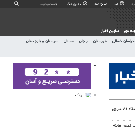
نتایج زنده
کا
ایتا
جداول لیگ
له مهر
عناوین اخبار
خراسان شمالی
خوزستان
زنجان
سمنان
سیستان و بلوچستان
ریزش موضعی در محدوده ایستگاه A۶ متروی
 قمصر هزینه