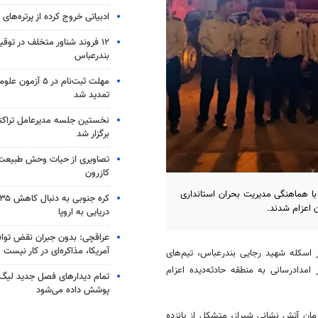
ادبیاتی خروج کرده از پرتره‌های
۱۲ فروند شناور متخلف در توقی
بندرعباس
مهلت ثبت‌نام در ۵ آ
تمدید شد
نخستین جلسه مدیرعامل تراکتور
برگزار شد
تصاویری از حیات وحش طبیعت
کازرون
با هماهنگی مدیریت بحران استانداری
 اعزام شدند.
دریایی به اروپا
عراقچی: بدون جبران نقض تواف
آمریکا، مذاکره‌ای در کار نیست
 اسکله شهید رجایی بندرعباس، تیم‌های
مدادرسانی به منطقه حادثه‌دیده اعزام
پوشش داده می‌شود
مان آتش نشانی شیراز، متشکل از پانزده