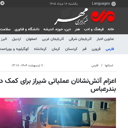
یکشنبه ۱۸ مرداد ۱۴۰۵
خانه
فرهنگ و ادب
هنر
دين، حوزه، انديشه
دانشگاه و فناوری
سلامت
عناوین اخبار
آذربایجان شرقی
آذربایجان غربی
اصفهان
اردبیل
البرز
فارس
قزوین
قم
کردستان
کرمان
کرمانشاه
کهگیلویه و بویراحمد
استانها
فارس
۷ اردیبهشت ۱۴۰۴، ۱۳:۱۸
اعزام آتش‌نشانان عملیاتی شیراز برای کمک د
بندرعباس