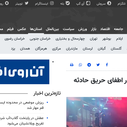
تلگرام
سروش
آی گپ
بله
اینستاگرام
توییتر
روبی
جامعه
اقتصاد
بازار
ورزش
سیاست
بین‌الملل
استان‌ها
عکس
فیلم
مج
ایلام
بوشهر
تهران
چهارمحال و بختیاری
خراسان جنوبی
خراسان رضوی
گلستان
گیلان
لرستان
مازندران
مرکزی
هرمزگان
همدان
یزد
ر اطفای حریق حادثه
تازه‌ترین اخبار
قم مهار شد
عطش در پایتخت گلاب؛آب شرب
تفریح ویلانشینان می‌شود