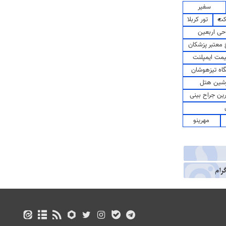
سفیر
کت
تور کربلا
حی اربعین
معتبر پزشکان
مت ایمپلنت
اه تیزهوشان
شین هتل
رین جراح بینی
مهرینو