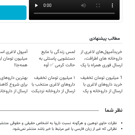
مطالب پیشنهادی
خریدآمپول‌های لاغری از
لمس زندگی با مایع
آمپول لاغری اسپا
داروخانه های اطرافت،
دستشویی پاستلی به
میلیون تومان ارز
ارسال فوری همراه با پک
حالت کرمی ✅ اَوه
همه‌جا!
یخ!
1 میلیون تومان تخفیف
۱ میلیون تومان تخفیف
بهترین داروهای 
خرید داروهای لاغری با
داروهای لاغری منتخب با
برای شروع کاه
ارسال از داروخانه و پک
ارسال از داروخانه نزدیکت
ارسال از داروخان
یخ!
نزدیکت!
نظر شما
روزنامه‌های ورزشی شنبه ۱۷ مرداد ۱۴۰۵
روزنام
نظرات حاوی توهین و هرگونه نسبت ناروا به اشخاص حقیقی و حقوقی منتشر 
نظراتی که غیر از زبان فارسی یا غیر مرتبط با خبر باشد منتشر نمی‌شود.