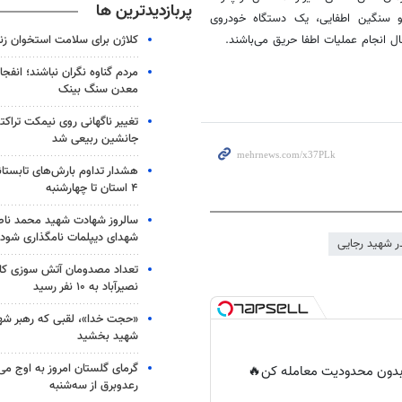
پربازدیدترین ها
رو سنگین
اطفایی
، یک دستگاه خودروی
کلاژن برای سلامت استخوان زن
ل انجام عملیات اطفا حریق می‌باشند.
مردم گناوه نگران نباشند؛ انفجا
معدن سنگ بینک
تغییر ناگهانی روی نیمکت تراکتو
جانشین ربیعی شد
هشدار تداوم بارش‌های تابستان
۴ استان تا چهارشنبه
سالروز شهادت شهید محمد ناص
شهدای دیپلمات نامگذاری شود
در شهید رجایی
تعداد مصدومان آتش سوزی کار
نصیرآباد به ۱۰ نفر رسید
«حجت خدا»، لقبی که رهبر شهی
شهید بخشید
گرمای گلستان امروز به اوج می‌ر
ر بدون محدودیت معامله کن🔥
رعدوبرق از سه‌شنبه