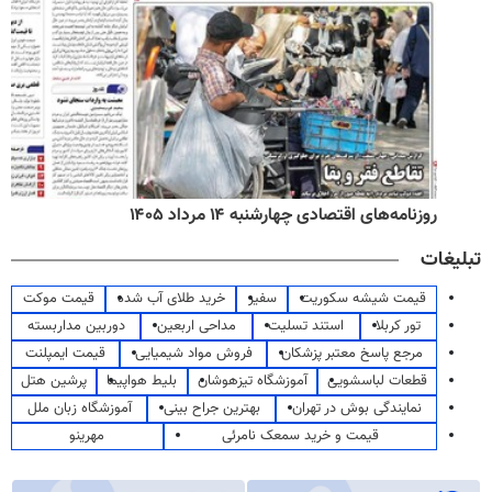
روزنامه‌های اقتصادی چهارشنبه ۱۴ مرداد ۱۴۰۵
تبلیغات
قیمت شیشه سکوریت
سفیر
خرید طلای آب شده
قیمت موکت
تور کربلا
استند تسلیت
مداحی اربعین
دوربین مداربسته
مرجع پاسخ معتبر پزشکان
فروش مواد شیمیایی
قیمت ایمپلنت
قطعات لباسشویی
آموزشگاه تیزهوشان
بلیط هواپیما
پرشین هتل
نمایندگی بوش در تهران
بهترین جراح بینی
آموزشگاه زبان ملل
قیمت و خرید سمعک نامرئی
مهرینو