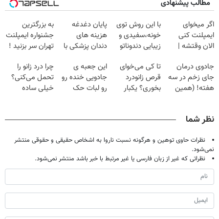
مطالب پیشنهادی
اگر میخوای
با این روش توی
پایان دغدغه
به بزرگترین
ایمپلنت کنی
خونه،سفیدی و
هزینه های
جشنواره ایمپلنت
الان وقتشه |
زیبایی دندوناتو
دندان پزشکی با
تهران سر بزنید !
فقط با ۲۵
برگردون
پک سفید کننده
| فقط ۲۵
جادوی درمان
تا کی می‌خوای
این جعبه ی
چرا درد زانو را
میلیون تومان!!!
(40%off)
خانگی
میلیون !
جای زخم در سه
قرص زانودرد
جادویی خنده رو
تحمل می‌کنی؟
هفته! (همین
بخوری؟ یکبار
رو لبات حک
خیلی ساده
حالا رایگان
اصولی درمانش
میکنه
درمنزل درمانش
صحبت کنید)
کن
خرید40%تخفیف
کن
نظر شما
نظرات حاوی توهین و هرگونه نسبت ناروا به اشخاص حقیقی و حقوقی منتشر
نمی‌شود.
نظراتی که غیر از زبان فارسی یا غیر مرتبط با خبر باشد منتشر نمی‌شود.