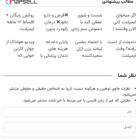
مطالب پیشنهادی
اگر میخوای
شست و شوی
❌قرص‌ و دارو
روکش رایگان +
ایمپلنت کنی
عمقی کبد با
نخور❌ درمان
اقساط ۱۲ ماهه
الان وقتشه |
دمنوش سم زدای
زانودرد بدون
ایمپلنت
فقط با ۲۵
گیاهی
قرص
دندونت از دست
با اعتماد بنفس
پایان دغدغه
ویدیو هولناک از
میلیون تومان!!!
رفته؟ وقت
لبخند بزن (ژل
هزینه های
جوان کارتن
ایمپلنت
سفیدکننده
دندان پزشکی با
خوابی که
دیجیتاله
دندان40%تخفیف)
پک سفید کننده
میلیاردر شد.
خانگی
آموزش رایگان
نظر شما
نظرات حاوی توهین و هرگونه نسبت ناروا به اشخاص حقیقی و حقوقی منتشر
نمی‌شود.
نظراتی که غیر از زبان فارسی یا غیر مرتبط با خبر باشد منتشر نمی‌شود.