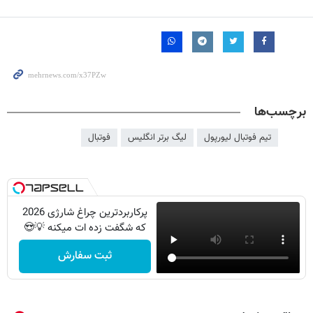
برچسب‌ها
تیم فوتبال لیورپول
لیگ برتر انگلیس
فوتبال
پرکاربردترین چراغ شارژی 2026
که شگفت زده ات میکنه 💡😍
ثبت سفارش