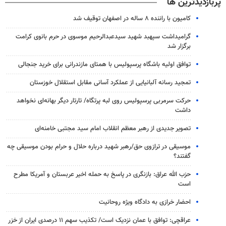
پربازدیدترین ها
کامیون با راننده ۸ ساله در اصفهان توقیف شد
گرامیداشت سپهبد شهید سیدعبدالرحیم موسوی در حرم بانوی کرامت
برگزار شد
توافق اولیه باشگاه پرسپولیس با همتای مازندرانی برای خرید جنجالی
تمجید رسانه آلبانیایی از عملکرد آسانی مقابل استقلال خوزستان
حرکت سرمربی پرسپولیس روی لبه پرتگاه/ تارتار دیگر بهانه‌ای نخواهد
داشت
تصویر جدیدی از رهبر معظم انقلاب امام سید مجتبی خامنه‌ای
موسیقی در ترازوی حق/رهبر شهید درباره حلال و حرام بودن موسیقی چه
گفتند؟
حزب الله عراق: بازنگری در پاسخ به حمله اخیر عربستان و آمریکا مطرح
است
احضار خرازی به دادگاه ویژه روحانیت
عراقچی: توافق با عمان نزدیک است/ تکذیب سهم ۱۱ درصدی ایران از خزر