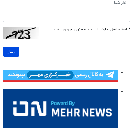
*
لطفا حاصل عبارت را در جعبه متن روبرو وارد کنید
ارسال