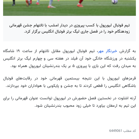
تیم فوتبال لیورپول با کسب پیروزی در دیدار امشب با تاتنهام جشن قهرمانی
زودهنگام خود را در فصل جاری لیگ برتر فوتبال انگلیس برگزار کرد.
به گزارش
خبرنگار مهر
، تیم فوتبال لیورپول مقابل تاتنهام از ساعت ۱۹ شامگاه
یکشنبه در ورزشگاه خانگی خود آن فیلد در هفته سی و چهارم لیگ برتر انگلیس
به میدان رفت که این بازی با پیروزی ۵ بر یک
بندرنشینان
لیورپول همراه بود.
قرمزهای لیورپول با این نتیجه بیستمین قهرمانی خود در رقابت‌های فوتبال
باشگاهی انگلیس را قطعی کردند تا به جشن و پایکوبی با هواداران خود بپردازند.
آرنه
اشلوت
در نخستین فصل حضورش در لیورپول توانست عنوان قهرمانی را برای
این تیم به ارمغان بیاورد تا خیلی زود محبوب
بندرنشینان
شود.
کد مطلب
6449061