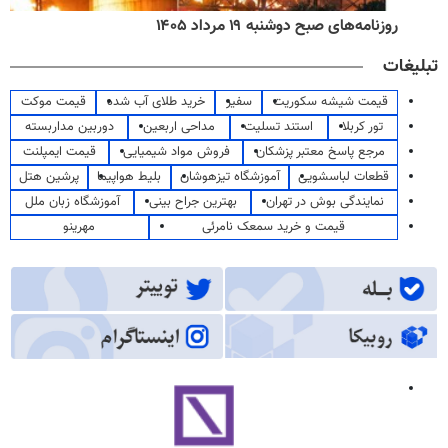
روزنامه‌های صبح دوشنبه ۱۹ مرداد ۱۴۰۵
تبلیغات
قیمت شیشه سکوریت
سفیر
خرید طلای آب شده
قیمت موکت
تور کربلا
استند تسلیت
مداحی اربعین
دوربین مداربسته
مرجع پاسخ معتبر پزشکان
فروش مواد شیمیایی
قیمت ایمپلنت
قطعات لباسشویی
آموزشگاه تیزهوشان
بلیط هواپیما
پرشین هتل
نمایندگی بوش در تهران
بهترین جراح بینی
آموزشگاه زبان ملل
قیمت و خرید سمعک نامرئی
مهرینو