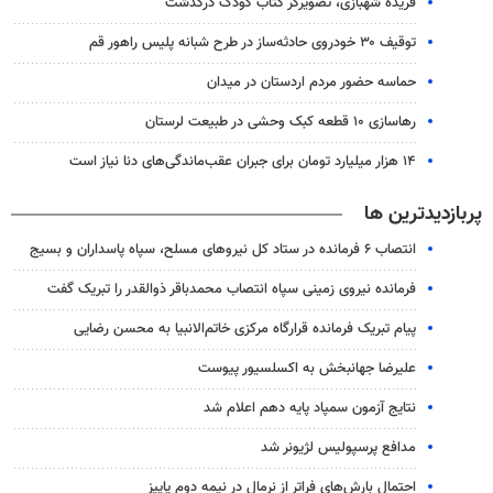
فریده شهبازی، تصویرگر کتاب کودک درگذشت
توقیف ۳۰ خودروی حادثه‌ساز در طرح شبانه پلیس راهور قم
حماسه حضور مردم اردستان در میدان
رهاسازی ۱۰ قطعه کبک وحشی در طبیعت لرستان
۱۴ هزار میلیارد تومان برای جبران عقب‌ماندگی‌های دنا نیاز است
پربازدیدترین ها
انتصاب ۶ فرمانده در ستاد کل نیروهای مسلح، سپاه پاسداران و بسیج
فرمانده نیروی زمینی سپاه انتصاب محمدباقر ذوالقدر را تبریک گفت
پیام تبریک فرمانده قرارگاه مرکزی خاتم‌الانبیا به محسن رضایی
علیرضا جهانبخش به اکسلسیور پیوست
نتایج آزمون سمپاد پایه دهم اعلام شد
مدافع پرسپولیس لژیونر شد
احتمال بارش‌های فراتر از نرمال در نیمه دوم پاییز