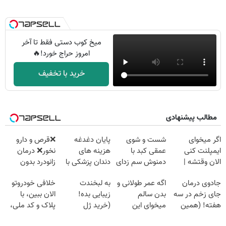
میخ کوب دستی فقط تا آخر
امروز حراج خورد!🔥
خرید با تخفیف
مطالب پیشنهادی
اگر میخوای
شست و شوی
پایان دغدغه
❌قرص‌ و دارو
ایمپلنت کنی
عمقی کبد با
هزینه های
نخور❌ درمان
الان وقتشه |
دمنوش سم زدای
دندان پزشکی با
زانودرد بدون
فقط با ۲۵
گیاهی
پک سفید کننده
قرص
جادوی درمان
اگه عمر طولانی و
به لبخندت
خلافی خودروتو
میلیون تومان!!!
خانگی
جای زخم در سه
بدن سالم
زیبایی بده!
الان ببین، با
هفته! (همین
میخوای این
(خرید ژل
پلاک و کد ملی،
حالا رایگان
نوشیدنی رو با
سفیدکننده
بدون نیاز به