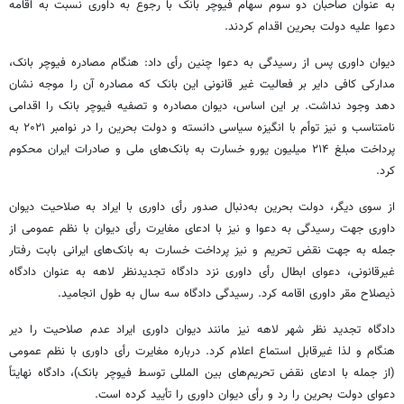
به عنوان صاحبان دو سوم سهام
فیوچر
بانک با رجوع به داوری نسبت به اقامه
دعوا علیه دولت بحرین اقدام کردند.
دیوان داوری پس از رسیدگی به دعوا چنین رأی داد: هنگام مصادره
فیوچر
بانک،
مدارکی کافی دایر بر فعالیت غیر قانونی این بانک که مصادره آن را موجه نشان
دهد وجود نداشت. بر این اساس، دیوان مصادره و تصفیه
فیوچر
بانک را اقدامی
نامتناسب و نیز توأم با انگیزه سیاسی دانسته و دولت بحرین را در نوامبر ۲۰۲۱ به
پرداخت مبلغ ۲۱۴ میلیون یورو خسارت به بانک‌های ملی و صادرات ایران محکوم
کرد.
از سوی دیگر، دولت بحرین به‌دنبال صدور رأی داوری با ایراد به صلاحیت دیوان
داوری جهت رسیدگی به دعوا و نیز با ادعای مغایرت رأی دیوان با نظم عمومی از
جمله به جهت نقض تحریم و نیز پرداخت خسارت به بانک‌های ایرانی بابت رفتار
غیرقانونی‌، دعوای ابطال رأی داوری نزد دادگاه تجدیدنظر لاهه به عنوان دادگاه
ذیصلاح مقر داوری اقامه کرد. رسیدگی دادگاه سه سال به طول انجامید.
دادگاه تجدید نظر شهر لاهه نیز مانند دیوان داوری ایراد عدم صلاحیت را دیر
هنگام و لذا غیرقابل استماع اعلام کرد. درباره مغایرت رأی داوری با نظم عمومی
(از جمله با ادعای نقض تحریم‌های بین
المللی
توسط
فیوچر
بانک)، دادگاه نهایتاً
دعوای دولت بحرین را رد و رأی دیوان داوری را تأیید کرده است.