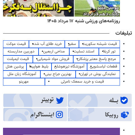
روزنامه‌های ورزشی شنبه ۱۷ مرداد ۱۴۰۵
تبلیغات
قیمت شیشه سکوریت
سفیر
خرید طلای آب شده
قیمت موکت
تور کربلا
استند تسلیت
مداحی اربعین
دوربین مداربسته
مرجع پاسخ معتبر پزشکان
فروش مواد شیمیایی
قیمت ایمپلنت
قطعات لباسشویی
آموزشگاه تیزهوشان
بلیط هواپیما
پرشین هتل
نمایندگی بوش در تهران
بهترین جراح بینی
آموزشگاه زبان ملل
قیمت و خرید سمعک نامرئی
مهرینو