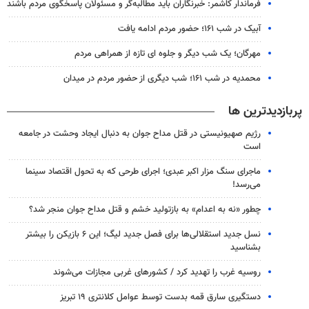
فرماندار کاشمر: خبرنگاران باید مطالبه‌گر و مسئولان پاسخگوی مردم باشند
آبیک در شب ۱۶۱؛ حضور مردم ادامه یافت
مهرگان؛ یک شب دیگر و جلوه ای تازه از همراهی مردم
محمدیه در شب ۱۶۱؛ شب دیگری از حضور مردم در میدان
پربازدیدترین ها
رژیم صهیونیستی در قتل مداح جوان به دنبال ایجاد وحشت در جامعه
است
ماجرای سنگ مزار اکبر عبدی؛ اجرای طرحی که به تحول اقتصاد سینما
می‌رسد!
چطور «نه به اعدام» به بازتولید خشم و قتل مداح جوان منجر شد؟
نسل جدید استقلالی‌ها برای فصل جدید لیگ؛ این ۶ بازیکن را بیشتر
بشناسید
روسیه غرب را تهدید کرد / کشورهای غربی مجازات می‌شوند
دستگیری سارق قمه بدست توسط عوامل کلانتری ۱۹ تبریز