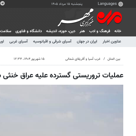
پنجشنبه ۱۵ مرداد ۱۴۰۵
خانه
فرهنگ و ادب
هنر
دين، حوزه، انديشه
دانشگاه و فناوری
سلامت
عناوین اخبار
ایران در جهان
آسیای شرقی و اقیانوسیه
آسیای غربی
اور
بین الملل
غرب آسیا و آفریقای شمالی
۱۵ شهریور ۱۴۰۴، ۱۲:۳۴
عملیات تروریستی گسترده علیه عراق خنثی 