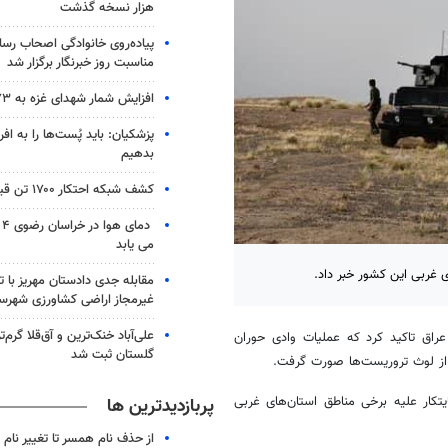
هزار نسخه گذشت
پیاده‌روی خانوادگی اصحاب رسا
مناسبت روز خبرنگار برگزار شد
افزایش شمار شهدای غزه به ۷۳ هزار و ۳۸۲ نفر
پزشکیان: باید پُست‌ها را به اف
بدهیم
کشف شبکه احتکار ۱۷۰۰ تن قیر در هرمزگان
دم
می یابد
 غربی این کشور خبر داد.
مقابله جدی دادستان مهریز با تغ
غیرمجاز اراضی کشاورزی شهرس
علی‌آباد خنک‌ترین و آق‌قلا گرم‌
 عراق تاکید کرد که عملیات وادی حوران
گلستان ثبت شد
از لوث تروریست‌ها صورت گرفت.
تکار علیه برخی مناطق استان‌های غربی
پربازدیدترین ها
از حذف نام همسر تا تغییر نام خ