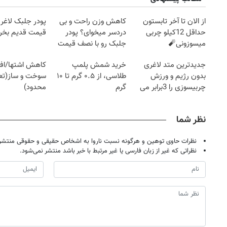
از الان تا آخر تابستون
کاهش وزن راحت و بی
پودر جلبک لاغری
حداقل 12کیلو چربی
دردسر میخوای؟ پودر
قیمت قدیم بخر
میسوزونی🧨
جلبک رو با نصف قیمت
بخر!
جدیدترین متد لاغری
خرید شمش پلمپ
کاهش اشتها/اف
بدون رژیم و ورزش
طلاسی، از ۰.۵ گرم تا ۱۰
سوخت و ساز(تعد
چربیسوزی را 3برابر می
گرم
محدود)
کند
نظر شما
نظرات حاوی توهین و هرگونه نسبت ناروا به اشخاص حقیقی و حقوقی منتشر 
نظراتی که غیر از زبان فارسی یا غیر مرتبط با خبر باشد منتشر نمی‌شود.