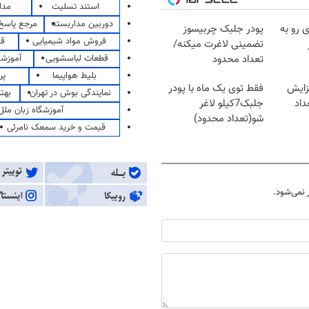
استند تسلیت
مدا
دوربین مداربسته
مرجع پاسخ 
 رو به
پودر جلبک چربیسوز
فروش مواد شیمیایی
قی
تضمینی لاغرت میکنه/
قطعات لباسشویی
آموزشگ
تعداد محدود
بلیط هواپیما
پر
زایش
فقط توی یک ماه با پودر
نمایندگی بوش در تهران
بهت
اد
جلبک7کیلو لاغر
آموزشگاه زبان ملل
شو(تعداد محدود)
قیمت و خرید سمعک نامرئی
نمی‌شود.