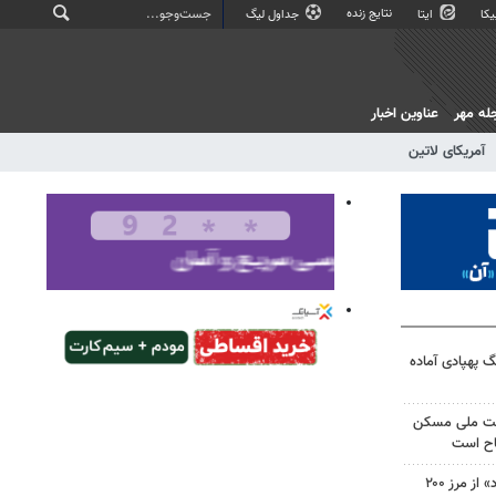
نتایج زنده
کا
ایتا
جداول لیگ
له مهر
عناوین اخبار
آمریکای لاتین
گ پهپادی آماده
ضت ملی مسکن
چاپ چهل‌ونهم «تن‌تن و سندباد» از مرز ۲۰۰