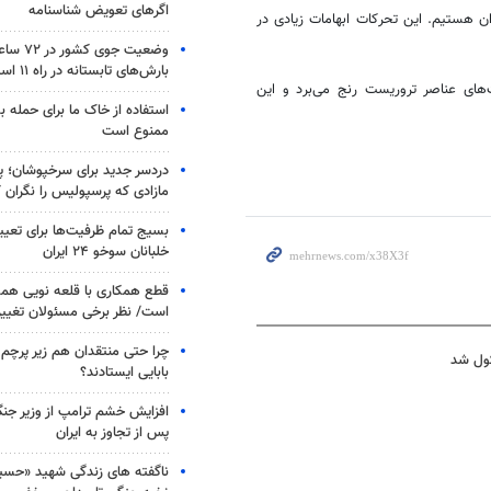
اگرهای تعویض شناسنامه
ان هستیم. این تحرکات ابهامات زیادی در
وضعیت جوی
بارش‌های تابستانه در راه ۱۱ استان
‌های عناصر تروریست رنج می‌برد و این
استفاده از خاک ما برای حمله 
ممنوع است
دردسر جدید برای سرخپوشان؛ پی
مازادی که پرسپولیس را نگران ک
بسیج تمام ظرفیت‌ها برای تعی
خلبانان سوخو ۲۴ ایران
قطع همکاری با قلعه نویی هم
است/ نظر برخی مسئولان تغییر 
چرا حتی منتقدان هم زیر پرچم
کول شد
بابایی ایستادند؟
افزایش خشم ترامپ از وزیر جن
پس از تجاوز به ایران
ناگفته های زندگی شهید «حسین