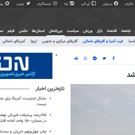
تلگرام
سروش
آی گپ
بله
اینستاگرام
توییتر
روبی
جامعه
اقتصاد
بازار
ورزش
سیاست
بین‌الملل
استان‌ها
عکس
فیلم
مج
اسیا
غرب آسیا و آفریقای شمالی
آفریقای مرکزی و جنوبی
اروپا
آمریکای شمالی
شد
تازه‌ترین اخبار
نشنال اینترست: آمریکا برای جن
نیست
۹۵درصد پیشرفت فیزیکی نه
در سمنان؛ ۱۵۰ واحد آماده افتتاح است