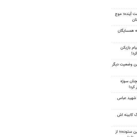
 کشور در ۷۲ ساعت آینده؛ موج
به همسایگان
ام بازیکن
رد!
ین وضعیت دیگر
چنان سوژه
کرد!
 شهید عباس
گ کابینه اش
 ستوده»؛ از