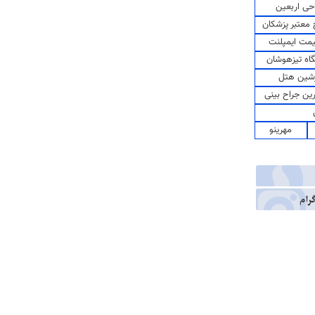
حی اربعین
معتبر پزشکان
مت ایمپلنت
اه تیزهوشان
شین هتل
رین جراح بینی
مهرینو