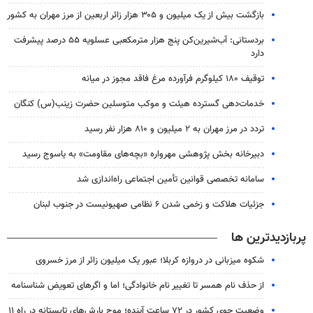
بازگشت بیش از یک میلیون و ۳۰۵ هزار زائر اربعین از مرز مهران به کشور
بردستانی: آب‌شیرین‌کن پنج هزار مترمکعبی عسلویه ۵۵ درصد پیشرفت
دارد
توقیف ۱۸۰ کیلوگرم فرآورده مرغ فاقد مجوز در میانه
خدمات‌دهی گسترده هیئت و موکب متوسلین حضرت زینب(س) کنگان
تردد در مرز مهران به ۲ میلیون و ۸۱۰ هزار نفر رسید
دبیرخانه بخش پژوهشی مهرواره «بچه‌های مقاومت» به یاسوج رسید
سامانه تخصصی قوانین تأمین اجتماعی راه‌اندازی شد
جزئیات هلاکت و زخمی شدن ۶ نظامی صهیونیست در جنوب لبنان
پربازدیدترین ها
شکوه میزبانی در دروازه کربلا؛ عبور یک میلیون زائر از مرز خسروی
از حذف نام همسر تا تغییر نام خانوادگی؛ اما و اگرهای تعویض شناسنامه
وضعیت جوی کشور در ۷۲ ساعت آینده؛ موج بارش‌های تابستانه در راه ۱۱