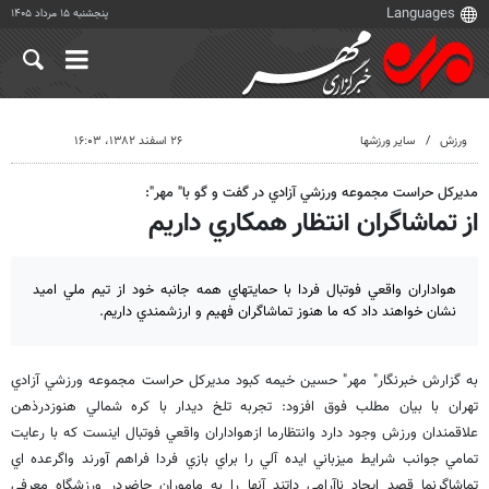
پنجشنبه ۱۵ مرداد ۱۴۰۵
ورزش
سایر ورزشها
۲۶ اسفند ۱۳۸۲، ۱۶:۰۳
مديركل حراست مجموعه ورزشي آزادي در گفت و گو با" مهر":
از تماشاگران انتظار همكاري داريم
هواداران واقعي فوتبال فردا با حمايتهاي همه جانبه خود از تيم ملي اميد
نشان خواهند داد كه ما هنوز تماشاگران فهيم و ارزشمندي داريم.
به گزارش خبرنگار" مهر" حسين خيمه كبود مديركل حراست مجموعه ورزشي آزادي
تهران با بيان مطلب فوق افزود: تجربه تلخ ديدار با كره شمالي هنوزدرذهن
علاقمندان ورزش وجود دارد وانتظارما ازهواداران واقعي فوتبال اينست كه با رعايت
تمامي جوانب شرايط ميزباني ايده آلي را براي بازي فردا فراهم آورند واگرعده اي
تماشاگرنما قصد ايجاد ناآرامي داتند آنها را به ماموران حاضردر ورزشگاه معرفي