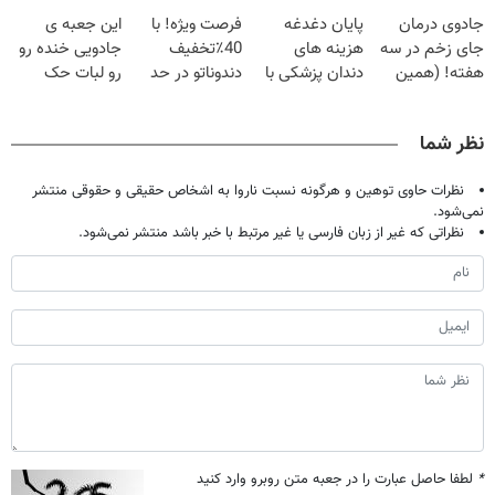
فقط با ۲۵
برگردون
لمینت سفید
| فقط ۲۵
جادوی درمان
پایان دغدغه
فرصت ویژه! با
این جعبه ی
میلیون تومان!!!
(40%off)
میکنه
میلیون !
جای زخم در سه
هزینه های
40٪تخفیف
جادویی خنده رو
(40%تخفیف)
هفته! (همین
دندان پزشکی با
دندوناتو در حد
رو لبات حک
حالا رایگان
پک سفید کننده
کامپوزیت سفید
میکنه
صحبت کنید)
خانگی
کن
خرید40%تخفیف
نظر شما
نظرات حاوی توهین و هرگونه نسبت ناروا به اشخاص حقیقی و حقوقی منتشر
نمی‌شود.
نظراتی که غیر از زبان فارسی یا غیر مرتبط با خبر باشد منتشر نمی‌شود.
*
لطفا حاصل عبارت را در جعبه متن روبرو وارد کنید