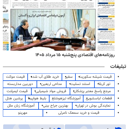
روزنامه‌های اقتصادی پنج‌شنبه ۱۵ مرداد ۱۴۰۵
تبلیغات
قیمت شیشه سکوریت
سفیر
خرید طلای آب شده
قیمت موکت
تور کربلا
استند تسلیت
مداحی اربعین
دوربین مداربسته
مرجع پاسخ معتبر پزشکان
فروش مواد شیمیایی
قیمت ایمپلنت
قطعات لباسشویی
آموزشگاه تیزهوشان
بلیط هواپیما
پرشین هتل
نمایندگی بوش در تهران
بهترین جراح بینی
آموزشگاه زبان ملل
قیمت و خرید سمعک نامرئی
مهرینو