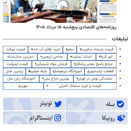
روزنامه‌های اقتصادی پنج‌شنبه ۱۵ مرداد ۱۴۰۵
تبلیغات
قیمت شیشه سکوریت
سفیر
خرید طلای آب شده
قیمت موکت
تور کربلا
استند تسلیت
مداحی اربعین
دوربین مداربسته
مرجع پاسخ معتبر پزشکان
فروش مواد شیمیایی
قیمت ایمپلنت
قطعات لباسشویی
آموزشگاه تیزهوشان
بلیط هواپیما
پرشین هتل
نمایندگی بوش در تهران
بهترین جراح بینی
آموزشگاه زبان ملل
قیمت و خرید سمعک نامرئی
مهرینو