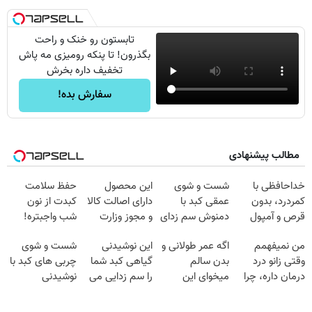
تابستون رو خنک و راحت
بگذرون! تا پنکه رومیزی مه پاش
تخفیف داره بخرش
سفارش بده!
مطالب پیشنهادی
خداحافظی با
شست و شوی
این محصول
حفظ سلامت
کمردرد، بدون
عمقی کبد با
دارای اصالت کالا
کبدت از نون
قرص و آمپول
دمنوش سم زدای
و مجوز وزارت
شب واجبتره!
گیاهی
بهداشت
من نمیفهمم
اگه عمر طولانی و
این نوشیدنی
شست و شوی
است(55%تخفیف)
وقتی زانو درد
بدن سالم
گیاهی کبد شما
چربی های کبد با
درمان داره، چرا
میخوای این
را سم زدایی می
نوشیدنی
دردش رو داری
نوشیدنی رو با
کند (با ضمانت
گیاهی(55%تخفیف)
تحمل میکنی؟❗
تخفیف بخر
مرجوعی)