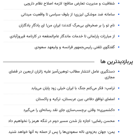
شفافیت و مدیریت تعارض منافع؛ لازمه اصلاح نظام دارویی
سامانه ضد موشکی لیزری؛ از بلوف سیاسی تا واقعیت میدانی
نامِ تو را بر صخره‌ای بی‌مرگ کندند؛ ایرانِ من! ای یادگارِ یادگاران
از مبارزات پارلمانی تا خدمات ماندگار عام‌المنفعه در کارنامه فیروزآبادی
گفتگوی تلفنی رئیس‌جمهور فرانسه و ولیعهد سعودی
پربازدیدترین ها
دستگیری عامل انتشار مطالب توهین‌آمیز علیه زائران اربعین در فضای
مجازی
ترامپ: فکر می‌کنم جنگ با ایران خیلی زود پایان می‌یابد
امضای توافق دفاعی بین عربستان، ترکیه و پاکستان
«کشمیری»؛ وقتی برچسب‌سازی جای نقد رسانه‌ای را می‌گیرد
محسن رضایی: اجازه باز شدن مسیر دوم در تنگه هرمز را نخواهیم داد
یمن: جهان به‌زودی ناله سعودی‌ها را پس از حمله به آنها خواهد شنید